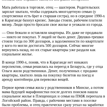
Мать работала в торговле, отец — шахтером. Родительских
зарплат хватало, чтобы содержать многодетную семью (у
спортсменки есть брат и старшая сестра), но в середине 1990-х
в Караганде бахнул кризис. Заводы стояли, рабочим платили
мизер. Люди просто бросали свое жилье и уезжали из города.
— Они бежали и оставляли квартиры. Их даже не продавали
— никто не покупал. У людей не было денег. Двушки-трешки
стояли тогда по 300 долларов, а задолженности по квартплате
у кого-то могли достигать 500 долларов. Сейчас многие
вернулись назад, но их старые квартиры уже раздали как
социальное жилье.
В конце 1990-х, поняв, что в Караганде нет никаких
перспектив, семья решилась на переезд в Беларусь, где у отца
Ольги жили родственники. Денег, полученных с продажи
квартиры, хватило лишь на покупку билетов на поезд и
аренду контейнера для перевозки вещей.
Первое время семья жила у родственников в Минске, а потом
мама будущей марафонистки после долгих поисков нашла
социальное жилье в Плещеницах и семья на ПМЖ переехала в
Логойский район. Правда, с рабочими местами в поселке
были проблемы, и отец практически сразу уехал на заработки