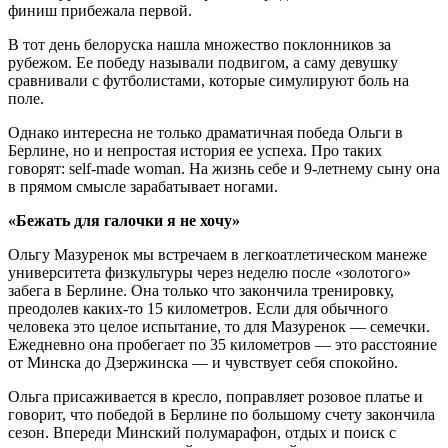
финиш прибежала первой.
В тот день белоруска нашла множество поклонников за
рубежом. Ее победу называли подвигом, а саму девушку
сравнивали с футболистами, которые симулируют боль на
поле.
Однако интересна не только драматичная победа Ольги в
Берлине, но и непростая история ее успеха. Про таких
говорят: self-made woman. На жизнь себе и 9-летнему сыну она
в прямом смысле зарабатывает ногами.
«Бежать для галочки я не хочу»
Ольгу Мазуренок мы встречаем в легкоатлетическом манеже
университета физкультуры через неделю после «золотого»
забега в Берлине. Она только что закончила тренировку,
преодолев каких-то 15 километров. Если для обычного
человека это целое испытание, то для Мазуренок — семечки.
Ежедневно она пробегает по 35 километров — это расстояние
от Минска до Дзержинска — и чувствует себя спокойно.
Ольга присаживается в кресло, поправляет розовое платье и
говорит, что победой в Берлине по большому счету закончила
сезон. Впереди Минский полумарафон, отдых и поиск с