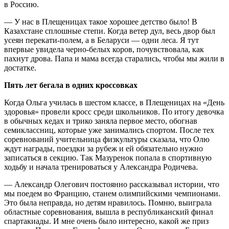
в Россию.
— У нас в Плещеницах такое хорошее детство было! В
Казахстане сплошные степи. Когда ветер дул, весь двор был
усеян перекати-полем, а в Беларуси — одни леса. Я тут
впервые увидела черно-белых коров, почувствовала, как
пахнут дрова. Папа и мама всегда старались, чтобы мы жили в
достатке.
Пять лет бегала в одних кроссовках
Когда Ольга училась в шестом классе, в Плещеницах на «День
здоровья» провели кросс среди школьников. По итогу девочка
в обычных кедах и трико заняла первое место, обогнав
семиклассниц, которые уже занимались спортом. После тех
соревнований учительница физкультуры сказала, что Олю
ждут награды, поездки за рубеж и ей обязательно нужно
записаться в секцию. Так Мазуренок попала в спортивную
ходьбу и начала тренироваться у Александра Родичева.
— Александр Олегович постоянно рассказывал истории, что
мы поедем во Францию, станем олимпийскими чемпионами.
Это была неправда, но детям нравилось. Помню, выиграла
областные соревнования, вышла в республиканский финал
спартакиады. И мне очень было интересно, какой же приз