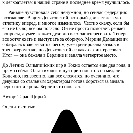
к легкоатлетам в нашей стране в последнее время улучшилось.
— Раньше чувствовала себя ненужной, но сейчас федерацию
возглавляет Вадим Девятовский, который двигает легкую
атлетику вперед, и многое изменилось. Честно скажу, если бы
его не было, все бы погасло. Он не просто помогает, решает
вопросы, а умеет как-то духовно всех заинтересовать. Теперь
все хотят ехать и выступать за сборную. Марина Даманцевич
собиралась завязывать с бегом, уже тренировала качков в
тренажером зале, но Девятовский ее как-то заинтересовал.
Итог — она бежала в Берлине и заняла четвертое место.
До Летних Олимпийских игр в Токио остается еще два года, и
прямо сейчас Ольга входит в пул претендентов на медали.
Конечно, неизвестно, как все сложится, но очевидно, что
девушка со стальным характером готова бороться за медаль
через пот и кровь. Берлин это показал.
Автор: Тарас Щирый
Оцените статью