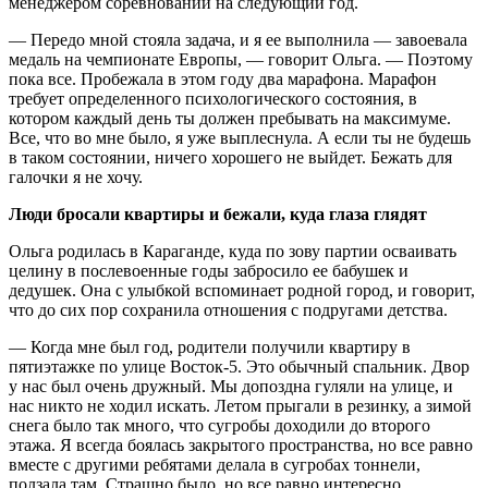
менеджером соревнований на следующий год.
— Передо мной стояла задача, и я ее выполнила — завоевала
медаль на чемпионате Европы, — говорит Ольга. — Поэтому
пока все. Пробежала в этом году два марафона. Марафон
требует определенного психологического состояния, в
котором каждый день ты должен пребывать на максимуме.
Все, что во мне было, я уже выплеснула. А если ты не будешь
в таком состоянии, ничего хорошего не выйдет. Бежать для
галочки я не хочу.
Люди бросали квартиры и бежали, куда глаза глядят
Ольга родилась в Караганде, куда по зову партии осваивать
целину в послевоенные годы забросило ее бабушек и
дедушек. Она с улыбкой вспоминает родной город, и говорит,
что до сих пор сохранила отношения с подругами детства.
— Когда мне был год, родители получили квартиру в
пятиэтажке по улице Восток-5. Это обычный спальник. Двор
у нас был очень дружный. Мы допоздна гуляли на улице, и
нас никто не ходил искать. Летом прыгали в резинку, а зимой
снега было так много, что сугробы доходили до второго
этажа. Я всегда боялась закрытого пространства, но все равно
вместе с другими ребятами делала в сугробах тоннели,
ползала там. Страшно было, но все равно интересно.