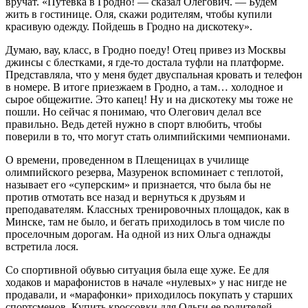
вручат. «Путевка в Гродно! — сказал Олегович. — Будем
жить в гостинице. Оля, скажи родителям, чтобы купили
красивую одежду. Пойдешь в Гродно на дискотеку».
Думаю, вау, класс, в Гродно поеду! Отец привез из Москвы
джинсы с блестками, я где-то достала туфли на платформе.
Представляла, что у меня будет двуспальная кровать и телефон
в номере. В итоге приезжаем в Гродно, а там… холодное и
сырое общежитие. Это капец! Ну и на дискотеку мы тоже не
пошли. Но сейчас я понимаю, что Олегович делал все
правильно. Ведь детей нужно в спорт влюбить, чтобы
поверили в то, что могут стать олимпийскими чемпионами.
О времени, проведенном в Плещеницах в училище
олимпийского резерва, Мазуренок вспоминает с теплотой,
называет его «суперским» и признается, что была бы не
против отмотать все назад и вернуться к друзьям и
преподавателям. Классных тренировочных площадок, как в
Минске, там не было, и бегать приходилось в том числе по
проселочным дорогам. На одной из них Ольга однажды
встретила лося.
Со спортивной обувью ситуация была еще хуже. Ее для
ходаков и марафонистов в начале «нулевых» у нас нигде не
продавали, и «марафонки» приходилось покупать у старших
спортсменов. Купить кроссовки для Ольги ее родителей