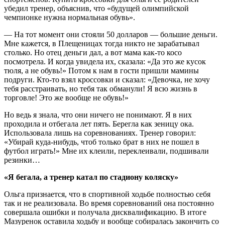
убедил тренер, объяснив, что «будущей олимпийской
чемпионке нужна нормальная обувь».
— На тот момент они стояли 50 долларов — большие деньги.
Мне кажется, в Плещеницах тогда никто не зарабатывал
столько. Но отец деньги дал, а вот мама как-то косо
посмотрела. И когда увидела их, сказала: «Да это же кусок
тюля, а не обувь!» Потом к нам в гости пришли мамины
подруги. Кто-то взял кроссовки и сказал: «Девочка, не хочу
тебя расстраивать, но тебя так обманули! Я всю жизнь в
торговле! Это же вообще не обувь!»
Но ведь я знала, что они ничего не понимают. Я в них
проходила и отбегала лет пять. Берегла как зеницу ока.
Использовала лишь на соревнованиях. Тренер говорил:
«Убирай куда-нибудь, чтоб только брат в них не пошел в
футбол играть!» Мне их клеили, переклеивали, подшивали
резинки…
«Я бегала, а тренер катал по стадиону коляску»
Ольга признается, что в спортивной ходьбе полностью себя
так и не реализовала. Во время соревнований она постоянно
совершала ошибки и получала дисквалификацию. В итоге
Мазуренок оставила ходьбу и вообще собиралась закончить со