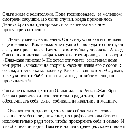
Ольга жила с родителями. Пока тренировалась, за малышом
смотрели бабушки. Но были случаи, когда приходилось
Дениса брать на тренировки, и за маленьким сыном
присматривал тренер.
— Денис у меня смышленый. Он все чувствовал и понимал
еще в коляске. Как только мне нужно было куда-то пойти, он
сразу же просыпался. Вот такая вот чуйка у человека. А когда
Олегович приезжал забрать меня на тренировку, сын говорил:
«Дядя-кака приехал!» Не хотел отпускать, закатывал дома
концерты. Однажды на сборы в Раубичи взяла его с собой. Я
бегала, а тренер катал коляску. Рассказывал потом: «Слушай,
как чувствует тебя! Спит, спит, а когда приближаешь, он
просыпается!»
Ольга не скрывает, что до Олимпиады в Рио-де-Жанейро
бегала практически исключительно ради того, чтобы
обеспечивать себя, сына, собирала на квартиру и машину.
— Это, конечно, здорово, что у нас сейчас так массово
развивается беговое движение, но профессионалы бегают
исключительно ради того, чтобы прокормить себя и семью. И
это обычная история. Вам ее в нашей стране расскажет любая