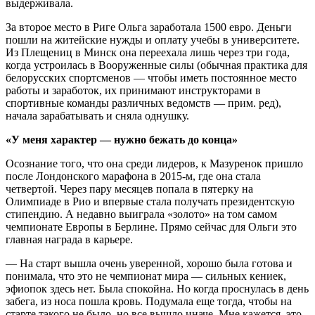
выдерживала.
За второе место в Риге Ольга заработала 1500 евро. Деньги
пошли на житейские нужды и оплату учебы в университете.
Из Плещениц в Минск она переехала лишь через три года,
когда устроилась в Вооруженные силы (обычная практика для
белорусских спортсменов — чтобы иметь постоянное место
работы и заработок, их принимают инструкторами в
спортивные команды различных ведомств — прим. ред),
начала зарабатывать и сняла однушку.
«У меня характер — нужно бежать до конца»
Осознание того, что она среди лидеров, к Мазуренок пришло
после Лондонского марафона в 2015-м, где она стала
четвертой. Через пару месяцев попала в пятерку на
Олимпиаде в Рио и впервые стала получать президентскую
стипендию. А недавно выиграла «золото» на том самом
чемпионате Европы в Берлине. Прямо сейчас для Ольги это
главная награда в карьере.
— На старт вышла очень уверенной, хорошо была готова и
понимала, что это не чемпионат мира — сильных кениек,
эфиопок здесь нет. Была спокойна. Но когда проснулась в день
забега, из носа пошла кровь. Подумала еще тогда, чтобы на
старте такого не было, но все вышло иначе. Мне кажется, это