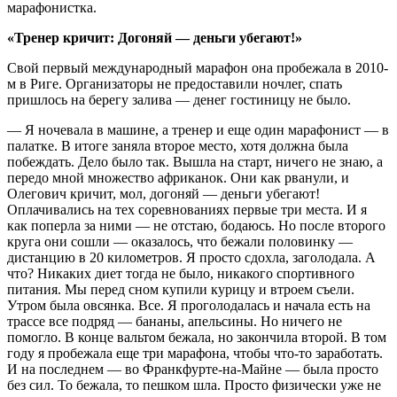
марафонистка.
«Тренер кричит: Догоняй — деньги убегают!»
Свой первый международный марафон она пробежала в 2010-
м в Риге. Организаторы не предоставили ночлег, спать
пришлось на берегу залива — денег гостиницу не было.
— Я ночевала в машине, а тренер и еще один марафонист — в
палатке. В итоге заняла второе место, хотя должна была
побеждать. Дело было так. Вышла на старт, ничего не знаю, а
передо мной множество африканок. Они как рванули, и
Олегович кричит, мол, догоняй — деньги убегают!
Оплачивались на тех соревнованиях первые три места. И я
как поперла за ними — не отстаю, бодаюсь. Но после второго
круга они сошли — оказалось, что бежали половинку —
дистанцию в 20 километров. Я просто сдохла, заголодала. А
что? Никаких диет тогда не было, никакого спортивного
питания. Мы перед сном купили курицу и втроем съели.
Утром была овсянка. Все. Я проголодалась и начала есть на
трассе все подряд — бананы, апельсины. Но ничего не
помогло. В конце вальтом бежала, но закончила второй. В том
году я пробежала еще три марафона, чтобы что-то заработать.
И на последнем — во Франкфурте-на-Майне — была просто
без сил. То бежала, то пешком шла. Просто физически уже не