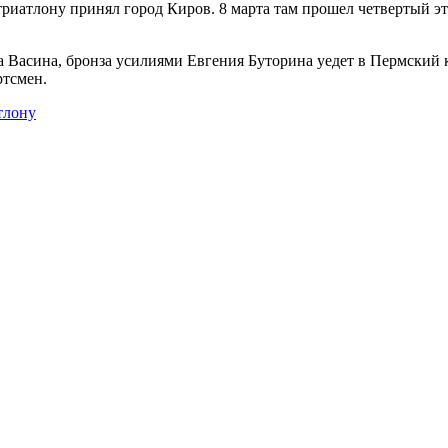
триатлону принял город Киров.
8 марта там прошел четвертый э
а Васина, бронза усилиями Евгения Буторина уедет в Пермский 
ртсмен.
тлону