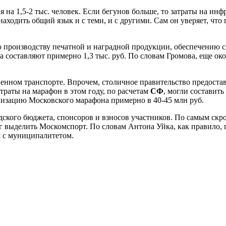
на 1,5-2 тыс. человек. Если бегунов больше, то затраты на инф
 находить общий язык и с теми, и с другими. Сам он уверяет, ч
о производству печатной и наградной продукции, обеспечению сп
а составляют примерно 1,3 тыс. руб. По словам Громова, еще ок
енном транспорте. Впрочем, столичное правительство предост
траты на марафон в этом году, по расчетам
СФ
, могли составит
низацию Московского марафона примерно в 40-45 млн руб.
одского бюджета, спонсоров и взносов участников. По самым скр
ог выделить Москомспорт. По словам Антона Уйка, как правило,
 с муниципалитетом.