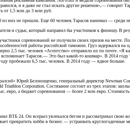
ивная рекламная кампания. Логотип и медали соревнования был
авился, и я даже не стал искать другие решения»,— говорит Та
 от 1,5 млн до 3 млн руб.
0 из них не пришли. Еще 60 человек Тарасов нанимал — среди них
азателя и судьи, который направил бы участников к финишу. В р
частники соревнований не получили своих призов на месте. По 
 особенностей работы российской таможни. Груз задержался на о
мерно 2,5 тыс. человек «Агентство» отправило их по почте. «Я 
вспоминает Тарасов.— Это был какой-то кошмар». В 2014 году
оду пробежали 6,5 тыс. человек. В 2014 году — вдвое больше.
Уралсиб» Юрий Белонощенко, генеральный директор Newman Cons
Triathlon Corporation. Состязание состоит из трех этапов: заплы
. евро, а бюджет соревнования — более 2 млн евро. Стоимость у
нке ВТБ 24. Он всерьез увлекался бегом и рассматривал свою к
тывает превратить хобби в бизнес — устраивать круглогодичные 