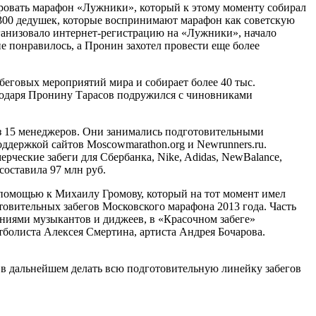
ровать марафон «Лужники», который к этому моменту собирал
 300 дедушек, которые воспринимают марафон как советскую
рганизовало интернет-регистрацию на «Лужники», начало
е понравилось, а Пронин захотел провести еще более
еговых мероприятий мира и собирает более 40 тыс.
агодаря Пронину Тарасов подружился с чиновниками
з 15 менеджеров. Они занимались подготовительными
оддержкой сайтов Moscowmarathon.org и Newrunners.ru.
рческие забеги для Сбербанка, Nike, Adidas, NewBalance,
оставила 97 млн руб.
 помощью к Михаилу Громову, который на тот момент имел
овительных забегов Московского марафона 2013 года. Часть
ениями музыкантов и диджеев, в «Красочном забеге»
болиста Алексея Смертина, артиста Андрея Бочарова.
 в дальнейшем делать всю подготовительную линейку забегов