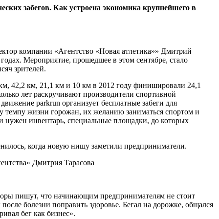
ских забегов. Как устроена экономика крупнейшего в
иректор компании «Агентство «Новая атлетика»» Дмитрий
 годах. Мероприятие, прошедшее в этом сентябре, стало
сяч зрителей.
м, 42,2 км, 21,1 км и 10 км в 2012 году финишировали 24,1
есколько лет раскручивают производители спортивной
вижение parkrun организует бесплатные забеги для
му темпу жизни горожан, их желанию заниматься спортом и
и нужен инвентарь, специальные площадки, до которых
нилось, когда новую нишу заметили предприниматели.
гентства» Дмитрия Тарасова
вторы пишут, что начинающим предпринимателям не стоит
 после болезни поправить здоровье. Бегал на дорожке, общался
ривал бег как бизнес».