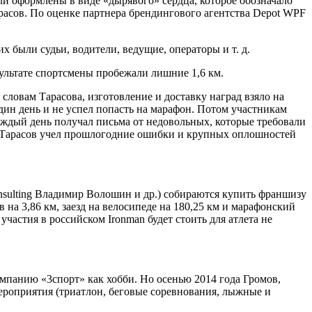
и оформлены в виде «дырявого» сердца, которое обозначало
расов. По оценке партнера брендингового агентства Depot WPF
 были судьи, водители, ведущие, операторы и т. д.
езультате спортсмены пробежали лишние 1,6 км.
словам Тарасова, изготовление и доставку наград взяло на
дин день и не успел попасть на марафон. Потом участникам
каждый день получал письма от недовольных, которые требовали
 Тарасов учел прошлогодние ошибки и крупных оплошностей
ulting Владимир Волошин и др.) собираются купить франшизу
в на 3,86 км, заезд на велосипеде на 180,25 км и марафонский
частия в российском Ironman будет стоить для атлета не
омпанию «3спорт» как хобби. Но осенью 2014 года Громов,
мероприятия (триатлон, беговые соревнования, лыжные и