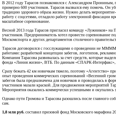
В 2012 году Тарасов познакомился с Александром Прониным,
примерно 600 участников. Тарасов вызвался ему помочь. Он у
традицию здорового образа жизни. Нужно делать мероприятие-
работу с соцсетями, отладило работу электронной фиксации вр
масштабное соревнование.
Весной 2013 года Тарасов пригласил команду «Лужников» на П
участников. Предприниматель хотел провести соревнование п
Москомспорта и других департаментов столичного правительст
Тарасов договорился с госслужащими о проведении не ММММ, 
работами: разработкой концепции забегов, логотипов, рекламн
Компания Тарасова развивалась за счет средств, которые выдел
фонда «Линия жизни», ВТБ. По данным «СПАРК-Интерфакс», со
Сразу бежать 42 км новичкам тяжело, поэтому «Агентство» пр
опыт проведения коммерческих соревнований «Весенний гром»
забегов была предназначена для новичков и проводилась в фо
участников мазали краской. Для продвижения мероприятий Тар
Мероприятия оказались коммерчески успешными и окупались за
Однако пути Громова и Тарасова разошлись после главного со
сам.
1,8 млн руб.
составил призовой фонд Московского марафона 20