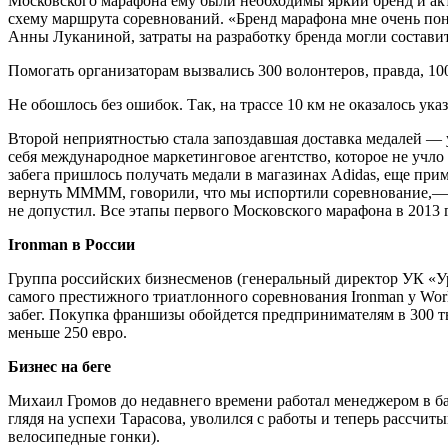
Московского марафона ему были необходимы яркий бренд и акт
схему маршрута соревнований. «Бренд марафона мне очень понр
Анны Луканиной, затраты на разработку бренда могли составить
Помогать организаторам вызвались 300 волонтеров, правда, 10
Не обошлось без ошибок. Так, на трассе 10 км не оказалось ук
Второй неприятностью стала запоздавшая доставка медалей — у
себя международное маркетинговое агентство, которое не учло
забега пришлось получать медали в магазинах Adidas, еще при
вернуть ММММ, говорили, что мы испортили соревнование,— 
не допустил. Все этапы первого Московского марафона в 2013 г
Ironman в России
Группа российских бизнесменов (генеральный директор УК «
самого престижного триатлонного соревнования Ironman у World 
забег. Покупка франшизы обойдется предпринимателям в 300 тыс
меньше 250 евро.
Бизнес на беге
Михаил Громов до недавнего времени работал менеджером в ба
глядя на успехи Тарасова, уволился с работы и теперь рассчи
велосипедные гонки).