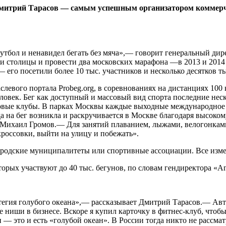
Дмитрий Тарасов — самым успешным организатором коммерче
в футбол и ненавидел бегать без мяча»,— говорит генеральный д
ями столицы и провести два московских марафона —в 2013 и 2014
го посетили более 10 тыс. участников и несколько десятков ты
евого портала Probeg.org, в соревнованиях на дистанциях 100 к
. человек. Бег как доступный и массовый вид спорта последние н
овые клубы. В парках Москвы каждые выходные международное д
а на бег возникла и раскручивается в Москве благодаря высоко
 Михаил Громов.— Для занятий плаванием, лыжами, велогонкам
кроссовки, выйти на улицу и побежать».
ородские муниципалитеты или спортивные ассоциации. Все изме
рых участвуют до 40 тыс. бегунов, по словам гендиректора «А
ратегия голубого океана»,— рассказывает Дмитрий Тарасов.— А
 ниши в бизнесе. Вскоре я купил карточку в фитнес-клуб, чтобы
 — это и есть «голубой океан». В России тогда никто не рассмат