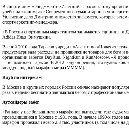
В спортивном менеджменте 37-летний Тарасов к тому времени б
учебы на экономфаке Современного гуманитарного университет
Увлечение дало Дмитрию множество знакомств, которые затем 
спортмаркетинг-менеджера.
«В России спортивным маркетингом занимаются единицы, и Ди
Adidas Илья Фимушкин.
Весной 2010 года Тарасов учредил «Агентство «Новая атлетика
предусматривала расходы на продвижение товаров для бега и в
организации забегов DayRun, NightRun и RunMoscow. «Я провод
— вспоминает Тарасов. В 2012 году он решил, что нужно вовл
международный марафон мира (ММММ).
Клуб по интересам
В Москве и крупных городах России сейчас набирают популяр
раза в неделю бесплатно заниматься бегом с профессиональным
Аутсайдеры забег
«Раньше у нас большинство марафонов выглядели так: судья
проводившийся в Москве с 1981 года. В начале 1990-х годов ма
марафон пробежали всего 2,8 тыс. участников (в том числе 