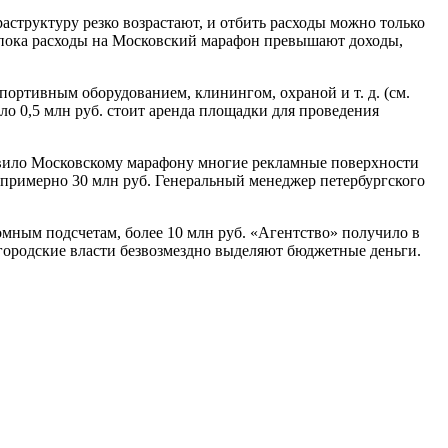
раструктуру резко возрастают, и отбить расходы можно только
то пока расходы на Московский марафон превышают доходы,
ортивным оборудованием, клинингом, охраной и т. д. (см.
оло 0,5 млн руб. стоит аренда площадки для проведения
авило Московскому марафону многие рекламные поверхности
ь примерно 30 млн руб. Генеральный менеджер петербургского
омным подсчетам, более 10 млн руб. «Агентство» получило в
 городские власти безвозмездно выделяют бюджетные деньги.