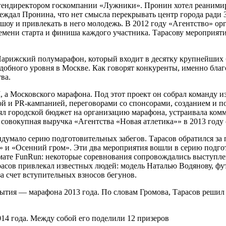
 гендиректором госкомпании «Лужники». Пронин хотел реаними
беждал Пронина, что нет смысла перекрывать центр города ради
шоу и привлекать в него молодежь. В 2012 году «Агентство» о
емени старта и финиша каждого участника. Тарасову мероприяти
арижский полумарафон, который входит в десятку крупнейших б
одобного уровня в Москве. Как говорят конкуренты, именно бл
ва.
а Московского марафона. Под этот проект он собрал команду и
ой и PR-кампанией, переговорами со спонсорами, созданием и п
ял городской бюджет на организацию марафона, устраивала комме
вокупная выручка «Агентства «Новая атлетика»» в 2013 году с
идумало серию подготовительных забегов. Тарасов обратился за
 и «Осенний гром». Эти два мероприятия вошли в серию подгот
рмате FunRun: некоторые соревнования сопровождались выступл
асов привлекал известных людей: модель Наталью Водянову, фут
 счет вступительных взносов бегунов.
бытия — марафона 2013 года. По словам Громова, Тарасов решил
14 года. Между собой его поделили 12 призеров