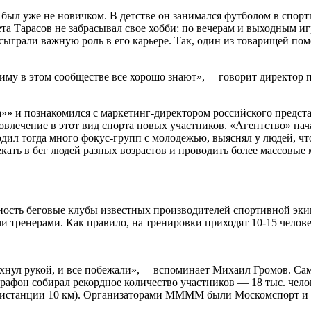
ыл уже не новичком. В детстве он занимался футболом в спортшк
а Тарасов не забрасывал свое хобби: по вечерам и выходным и
сыграли важную роль в его карьере. Так, один из товарищей по
му в этом сообществе все хорошо знают»,— говорит директор п
»» и познакомился с маркетинг-директором российского предста
овлечение в этот вид спорта новых участников. «Агентство» нач
ил тогда много фокус-групп с молодежью, выяснял у людей, что
екать в бег людей разных возрастов и проводить более массовы
ность беговые клубы известных производителей спортивной эк
и тренерами. Как правило, на тренировки приходят 10-15 челове
 махнул рукой, и все побежали»,— вспоминает Михаил Громов.
рафон собирал рекордное количество участников — 18 тыс. челов
на дистанции 10 км). Организаторами ММММ были Москомспорт 