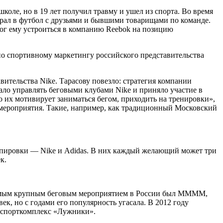
оле, но в 19 лет получил травму и ушел из спорта. Во время
грал в футбол с друзьями и бывшими товарищами по команде.
мог ему устроиться в компанию Reebok на позицию
о спортивному маркетингу российского представительства
вительства Nike. Тарасову повезло: стратегия компании
ало управлять беговыми клубами Nike и приняло участие в
 их мотивирует заниматься бегом, приходить на тренировки»,
е мероприятия. Такие, например, как традиционный Московский
ипировки — Nike и Adidas. В них каждый желающий может три
к.
 Самым крупным беговым мероприятием в России был ММММ,
ек, но с годами его популярность угасала. В 2012 году
и спорткомплекс «Лужники».