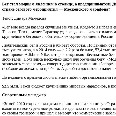
Бег стал модным явлением в столице, а предприниматель 
стране бегового мероприятия — Московского марафона?
Текст: Динара Мамедова
«Бег мне всегда казался скучным занятием. Когда-то я играл 
Тарасов. Тем не менее Тарасову удалось договориться с власт
крупнейшим беговым любительским соревнованием в России — е
Любительский бег в России набирает обороты. По данным отрасл
тыс. участников, а в 2014 году — в 2,2 раза больше, 53,4 тыс
экипировки Adidas и Nike, которые открывают бесплатные бег
любителей. Появились несколько школ для обучения бегу. «Мод
экономить свое время,— говорит директор компании «3спорт»
необходимо доехать по пробкам. А для бега достаточно надеть 
До недавнего времени любительские забеги организовывали г
$2,5 млн.
Таков бюджет крупнейших мировых марафонов, в кото
Спортивный менеджер
«Зимой 2010 года я лежал дома с гриппом и читал книгу «Ст
входить на конкурентные рынки, а надо искать новые незанятые
со своим тренером и пришел к выводу, что коммерческие забеги