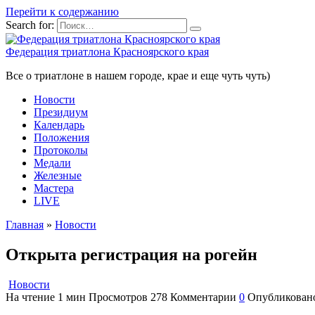
Перейти к содержанию
Search for:
Федерация триатлона Красноярского края
Все о триатлоне в нашем городе, крае и еще чуть чуть)
Новости
Президиум
Календарь
Положения
Протоколы
Медали
Железные
Мастера
LIVE
Главная
»
Новости
Открыта регистрация на рогейн
Новости
На чтение
1 мин
Просмотров
278
Комментарии
0
Опубликован