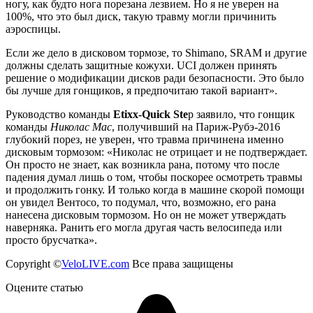
ногу, как будто нога порезана лезвием. Но я не уверен на
100%, что это был диск, такую травму могли причинить
аэроспицы.
Если же дело в дисковом тормозе, то Shimano, SRAM и другие
должны сделать защитные кожухи. UCI должен принять
решение о модификации дисков ради безопасности. Это было
бы лучше для гонщиков, я предпочитаю такой вариант».
Руководство команды
Etixx-Quick Ste
p заявило, что гонщик
команды
Николас Мас
, получивший на Париж-Рубэ-2016
глубокий порез, не уверен, что травма причинена именно
дисковым тормозом: «Николас не отрицает и не подтверждает.
Он просто не знает, как возникла рана, потому что после
падения думал лишь о том, чтобы поскорее осмотреть травмы
и продолжить гонку. И только когда в машине скорой помощи
он увидел Вентосо, то подумал, что, возможно, его рана
нанесена дисковым тормозом. Но он не может утверждать
наверняка. Ранить его могла другая часть велосипеда или
просто брусчатка».
Copyright ©
VeloLIVE.com
Все права защищены
Оцените статью