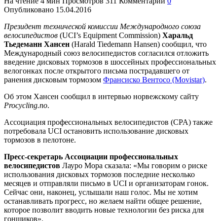
На чтение
4 мин
Просмотров
311
Комментарии
0
Опубликовано
15.04.2016
Президент технической комиссии Международного союза
велосипедистов
(UCI’s Equipment Commission)
Харальд
Тьедеманн Хансен
(Harald Tiedemann Hansen) сообщил, что
Международный союз велосипедистов согласился отложить
введение дисковых тормозов в шоссейных профессиональных
велогонках после открытого письма пострадавшего от
ранения дисковым тормозом
Франсиско Вентосо (Movistar)
.
Об этом Хансен сообщил в интервью норвежскому сайту
Procycling.no
.
Ассоциация профессиональных велосипедистов (CPA) также
потребовала UCI остановить использование дисковых
тормозов в пелотоне.
Пресс-секретарь Ассоциации профессиональных
велосипедистов
Лауро Мора сказала: «Мы говорим о риске
использования дисковых тормозов последние несколько
месяцев и отправляли письмо в UCI и организаторам гонок.
Сейчас они, наконец, услышали наш голос. Мы не хотим
останавливать прогресс, но желаем найти общее решение,
которое позволит вводить новые технологии без риска для
гонщиков».