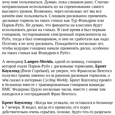
хочу ими пользоваться. Думаю, пока слишком рано. Считаю
неправильным использовать их на соревнованиях самого
высокого уровня. Возможно, через несколько лет мы все
начнём ими пользоваться. Слишком рискованно применять
дисковые тормоза на таких гонках как Тур Фландрии или
Париж-Рубэ. Не думаю, что фавориты на классики будут
использовать диски на гонках. В своё время я был первым
гонщиком, тестировавшим электронный переключатель на
Рубэ, тогда я был помощником, и они не сработали как надо.
Поэтому я не хочу рисковать. Понадобится несколько лет,
чтобы ведущие гонщики начали применять диски, особенно
на таких гонках как Фландрия и Рубэ».
А менеджер
Lampre-Merida
, одной из команд, гонщики
которой ехали Париж-Рубэ с дисковыми тормозами,
Брент
Коупленд
(Brent Copeland), не уверен, что Франсиско Вентосо
получил травму именно из-за ранения дисковым тормозом, о
чём сказал в интервью
Cycling Weekly
. Брент Коупленд провёл
в больнице вместе с травмированным гонщиком команды
BMC Федерико Цурло несколько часов, вместе с ними там
находился и пострадавший Фран Вентосо.
Брент Коупленд
: «Когда мы уезжали, он оставался в больнице
в 7 вечера. Я видел, когда его привезли, его порез
действительно очень серьёзен, похоже, будто что-то разрезало