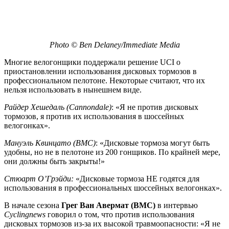
Photo © Ben Delaney/Immediate Media
Многие велогонщики поддержали решение UCI о
приостановлении использования дисковых тормозов в
профессиональном пелотоне. Некоторые считают, что их
нельзя использовать в нынешнем виде.
Райдер Хешедаль (Cannondale)
: «Я не против дисковых
тормозов, я против их использования в шоссейных
велогонках».
Мануэль Квинцато (BMC)
: «Дисковые тормоза могут быть
удобны, но не в пелотоне из 200 гонщиков. По крайней мере,
они должны быть закрыты!»
Стюарт О’Грэйди:
«Дисковые тормоза НЕ годятся для
использования в профессиональных шоссейных велогонках».
В начале сезона
Грег Ван Авермат (BMC)
в интервью
Cyclingnews
говорил о том, что против использования
дисковых тормозов из-за их высокой травмоопасности: «Я не