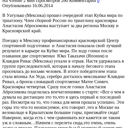
На чтение
2 мин
Просмотров
260
Комментарии
0
Опубликовано
16.06.2014
В Уатулько (Мексика) прошел очередной этап Кубка мира по
триатлону.
Член сборной России по триатлону красноярка
Анастасия Абросимова выступает за два региона Москву и
Красноярский край.
Поездку в Мексику профинансировал красноярский Центр
спортивной подготовки и Анастасия показала свой лучший
результат в карьере на Кубке мира. По ходу гонки после
плавания две спортсменки Юко Такахачи (Япония) и
Клавдия Ривас (Мексика) уехали в отрыв. Настя удержалась в
группе преследователей, которая к началу бегового этапа
просеялась до восьми человек. В итоге победителем этапа
стала японка Аи Уеда, серебро досталось мексиканке Клавдии
Ривал, а бронза словацкой спортсменке Матее Симич.
Красноярка четвертая. Сразу после гонки Анастасия
Абросимова поделилась впечатлениями о старте: «Все о чем я
думала на дистанции это то,что я здесь первый и последний
раз. Несмотря на то, что гонка для меня прошла успешно. Эти
горы это что-то неописуемое, кто говорит ,что в Москве на
велокольце в Крылатском большие горы, приезжайте сюда!
Наверное, когда есть с чем сравнивать все кажется не таким
уж и сложным…Начнем с перелета сюда,это очень, очень
долго и тяжело. Плавание:у меня был 9 стартовый номер,что