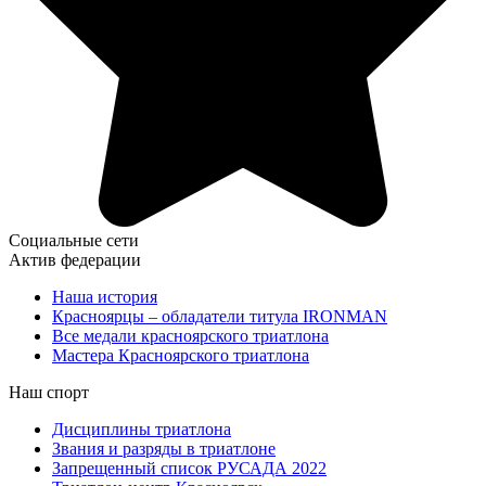
Социальные сети
Актив федерации
Наша история
Красноярцы – обладатели титула IRONMAN
Все медали красноярского триатлона
Мастера Красноярского триатлона
Наш спорт
Дисциплины триатлона
Звания и разряды в триатлоне
Запрещенный список РУСАДА 2022