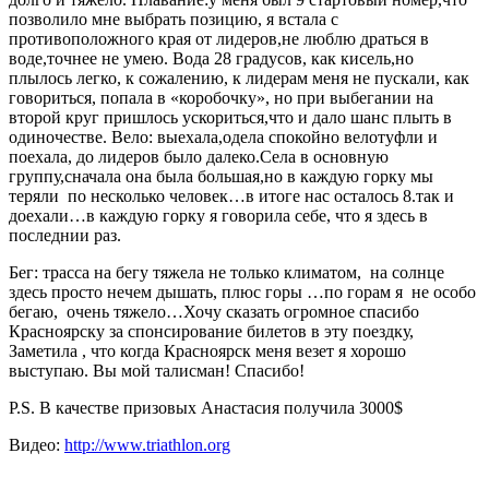
позволило мне выбрать позицию, я встала с
противоположного края от лидеров,не люблю драться в
воде,точнее не умею. Вода 28 градусов, как кисель,но
плылось легко, к сожалению, к лидерам меня не пускали, как
говориться, попала в «коробочку», но при выбегании на
второй круг пришлось ускориться,что и дало шанс плыть в
одиночестве. Вело: выехала,одела спокойно велотуфли и
поехала, до лидеров было далеко.Села в основную
группу,сначала она была большая,но в каждую горку мы
теряли по несколько человек…в итоге нас осталось 8.так и
доехали…в каждую горку я говорила себе, что я здесь в
последнии раз.
Бег: трасса на бегу тяжела не только климатом, на солнце
здесь просто нечем дышать, плюс горы …по горам я не особо
бегаю, очень тяжело…Хочу сказать огромное спасибо
Красноярску за спонсирование билетов в эту поездку,
Заметила , что когда Красноярск меня везет я хорошо
выступаю. Вы мой талисман! Спасибо!
P.S. В качестве призовых Анастасия получила 3000$
Видео:
http://www.triathlon.org