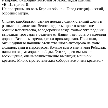
в Европе.
Очередная весточка от Александра Демина:
«В. И., привет!!!!
Не поверишь, но весь Берлин обошли. Город специфический,
особенно метро.
Сложно разобраться, разные поезда с одних станций ходят в
разные направления. Велосипедисты просто везде, еще
больше Копенгагена, велодорожки везде, только уже под них
выделили тротуары в отличие от Дании, где под это выделили
дороги. Все посмотрели, фотки прикладываю. Пока шли,
очень удивило наличие отечественного автопрома на фоне
фольцов, ауди и мерседесов. Больше всего впечатлил Рейхстаг,
наши танки, мемориал победы. Этот дворец вызывает
восхищение, очень величественно выглядит, мощно и
красиво. Много протестантских соборов все очень красиво.»