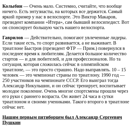
Колыбин
— Очень мало. Системно, считайте, что вообще
ничего. Есть энтузиасты, на которых все держится. Самый
яркий пример у нас в велоспорте. Это Виктор Макаров,
президент компании «Итера», сам бывший велосипедист. Вот
он спонсирует большую часть нашего велоспорта.
Гаврилов
— Действительно, помогают увлеченные лидеры.
Если такие есть, то спорт развивается, а не выживает. В
триатлоне Быстров (президент ФТР — Прим.) повернулся в
последнее время к любителям. Делается большое количество
стартов — и для любителей, и для профессионалов. Но та
ситуация, которая сложилась сейчас в олимпийском
триатлоне, — это просто страшно. Надо выправлять. 10 – 15
человек — это чемпионат страны по триатлону. 1990 год —
250 участников на чемпионате СССР. Его выиграл тогда
Александр Никульшин, и он сейчас тренирует, воспитывает
молодое поколение. Очень многие спортсмены прошли через
его руки с раннего возраста. Он живет 24 часа в сутки
триатлоном и своими учениками. Такого второго в триатлоне
сейчас нет.
Нашим первым пятиборцем был Александр Сергеевич
Пушкин