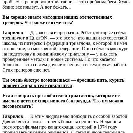
проблема тренировок в триатлоне — это проблема бега. Худо-
бедно все плывут. А вот бежать…
Вы хорошо знаете методики наших отечественных
тренеров. Что можете отметить?
Гаврилов
— Да, здесь все прозрачно. Ребята, которые сейчас
тренируют в ЦиклON, — это все те, кто вышли из советской
школы, из питерской федерации триатлона, к которой я имел
отношение, из московской федерации. Они сейчас взяли курс
на подготовку к олимпийскому триатлону — у них есть
проверенные методы и новые системы. Но что касается
Ironman — это совсем другие качества, совсем другая работа.
Этих тренеров еще нет.
Ты очень быстро поменяешься — бросишь пить, курить,
процент жира в теле сократится
Если говорить про любителей триатлетов, которые не
имели в детстве спортивного бэкграунда. Что им можно
посоветовать?
Гаврилов
— К этим людям надо подходить с особой заботой.
Для меня эти люди — очень большая ценность. Недавно я
посмотрел фильм про канатоходца, который в 1974 году
прошел между башен-близнецов. С такими любителями всё,