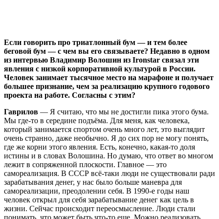
Если говорить про триатлонный бум — и тем более
беговой бум — с чем вы его связываете? Недавно в одном
из интервью Владимир Волошин из Ironstar связал эти
явления с низкой корпоративной культурой в России.
Человек занимает тысячное место на марафоне и получает
большее признание, чем за реализацию крупного годового
проекта на работе. Согласны с этим?
Гаврилов
— Я считаю, что мы не достигли пика этого бума.
Мы где-то в середине подъёма. Для меня, как человека,
который занимается спортом очень много лет, это выглядит
очень странно, даже необычно. Я до сих пор не могу понять,
где же корни этого явления. Есть, конечно, какая-то доля
истины и в словах Волошина. Но думаю, что ответ во многом
лежит в сопряженной плоскости. Главное — это
самореализация. В СССР всё-таки люди не существовали ради
зарабатывания денег, у нас было больше маневра для
самореализации, преодолении себя. В 1990-е годы наш
человек открыл для себя зарабатывание денег как цель в
жизни. Сейчас происходит переосмысление. Люди стали
понимать, что может быть что-то еще. Можно реализовать