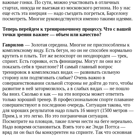
важные гонки. По сути, можно участвовать в отличных
стартах, никуда не выезжая из московского региона. Но у нас
еще есть эта инерция — надо съездить погреться, Барселону
посмотреть. Многие руководствуются именно такими идеями.
Теперь перейдем к тренировочному процессу. Что с вашей
точки зрения важнее — объем или качество?
Гаврилов
— Золотая середина. Многие не приспособлены к
комплексному виду. Есть бегун, но он не способен нормально
крутить и плыть. Тот же велоспорт он неоднороден — трек,
спринт. Есть горняки, есть финишеры. Могут ли они все
показать себя в триатлоне? И самый главный вопрос
тренировок в комплексных видах — развивать сильную
сторону или подтягивать слабые? Очень важно в
совершенствовании сильной стороны не дойти до того, чтобы
развитие в ней затормозилось, а в слабых видах — не пошло
бы вниз. Сколько и как — на эти вопросы может ответить
только хороший тренер. В профессиональном спорте плавание
совершенствуют в последнюю очередь. Ситуация такова, что
для хороших результатов надо плыть 16 минут (1500 метров —
Прим.), и это легко. Но это пограничная ситуация.
Посмотрите на пловцов, такие плечи нести на беге нереально.
Надо вовремя остановиться. Взять того же Энди Поттса —
вряд ли он был бы конкурентен на спринте. Так что основная