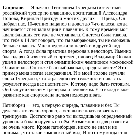
Гаврилов
— Я начал с Геннадием Турецким (известный
российский тренер по плаванию, воспитавший Александра
Попова, Кирилла Пригоду и многих других — Прим.). Он
набрал нас, 10-летних пацанов и довел до 7-го класса, когда
начинается специализация в плавании. К тому времени моя
квалификация его уже не устраивала. Система была такова,
что тебе в 14 лет говорят, что ты выбракован, ты не сможешь
больше плавать. Мне предложили перейти в другой вид
спорта. А тогда была практика перехода в велоспорт. Именно
благодаря ей известный спортсмен, пловец Владимир Осокин
ушел в велоспорт и стал олимпийским чемпионом московской
Олимпиады. Он тоже был выбракован, представляете? Этот
пример меня всегда завораживал. И в моей голове звучали
слова Турецкого, что «трагедия невозможности показать
результат всегда вас настигнет». К этому надо быть готовым.
Он был уникальным тренером и человеком. Его вклад в мое
развитие как спортсмена нельзя недооценивать.
Пятиборец — это, в первую очередь, плавание и бег. Ты
делаешь это очень хорошо, а остальное подтягиваешь и
тренируешь. Достаточно рано ты выходишь на определенный
уровень и балансируешь на нём. Возможности для развития
не очень много. Кроме пятиборцев, никто не знал и не
понимал, что такое комплексный вид. И поэтому когда стал