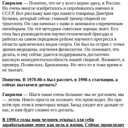
Гаврилов
— Понятно, что не у всего корни здесь, в России.
Но очень многое изобреталось и опробовалось именно в
СССР. Вот расскажу вам про нашего товарища Дмитрия
Буткова, который сейчас главный тренер сборной по
триатлону. Он сам начинал с нами и занимался современным
пятиборьем. Он эти методики советские хорошо знает. Его
отец был руководителем научно-технической бригады и
работал на самом передовом рубеже научного прогресса в
области циклических видов спорта. Он был на острие с точки
зрения медицины, изучения физиологии. Он понимает, что
делать, и ему сейчас удается поддерживать достаточно
высокую конкурентоспособность нашей сборной. Возьмите, к
примеру, Полянских, Брюханкова. Но чего-то в тоже время и
не хватает.
Понятно. В 1970-80-х был рассвет, в 1990-х стагнация, а
сейчас пытаемся догнать?
Гаврилов
— Шаги наши очень большие: мы не догоняем, мы
— летим. Никто просто не осознает, что происходит. Но при
всём при этом в некоторых вещах Запад уходит все дальше от
нас, и нам будет сложно его догнать.
В 1990-е годы наш человек открыл для себя
зарабатывание денег как цель в жизни. Сейчас происходит