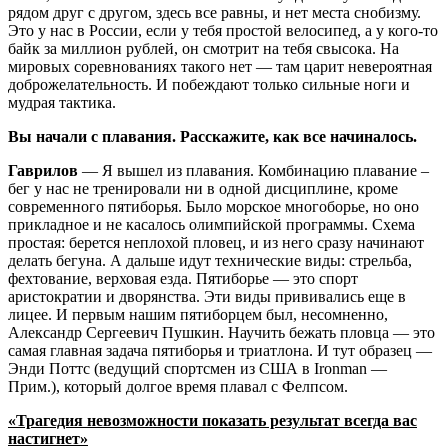
рядом друг с другом, здесь все равны, и нет места снобизму.
Это у нас в России, если у тебя простой велосипед, а у кого-то
байк за миллион рублей, он смотрит на тебя свысока. На
мировых соревнованиях такого нет — там царит невероятная
доброжелательность. И побеждают только сильные ноги и
мудрая тактика.
Вы начали с плавания. Расскажите, как все начиналось.
Гаврилов
— Я вышел из плавания. Комбинацию плавание –
бег у нас не тренировали ни в одной дисциплине, кроме
современного пятиборья. Было морское многоборье, но оно
прикладное и не касалось олимпийской программы. Схема
простая: берется неплохой пловец, и из него сразу начинают
делать бегуна. А дальше идут технические виды: стрельба,
фехтование, верховая езда. Пятиборье — это спорт
аристократии и дворянства. Эти виды прививались еще в
лицее. И первым нашим пятиборцем был, несомненно,
Александр Сергеевич Пушкин. Научить бежать пловца — это
самая главная задача пятиборья и триатлона. И тут образец —
Энди Поттс (ведущий спортсмен из США в Ironman —
Прим.), который долгое время плавал с Фелпсом.
«Трагедия невозможности показать результат всегда вас
настигнет»