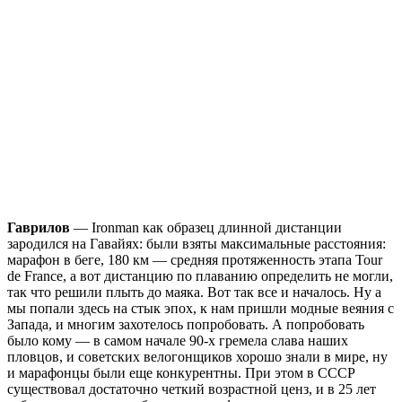
Гаврилов
— Ironman как образец длинной дистанции
зародился на Гавайях: были взяты максимальные расстояния:
марафон в беге, 180 км — средняя протяженность этапа Tour
de France, а вот дистанцию по плаванию определить не могли,
так что решили плыть до маяка. Вот так все и началось. Ну а
мы попали здесь на стык эпох, к нам пришли модные веяния с
Запада, и многим захотелось попробовать. А попробовать
было кому — в самом начале 90-х гремела слава наших
пловцов, и советских велогонщиков хорошо знали в мире, ну
и марафонцы были еще конкурентны. При этом в СССР
существовал достаточно четкий возрастной ценз, и в 25 лет