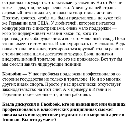
островных государств, это вызывает уважение. Но от России
тоже — два, три, четыре человека. А ведь у нашей страны
огромный потенциал и уникальная спортивная история.
Поэтому хочется, чтобы мы были представлены не хуже той
же Германии или США. У любителей, которые пытаются
конкурировать с иностранцами, очень мало поддержки —
кого-то поддерживает магазин какой-то, кого-то
производитель оборудования, а кого-то молочный завод. Пока
это не имеет системности. И конкурировать нам сложно. Ведь
наша страна не южная, тренироваться круглый год на равных
с теми же испанцами достаточно трудно. Были попытки
внедрить зимний триатлон, но это не прижилось. Вот тут бы
мы смогли занять лидирующие позиции.
Колыбин
— У нас проблема поддержки профессионалов со
стороны государства не только в триатлоне. Но и во многих
других видах спорта. Просто у нас практически отсутствует
законодательство на этот счет. А к примеру в Италии и
Германии такие законы есть, и они работают.
Была дискуссия в Facebook, кто из нынешних или бывших
профессионалов в классических дисциплинах сможет
показывать конкурентные результаты на мировой арене в
Ironman. Вы что думаете?