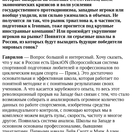
экономических кризисов и волн усиления
государственного протекционизма, западные игроки или
вообще уходили, или сильно ужимались в объемах. Не
получится ли так, что рынок триатлона и, в частности,
подготовки к Ironman, тоже прогнется под крупные
иностранные компании? Или произойдет укрупнение
игроков на рынке? Появятся ли серьезные школы в
России, из которых будут выходить будущие победители
мировых гонок?
Гаврилов
— Вопрос большой и интересный. Хочу сказать,
что у нас в России есть ЦиклON (Всероссийская система
спортивной подготовки любителей и профессионалов по
циклическим видам спорта — Прим.). Это достаточно
основательная и эффективная школа, которая работает по
понятной методике и с понятными результатами своих
учеников. А что касается зарубежного опыта, то весь этот
революционный прорыв на Западе был связан с тем, что стало
возможным собирать и анализировать огромное количество
данных по работе спортсменов, изобретены средства
индивидуального контроля, с помощью которых мы в
комплексе можем видеть пульс, скорость, частоту и многое
другое. Появилась система анализа. Школы на Западе в
основном основаны профессионалами, бывшими
триатлетами. Первыми начали Дейв Скотт и Марк Аллен.