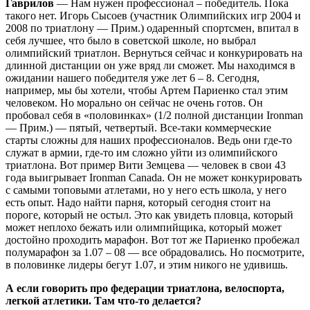
Гаврилов
— Нам нужен профессионал – победитель. Пока
такого нет. Игорь Сысоев (участник Олимпийских игр 2004 и
2008 по триатлону — Прим.) одаренный спортсмен, впитал в
себя лучшее, что было в советской школе, но выбрал
олимпийский триатлон. Вернуться сейчас и конкурировать на
длинной дистанции он уже вряд ли сможет. Мы находимся в
ожидании нашего победителя уже лет 6 – 8. Сегодня,
например, мы бы хотели, чтобы Артем Париенко стал этим
человеком. Но морально он сейчас не очень готов. Он
пробовал себя в «половинках» (1/2 полной дистанции Ironman
— Прим.) — пятый, четвертый. Все-таки коммерческие
старты сложны для наших профессионалов. Ведь они где-то
служат в армии, где-то им сложно уйти из олимпийского
триатлона. Вот пример Вити Земцева — человек в свои 43
года выигрывает Ironman Canada. Он не может конкурировать
с самыми топовыми атлетами, но у него есть школа, у него
есть опыт. Надо найти парня, который сегодня стоит на
пороге, который не остыл. Это как увидеть пловца, который
может неплохо бежать или олимпийщика, который может
достойно проходить марафон. Вот тот же Париенко пробежал
полумарафон за 1.07 – 08 — все обрадовались. Но посмотрите,
в половинке лидеры бегут 1.07, и этим никого не удивишь.
А если говорить про федерации триатлона, велоспорта,
легкой атлетики. Там что-то делается?