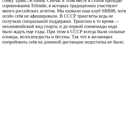
гонку Транс-Эстония. Сейчас в этом месте в Отепя проходят
соревнования TriSmile, в которых традиционно участвуют
много российских атлетов. Мы назвали наш клуб SBR88, хотя
особо себя не афишировали. В СССР триатлеты ведь не
получали специальной поддержки. Триатлон в то время —
неолимпийский вид спорта, и до первой олимпиады надо
было ждать еще годы. При этом в СССР всегда были сильные
пловцы, велосипедисты и бегуны. Так что в желающих
попробовать себя на длинной дистанции недостатка не было.