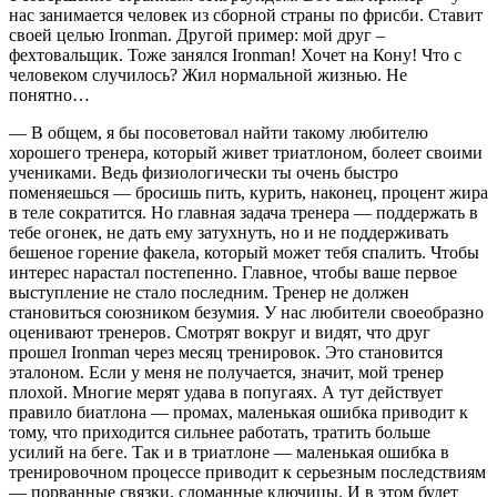
нас занимается человек из сборной страны по фрисби. Ставит
своей целью Ironman. Другой пример: мой друг –
фехтовальщик. Тоже занялся Ironman! Хочет на Кону! Что с
человеком случилось? Жил нормальной жизнью. Не
понятно…
— В общем, я бы посоветовал найти такому любителю
хорошего тренера, который живет триатлоном, болеет своими
учениками. Ведь физиологически ты очень быстро
поменяешься — бросишь пить, курить, наконец, процент жира
в теле сократится. Но главная задача тренера — поддержать в
тебе огонек, не дать ему затухнуть, но и не поддерживать
бешеное горение факела, который может тебя спалить. Чтобы
интерес нарастал постепенно. Главное, чтобы ваше первое
выступление не стало последним. Тренер не должен
становиться союзником безумия. У нас любители своеобразно
оценивают тренеров. Смотрят вокруг и видят, что друг
прошел Ironman через месяц тренировок. Это становится
эталоном. Если у меня не получается, значит, мой тренер
плохой. Многие мерят удава в попугаях. А тут действует
правило биатлона — промах, маленькая ошибка приводит к
тому, что приходится сильнее работать, тратить больше
усилий на беге. Так и в триатлоне — маленькая ошибка в
тренировочном процессе приводит к серьезным последствиям
— порванные связки, сломанные ключицы. И в этом будет