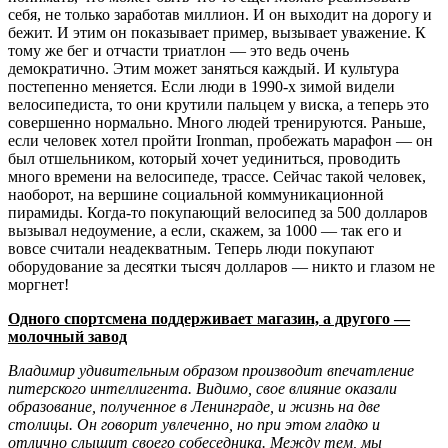
себя, не только заработав миллион. И он выходит на дорогу и
бежит. И этим он показывает пример, вызывает уважение. К
тому же бег и отчасти триатлон — это ведь очень
демократично. Этим может заняться каждый. И культура
постепенно меняется. Если люди в 1990-х зимой видели
велосипедиста, то они крутили пальцем у виска, а теперь это
совершенно нормально. Много людей тренируются. Раньше,
если человек хотел пройти Ironman, пробежать марафон — он
был отшельником, который хочет уединиться, проводить
много времени на велосипеде, трассе. Сейчас такой человек,
наоборот, на вершине социальной коммуникационной
пирамиды. Когда-то покупающий велосипед за 500 долларов
вызывал недоумение, а если, скажем, за 1000 — так его и
вовсе считали неадекватным. Теперь люди покупают
оборудование за десятки тысяч долларов — никто и глазом не
моргнет!
Одного спортсмена поддерживает магазин, а другого —
молочный завод
Владимир удивительным образом производит впечатление
питерского интеллигента. Видимо, свое влияние оказали
образование, полученное в Ленинграде, и жизнь на две
столицы. Он говорит увлеченно, но при этом гладко и
отлично слышит своего собеседника. Между тем, мы