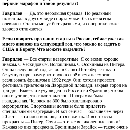
первый марафон и такой результат!
Гаврилов
— Да, это небольшая бравада. Но реальный
потенциал в другом виде спорта может быть не всегда
очевиден. Старты могут быть разными, и соперники тоже
здорово отличаются.
Если говорить про наши старты в России, сейчас уже так
много анонсов на следующий год, что можно не ездить в
США и Европу. Что можете выделить?
Гаврилов
— Все старты невероятные. Я со всеми хорошо
знаком. С Ческидовым, Волошиным. С Осокиным из Питера.
Он на следующий год заявил в Санкт-Петербурге такую
безумную программу, которую в своё время не смогли
реализовать французы в 1992 году. Они хотели провести
фестиваль триатлона на Дворцовой площади, закрыв город на
три дня. Вывезли кучу людей из России во Францию, чтобы
они изучили, что такое триатлон. Программа была
грандиозная. Человек на 800 было запланировано
мероприятие. Спортсмены должны были прилететь
специальными чартерами. И вот сейчас — больше чем через
20 лет — эти идеи воплощаются в жизнь. И все трассы
прекрасны — Питер, Сочи — это же великолепные гонки!
Каждая из них прекрасна. Бронницы и Зарайск — также очень