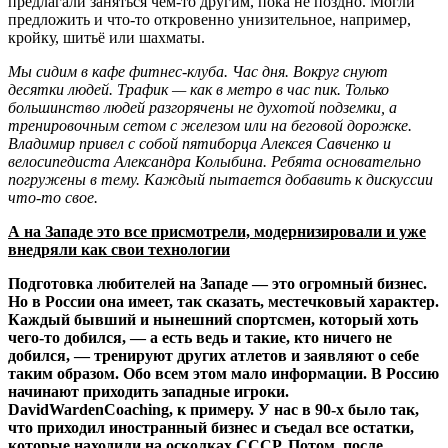
предлагали заняться чем-то другим, пока не поздно. Могли
предложить и что-то откровенно унизительное, например,
кройку, шитьё или шахматы.
Мы сидим в кафе фитнес-клуба. Час дня. Вокруг снуют
десятки людей. Трафик — как в метро в час пик. Только
большинство людей разгорячены не духотой подземки, а
тренировочным сетом с железом или на беговой дорожке.
Владимир привел с собой пятиборца Алексея Савченко и
велосипедиста Александра Колыбина. Ребята основательно
погружены в тему. Каждый пытается добавить к дискуссии
что-то свое.
А на Западе это все присмотрели, модернизировали и уже
внедряли как свои технологии
Подготовка любителей на Западе — это огромный бизнес.
Но в России она имеет, так сказать, местечковый характер.
Каждый бывший и нынешний спортсмен, который хоть
чего-то добился, — а есть ведь и такие, кто ничего не
добился, — тренируют других атлетов и заявляют о себе
таким образом. Обо всем этом мало информации. В Россию
начинают приходить западные игроки.
DavidWardenCoaching, к примеру. У нас в 90-х было так,
что приходил иностранный бизнес и съедал все остатки,
которые находили на осколках СССР. Потом, после