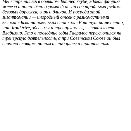
Мы встретились в большом фитнес-клубе, эдакой фабрике
железа и пота. Это огромный ангар со стройными рядами
беговых дорожек, гирь и блинов. И посреди этой
гигантомании — инородный отсек с разномастными
велосипедами на новеньких станках. «Вот тут наше пятно,
наш IronDrive, здесь мы и тренируемся», — показывает
Владимир. Это в последние годы Гаврилов переключился на
тренерскую деятельность, а при Советском Союзе он был
сначала пловцом, потом пятиборцем и триатлетом.