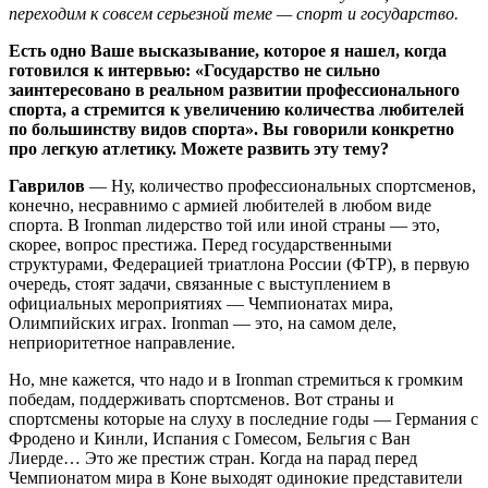
переходим к совсем серьезной теме — спорт и государство.
Есть одно Ваше высказывание, которое я нашел, когда
готовился к интервью: «Государство не сильно
заинтересовано в реальном развитии профессионального
спорта, а стремится к увеличению количества любителей
по большинству видов спорта». Вы говорили конкретно
про легкую атлетику. Можете развить эту тему?
Гаврилов
— Ну, количество профессиональных спортсменов,
конечно, несравнимо с армией любителей в любом виде
спорта. В Ironman лидерство той или иной страны — это,
скорее, вопрос престижа. Перед государственными
структурами, Федерацией триатлона России (ФТР), в первую
очередь, стоят задачи, связанные с выступлением в
официальных мероприятиях — Чемпионатах мира,
Олимпийских играх. Ironman — это, на самом деле,
неприоритетное направление.
Но, мне кажется, что надо и в Ironman стремиться к громким
победам, поддерживать спортсменов. Вот страны и
спортсмены которые на слуху в последние годы — Германия с
Фродено и Кинли, Испания с Гомесом, Бельгия с Ван
Лиерде… Это же престиж стран. Когда на парад перед
Чемпионатом мира в Коне выходят одинокие представители