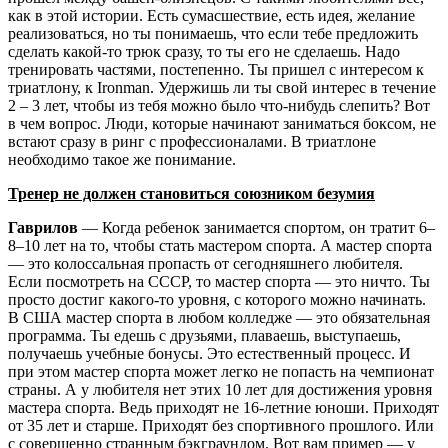
как в этой истории. Есть сумасшествие, есть идея, желание
реализоваться, но ты понимаешь, что если тебе предложить
сделать какой-то трюк сразу, то ты его не сделаешь. Надо
тренировать частями, постепенно. Ты пришел с интересом к
триатлону, к Ironman. Удержишь ли ты свой интерес в течение
2 – 3 лет, чтобы из тебя можно было что-нибудь слепить? Вот
в чем вопрос. Люди, которые начинают заниматься боксом, не
встают сразу в ринг с профессионалами. В триатлоне
необходимо такое же понимание.
Тренер не должен становиться союзником безумия
Гаврилов
— Когда ребенок занимается спортом, он тратит 6–
8–10 лет на то, чтобы стать мастером спорта. А мастер спорта
— это колоссальная пропасть от сегодняшнего любителя.
Если посмотреть на СССР, то мастер спорта — это ничто. Ты
просто достиг какого-то уровня, с которого можно начинать.
В США мастер спорта в любом колледже — это обязательная
программа. Ты едешь с друзьями, плаваешь, выступаешь,
получаешь учебные бонусы. Это естественный процесс. И
при этом мастер спорта может легко не попасть на чемпионат
страны. А у любителя нет этих 10 лет для достижения уровня
мастера спорта. Ведь приходят не 16-летние юноши. Приходят
от 35 лет и старше. Приходят без спортивного прошлого. Или
с совершенно странным бэкграундом. Вот вам пример — у