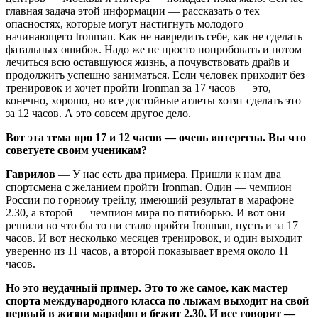
главная задача этой информации — рассказать о тех
опасностях, которые могут настигнуть молодого
начинающего Ironman. Как не навредить себе, как не сделать
фатальных ошибок. Надо же не просто попробовать и потом
лечиться всю оставшуюся жизнь, а почувствовать драйв и
продолжить успешно заниматься. Если человек приходит без
тренировок и хочет пройти Ironman за 17 часов — это,
конечно, хорошо, но все достойные атлеты хотят сделать это
за 12 часов. А это совсем другое дело.
Вот эта тема про 17 и 12 часов — очень интересна. Вы что
советуете своим ученикам?
Гаврилов
— У нас есть два примера. Пришли к нам два
спортсмена с желанием пройти Ironman. Один — чемпион
России по горному трейлу, имеющий результат в марафоне
2.30, а второй — чемпион мира по пятиборью. И вот они
решили во что бы то ни стало пройти Ironman, пусть и за 17
часов. И вот несколько месяцев тренировок, и один выходит
уверенно из 11 часов, а второй показывает время около 11
часов.
Но это неудачный пример. Это то же самое, как мастер
спорта международного класса по лыжам выходит на свой
первый в жизни марафон и бежит 2.30. И все говорят —