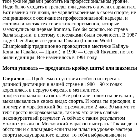
тебе уже не давали работать на профессиональном уровне.
Надо было уходить в тренеры или думать о других вариантах.
Вот именно эти люди, не удовлетворённые в своём спорте, не
смирившиеся с окончанием профессиональной карьеры, и
составили костяк тех советских спортсменов, которые
замахнулись на первые Ironman. Все бы хорошо, но страна
была закрыта, и поэтому с поездками были сложности. В 1987
году Олег Лядов съездил на Гавайи (Ironman World
Championship традиционно проводится в местечке Кайлуа-
Кона на Гавайах — Прим.), в 1990 — Сергей Якушев, но это
были единицы. Все изменилось в 1991 году.
Могли унижать — предлагать кройку, шитьё или шахматы
Гаврилов
— Проблема отсутствия особого интереса к
длинной дистанции в нашей стране в 1980 – 90-х годах
коренилась, в первую очередь, в менталитете
профессионального атлета. Все работали только на результат,
выкладывались в своих видах спорта. И когда ты приходил, к
примеру, в марафонский бег с результатом 2 часа 30 минут, то
тебя просто выбраковывали, так как это очень слабый
неконкурентный результат. А сейчас с таким результатом
можно чуть ли не Московский марафон выиграть. Так же дела
обстояли и с пловцами: если ты не плыл на уровень мастера
спорта международного класса, то тебя выбраковывали и