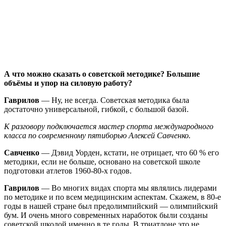
А что можно сказать о советской методике? Большие
объёмы и упор на силовую работу?
Гаврилов
— Ну, не всегда. Советская методика была
достаточно универсальной, гибкой, с большой базой.
К разговору подключается мастер спорта международного
класса по современному пятиборью Алексей Савченко.
Савченко
— Дэвид Уорден, кстати, не отрицает, что 60 % его
методики, если не больше, основано на советской школе
подготовки атлетов 1960-80-х годов.
Гаврилов
— Во многих видах спорта мы являлись лидерами
по методике и по всем медицинским аспектам. Скажем, в 80-е
годы в нашей стране был предолимпийский — олимпийский
бум. И очень много современных наработок были созданы
советской школой именно в те годы. В триатлоне это не