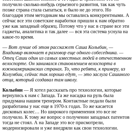
получило сколько-нибудь серьезного развития, так как чуть
позже страна стала сыпаться, и было не до этого. Но
благодаря этим методикам мы оставались конкурентными. А
сейчас все эти советские наработки пришли к нам обратно
уже как западный образец. Потому что у нас в стране все эти
гаджеты, аналитика и так далее — вся эта система уснула на
какое-то время.
—
Вот лучше об этом расскажет Саша Колыбин, —
Владимир включает в разговор еще одного собеседника. —
Отец Саши один из самых известных людей в отечественном
велоспорте. Он занимался становлением велоспорта в
южноамериканских странах. То, что ребята, к примеру, из
Колумбии, сейчас так хорошо едут, — это заслуга Сашиного
отца, который создавал там школу.
Колыбин
— Я хотел рассказать про технологии, которые
вернулись к нам с Запада. Та же насадка на руль была
придумана нашим тренером. Контактные педали были
разработаны у нас еще в 1970-х годах. То же касается
дисковых колес… Но широкого применения это все не
получило. К тому же вопрос о получении западных патентов
тогда не стоял. А на Западе это все присмотрели,
модернизировали и уже внедряли как свои технологии.