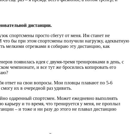
новательной дистанции.
узок спортсмены просто сбегут от меня. Им станет не
 И что бы при этом спортсмены получили нагрузку, адекватную
сть мелкими отрезками я собираю эту дистанцию, как
енеров появилась идея с двумя-тремя тренировками в день, с
ом чемпионате, и все тут же бросились копировать его
лаю?
ебя ответ на свои вопросы. Мои пловцы плавают по 5-6
 смогу их в очередной раз удивить.
чайно одаренный спортсмен. Может ежедневно выполнять
 карьеру и то время, что тренируется у меня, не проплыл
нции – и тоже и ни разу до этого не плавал дистанцию