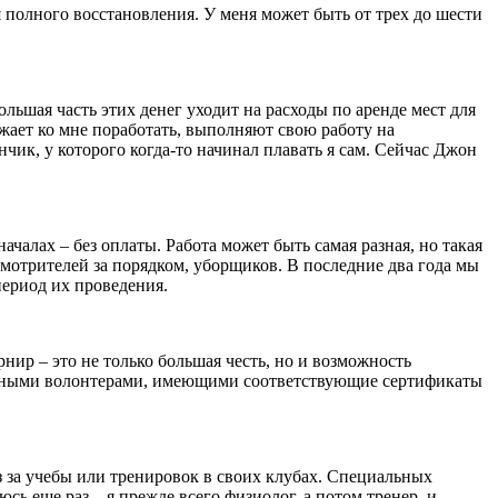
 полного восстановления. У меня может быть от трех до шести
льшая часть этих денег уходит на расходы по аренде мест для
зжает ко мне поработать, выполняют свою работу на
ик, у которого когда-то начинал плавать я сам. Сейчас Джон
ачалах – без оплаты. Работа может быть самая разная, но такая
смотрителей за порядком, уборщиков. В последние два года мы
период их проведения.
нир – это не только большая честь, но и возможность
местными волонтерами, имеющими соответствующие сертификаты
з за учебы или тренировок в своих клубах. Специальных
ь еще раз – я прежде всего физиолог, а потом тренер, и