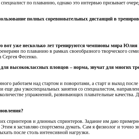
 специалист по плаванию, однако это интервью призывает очер
спользование полных соревновательных дистанций в трениров
ого вот уже несколько лет тренируются чемпионы мира Юли
 тренерами по плаванию в рамках своеобразного творческого сем
 Сергея Фесенко.
 для высококлассных пловцов – норма, звучат для многих тре
ого работаем над стартом и поворотами, а старт и выход после 
ли еще два узкоспециальных занятия со специалистом, направлен
количестве упражнений, развивающих плавательные качества. Д
ановления?
них спринтеров и длинных спринтеров. Задание им даю примерно
 Этим я заставляю спортсмена думать. Сам я физиолог и точно з
ыхать после столь интенсивной нагрузки.