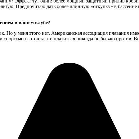
ую ванну? Эффект тут один: более мощный защитный прилив кро
ользую. Предпочитаю дать более длинную «откупку» в бассейне п
чением в вашем клубе?
дик. Но у меня этого нет. Американская ассоциация плавания и
 спортсмен готов за это платить, я никогда не бываю против. В