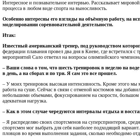
Интересное и познавательное интервью.
Рассказывает мировой
процесса в любом виде спорта на выносливость.
Особенно интересны его взгляды на объёмную работу, на и
моделировании соревновательной деятельности.
Итак:
Известный американский тренер, под руководством котор
федерации плавания провел два дня в Киеве, где встретился с
мероприятий Сало ответил на вопросы олимпийского чемпиона
– Ваши слова о том, что шесть тренировок в неделю на воде
в день, а на сборах и по три. Я сам это все прошел.
– У моих тренировок высокая интенсивность. Кроме этого мы мн
работа на суше. Сейчас в связи с отменой костюмов мы добави
небольшими объемами, фокусированием на скорости, большом 
адекватная нагрузка.
– Как в этом случае чередуются интервалы отдыха и восст
– Я распределяю своих спортсменов на суперспринтеров, сред
спортсмен мог выбрать для себя наиболее подходящий вариант.
пловцов во время выполнения задания, сколько необходимо отд