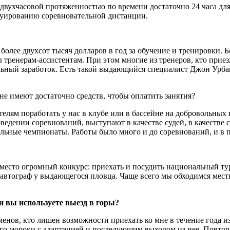
двухчасовой протяженностью по времени достаточно 24 часа для
руированию соревновательной дистанции.
лее двухсот тысяч долларов в год за обучение и тренировки. Бо
ы тренерам-ассистентам. При этом многие из тренеров, кто прие
льный заработок. Есть такой выдающийся специалист Джон Урбанч
не имеют достаточно средств, чтобы оплатить занятия?
елям поработать у нас в клубе или в бассейне на добровольных н
едении соревнований, выступают в качестве судей, в качестве 
льные чемпионаты. Работы было много и до соревнований, и в 
 место огромный конкурс: приехать и посудить национальный тур
ять автограф у выдающегося пловца. Чаще всего мы обходимся 
и вы используете выезд в горы?
енов, кто лишен возможности приехать ко мне в течение года и
го мороки с адаптацией и последующим выходом из нее. Повторюс