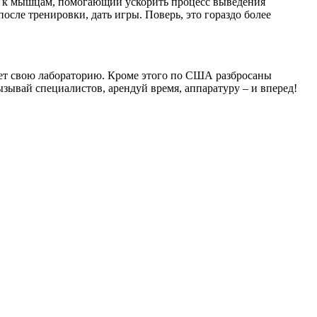
ви к мышцам, помогающий ускорить процесс выведения
осле тренировки, дать игры. Поверь, это гораздо более
меет свою лабораторию. Кроме этого по США разбросаны
ызывай специалистов, арендуй время, аппаратуру – и вперед!