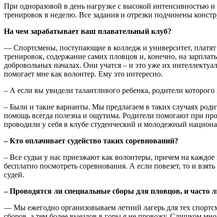
При одноразовой в день нагрузке с высокой интенсивностью и 
тренировок в неделю. Все задания и отрезки подчинены конст
На чем зарабатывает ваш плавательный клуб?
— Спортсмены, поступающие в колледж и университет, платят бо
тренировок, содержание самих пловцов и, конечно, на зарплат
добровольных началах. Они учатся – и это уже их интеллектуа
помогает мне как волонтер. Ему это интересно.
– А если вы увидели талантливого ребенка, родители которого 
– Были и такие варианты. Мы предлагаем в таких случаях родит
помощь всегда полезна и ощутима. Родители помогают при пров
проводили у себя в клубе студенческий и молодежный национа
– Кто оплачивает судейство таких соревнований?
– Все судьи у нас приезжают как волонтеры, причем на каждое
бесплатно посмотреть соревнования. А если повезет, то и вз
судей.
– Проводятся ли специальные сборы для пловцов, и часто л
— Мы ежегодно организовываем летний лагерь для тех спортсм
сборов, а тем более выездов в горы я не провожу. Слишком мно