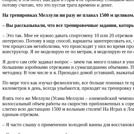
потому считаю, что это пустая трата времени и денег.
На тренировках Меллули ни разу не плавал 1500 м целиком
– Вы рассказывали, что все тренировочные задания, котор
– Это так. Мне не нужно давать спортсмену 10 или 20 отрезков
интересно. Потому я ищу способ, варианты заинтересовать их,
тем процессам метаболизма, что происходят у них во время п
конструктор. Я не моделирую ее по метрам, я моделирую ее по
Я долго сам себе задавал вопрос – зачем так много плавал в ун
большими аэробными отрезками и сумасшедшими объемами. Пол
методику. В том числе и я. Приходил домой уставший, выжатый 
По мере того как изучал физиологию, все больше понимал те п
километров в день, всегда улыбаются, приходят на тренировку 
Взять того же Меллули (Усама Меллули – олимпийский чемпио
колоссальный объем работы на скоростях приближенных к сорев
слитно всю дистанцию 1500 м вольным стилем! На Играх в Лон
единым отрезком.
– Я часто слышу о применении холодной ванны для восстанов