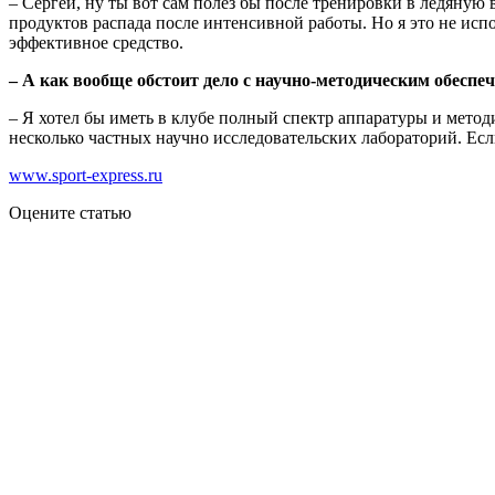
– Сергей, ну ты вот сам полез бы после тренировки в ледян
продуктов распада после интенсивной работы. Но я это не исп
эффективное средство.
– А как вообще обстоит дело с научно-методическим обеспе
– Я хотел бы иметь в клубе полный спектр аппаратуры и мето
несколько частных научно исследовательских лабораторий. Если
www.sport-express.ru
Оцените статью