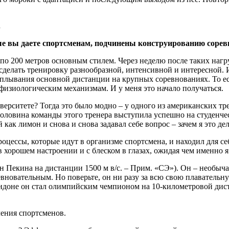
.
ые вы даете спортсменам, подчинены конструированию сорев
 по 200 метров основным стилем. Через неделю после таких нагр
 сделать тренировку разнообразной, интенсивной и интересной.
роплывания основной дистанции на крупных соревнованиях. То е
 физиологическим механизмам. И у меня это начало получаться.
иверситете? Тогда это было модно – у одного из американских тр
овина команды этого тренера выступила успешно на студенческ
как лимон и снова и снова задавал себе вопрос – зачем я это де
роцессы, которые идут в организме спортсмена, и находил для с
в хорошем настроении и с блеском в глазах, ожидая чем именно я
н Пекина на дистанции 1500 м в/с. – Прим. «СЭ»). Он – необы
новательным. Но поверьте, он ни разу за всю свою плавательную
доне он стал олимпийским чемпионом на 10-километровой диста
ления спортсменов.