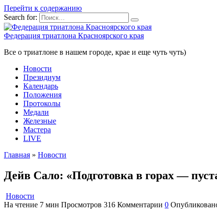
Перейти к содержанию
Search for:
Федерация триатлона Красноярского края
Все о триатлоне в нашем городе, крае и еще чуть чуть)
Новости
Президиум
Календарь
Положения
Протоколы
Медали
Железные
Мастера
LIVE
Главная
»
Новости
Дейв Сало: «Подготовка в горах — пуст
Новости
На чтение
7 мин
Просмотров
316
Комментарии
0
Опубликован