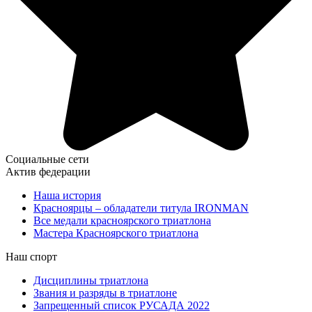
Социальные сети
Актив федерации
Наша история
Красноярцы – обладатели титула IRONMAN
Все медали красноярского триатлона
Мастера Красноярского триатлона
Наш спорт
Дисциплины триатлона
Звания и разряды в триатлоне
Запрещенный список РУСАДА 2022