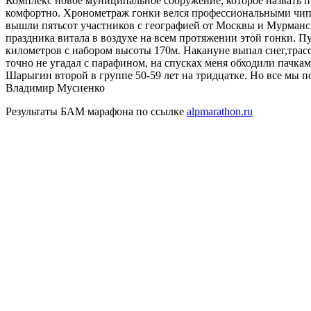
Комплекс новое муниципальное сооружение, которое назвать пр
комфортно. Хронометраж гонки велся профессиональными чипам
вышли пятьсот участников с географией от Москвы и Мурманска
праздника витала в воздухе на всем протяжении этой гонки. П
километров с набором высоты 170м. Накануне выпал снег,трас
точно не угадал с парафином, на спусках меня обходили пачка
Шарыгин второй в группе 50-59 лет на тридцатке. Но все мы п
Владимир Мусиенко
Результаты БАМ марафона по ссылке
alpmarathon.ru