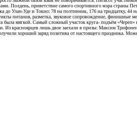
осто лыжной базой язык не поворачивается. Пятьсот участников
и. Полдень, приветствие самого спортивного мэра страны Петр
 до Улан-Уде и Токио: 78 на полтинник, 176 на тридцатку, 44 н
ункты питания, разметка, звуковое сопровождение, финишные ме
са была мягкой. Самый сложный участок круга- подъём «Череп»
ми. Из красноярцев лишь двое заехали в призы: Максим Трифоне
олучили хороший заряд позитива от настоящего праздника. Может