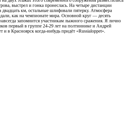
 на двух этажах этого современного сооружения разместились
ова, выстрел и гонка пронеслась. На четыре дистанции
а двадцать км, остальные шлифовали пятерку. Атмосфера
дали, как на чемпионате мира. Основной круг — десять
 навсегда запомнится участникам лыжного сражения. Я лично
нков первый в группе 24-29 лет на полтиннике и Андрей
 и в Красноярск когда-нибудь придёт «Russialoppet».