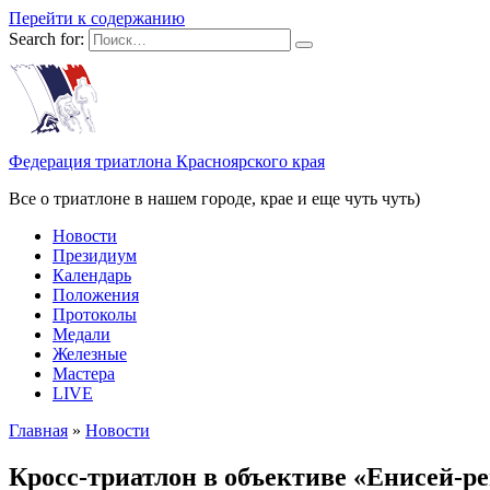
Перейти к содержанию
Search for:
Федерация триатлона Красноярского края
Все о триатлоне в нашем городе, крае и еще чуть чуть)
Новости
Президиум
Календарь
Положения
Протоколы
Медали
Железные
Мастера
LIVE
Главная
»
Новости
Кросс-триатлон в объективе «Енисей-р