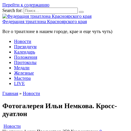
Перейти к содержанию
Search for:
Федерация триатлона Красноярского края
Все о триатлоне в нашем городе, крае и еще чуть чуть)
Новости
Президиум
Календарь
Положения
Протоколы
Медали
Железные
Мастера
LIVE
Главная
»
Новости
Фотогалерея Ильи Немкова. Кросс-
дуатлон
Новости