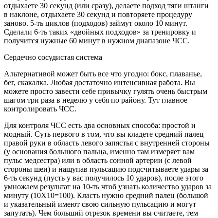
отдыхаете 30 секунд (или сразу), делаете подход тяги штанги
в наклоне, отдыхаете 30 секунд и повторяете процедуру
заново. 5-ть циклов (подходов) займут около 10 минут.
Сделали 6-ть таких «двойных подходов» за тренировку и
получится нужные 60 минут в нужном диапазоне ЧСС.
Сердечно сосудистая система
Альтернативой может быть все что угодно: бокс, плаванье,
бег, скакалка. Любая достаточно интенсивная работа. Вы
можете просто завести себе привычку гулять очень быстрым
шагом три раза в неделю у себя по району. Тут главное
контролировать ЧСС.
Для контроля ЧСС есть два основных способа: простой и
модный. Суть первого в том, что вы кладете средний палец
правой руки в область левого запястья с внутренней стороны
(у основания большого пальца, именно там измеряет вам
пульс медсестра) или в область сонной артерии (с левой
стороны шеи) и нащупав пульсацию подсчитываете удары за
6-ть секунд (пусть у вас получилось 10 ударов), после этого
умножаем результат на 10-ть чтоб узнать количество ударов за
минуту (10Х10=100). Класть нужно средний палец (большой
и указательный имеют свою сильную пульсацию и могут
запутать). Чем больший отрезок времени вы считаете, тем