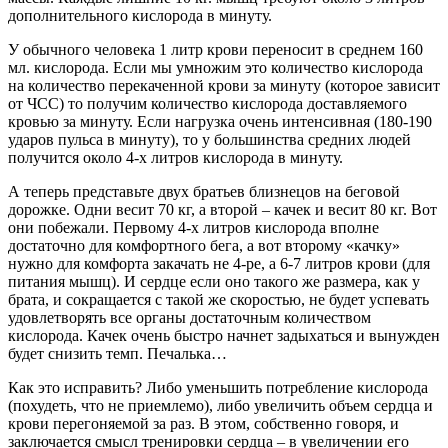
дополнительного кислорода в минуту.
У обычного человека 1 литр крови переносит в среднем 160
мл. кислорода. Если мы умножим это количество кислорода
на количество перекаченной крови за минуту (которое зависит
от ЧСС) то получим количество кислорода доставляемого
кровью за минуту. Если нагрузка очень интенсивная (180-190
ударов пульса в минуту), то у большинства средних людей
получится около 4-х литров кислорода в минуту.
А теперь представьте двух братьев близнецов на беговой
дорожке. Одни весит 70 кг, а второй – качек и весит 80 кг. Вот
они побежали. Первому 4-х литров кислорода вполне
достаточно для комфортного бега, а вот второму «качку»
нужно для комфорта закачать не 4-ре, а 6-7 литров крови (для
питания мышц). И сердце если оно такого же размера, как у
брата, и сокращается с такой же скоростью, не будет успевать
удовлетворять все органы достаточным количеством
кислорода. Качек очень быстро начнет задыхаться и вынужден
будет снизить темп. Печалька…
Как это исправить? Либо уменьшить потребление кислорода
(похудеть, что не приемлемо), либо увеличить объем сердца и
крови перегоняемой за раз. В этом, собственно говоря, и
заключается смысл тренировки сердца – в увеличении его