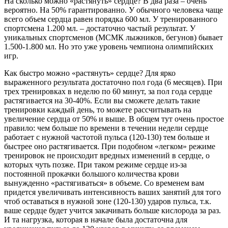
На сколько можно «растянуть» сердце? В два раза – очень
вероятно. На 50% гарантированно. У обычного человека чаще
всего объем сердца равен порядка 600 мл. У тренированного
спортсмена 1.200 мл. – достаточно частый результат. У
уникальных спортсменов (МСМК лыжников, бегунов) бывает
1.500-1.800 мл. Но это уже уровень чемпиона олимпийских
игр.
Как быстро можно «растянуть» сердце? Для ярко
выраженного результата достаточно пол года (6 месяцев). При
трех тренировках в неделю по 60 минут, за пол года сердце
растягивается на 30-40%. Если вы сможете делать такие
тренировки каждый день, то можете рассчитывать на
увеличение сердца от 50% и выше. В общем тут очень простое
правило: чем больше по времени в течении недели сердце
работает с нужной частотой пульса (120-130) тем больше и
быстрее оно растягивается. При подобном «легком» режиме
тренировок не происходит вредных изменений в сердце, о
которых чуть позже. При таком режиме сердце из-за
постоянной прокачки большого количества крови
вынужденно «растягиваться» в объеме. Со временем вам
придется увеличивать интенсивность ваших занятий для того
чтоб оставаться в нужной зоне (120-130) ударов пульса, т.к.
ваше сердце будет учится закачивать больше кислорода за раз.
И та нагрузка, которая в начале была достаточна для