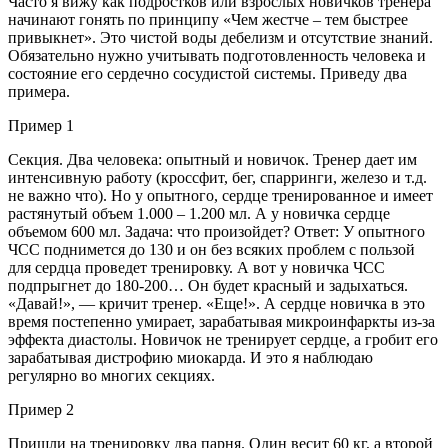
Часто я вижу как подростков или взрослых новичков тренера
начинают гонять по принципу «Чем жестче – тем быстрее
привыкнет». Это чистой воды дебелизм и отсутствие знаний.
Обязательно нужно учитывать подготовленность человека и
состояние его сердечно сосудистой системы. Приведу два
примера.
Пример 1
Секция. Два человека: опытный и новичок. Тренер дает им
интенсивную работу (кроссфит, бег, спарринги, железо и т.д.
не важно что). Но у опытного, сердце тренированное и имеет
растянутый объем 1.000 – 1.200 мл. А у новичка сердце
объемом 600 мл. Задача: что произойдет? Ответ: У опытного
ЧСС поднимется до 130 и он без всяких проблем с пользой
для сердца проведет тренировку. А вот у новичка ЧСС
подпрыгнет до 180-200… Он будет красный и задыхаться.
«Давай!», — кричит тренер. «Еще!». А сердце новичка в это
время постепенно умирает, зарабатывая микроинфаркты из-за
эффекта диастолы. Новичок не тренирует сердце, а гробит его
зарабатывая дистрофию миокарда. И это я наблюдаю
регулярно во многих секциях.
Пример 2
Пришли на тренировку два парня. Один весит 60 кг, а второй