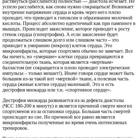
растянуться (расслабится) полностью — диастола исчезает. Не
успело расслабится, как снова нужно сокращаться! Возникает
внутренне напряжение сердца и кровь через него плохо
проходит, что приводит к гипоксии и образовании молочной
кислоты. Процесс абсолютно идентичный как при пампинге в
мышцах. Происходит закисление, которое приводит к росту
стенок сердца (гипертрофия). А если закисление будет
продолжаться слишком долго или слишком часто – это
приводит к умиранию (некрозу) клеток сердца. Это
микроинфаркты, которые спортсмен обычно не замечает. Все
бы ничего, но «умершие» клетки сердца превращаются в
соединительную ткань, которая является «мертвым»
балластом (не сокращается и плохо проводит электрические
импульсы – только мешает!). Иначе говоря сердце может быть
большим из-за такой вот «мертвой» ткани, а полезная часть
сердца (живые клетки сердца) маленькой. Это и есть
дистрофия миокарда или т.н. «спортивное сердце».
Дистрофия миокарда развивается из-за дефекта диастолы
(ЧСС 180-200 в минуту) и является причиной смерти многих
спортсменов из-за остановки сердца. Большая часть смертей
происходит во сне. Но причиной все равно являются
микроинфаркты полученные во время очень интенсивных
тренировок.