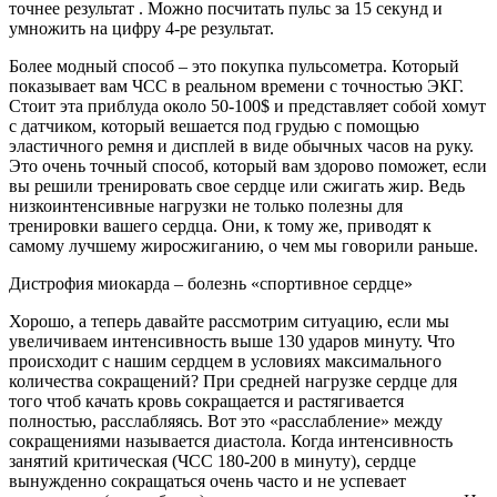
точнее результат . Можно посчитать пульс за 15 секунд и
умножить на цифру 4-ре результат.
Более модный способ – это покупка пульсометра. Который
показывает вам ЧСС в реальном времени с точностью ЭКГ.
Стоит эта приблуда около 50-100$ и представляет собой хомут
с датчиком, который вешается под грудью с помощью
эластичного ремня и дисплей в виде обычных часов на руку.
Это очень точный способ, который вам здорово поможет, если
вы решили тренировать свое сердце или сжигать жир. Ведь
низкоинтенсивные нагрузки не только полезны для
тренировки вашего сердца. Они, к тому же, приводят к
самому лучшему жиросжиганию, о чем мы говорили раньше.
Дистрофия миокарда – болезнь «спортивное сердце»
Хорошо, а теперь давайте рассмотрим ситуацию, если мы
увеличиваем интенсивность выше 130 ударов минуту. Что
происходит с нашим сердцем в условиях максимального
количества сокращений? При средней нагрузке сердце для
того чтоб качать кровь сокращается и растягивается
полностью, расслабляясь. Вот это «расслабление» между
сокращениями называется диастола. Когда интенсивность
занятий критическая (ЧСС 180-200 в минуту), сердце
вынужденно сокращаться очень часто и не успевает