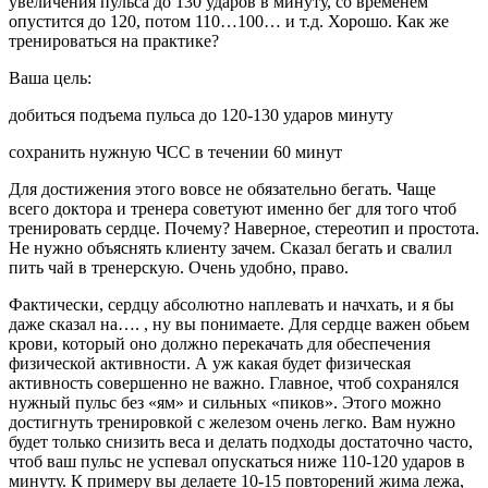
увеличения пульса до 130 ударов в минуту, со временем
опустится до 120, потом 110…100… и т.д. Хорошо. Как же
тренироваться на практике?
Ваша цель:
добиться подъема пульса до 120-130 ударов минуту
сохранить нужную ЧСС в течении 60 минут
Для достижения этого вовсе не обязательно бегать. Чаще
всего доктора и тренера советуют именно бег для того чтоб
тренировать сердце. Почему? Наверное, стереотип и простота.
Не нужно объяснять клиенту зачем. Сказал бегать и свалил
пить чай в тренерскую. Очень удобно, право.
Фактически, сердцу абсолютно наплевать и начхать, и я бы
даже сказал на…. , ну вы понимаете. Для сердце важен обьем
крови, который оно должно перекачать для обеспечения
физической активности. А уж какая будет физическая
активность совершенно не важно. Главное, чтоб сохранялся
нужный пульс без «ям» и сильных «пиков». Этого можно
достигнуть тренировкой с железом очень легко. Вам нужно
будет только снизить веса и делать подходы достаточно часто,
чтоб ваш пульс не успевал опускаться ниже 110-120 ударов в
минуту. К примеру вы делаете 10-15 повторений жима лежа,