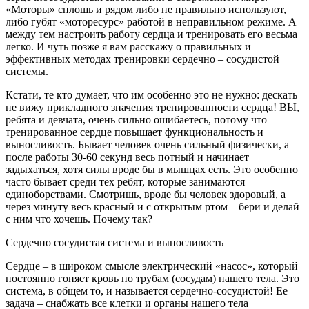
«Моторы» сплошь и рядом либо не правильно используют,
либо губят «моторесурс» работой в неправильном режиме. А
между тем настроить работу сердца и тренировать его весьма
легко. И чуть позже я вам расскажу о правильных и
эффективных методах тренировки сердечно – сосудистой
системы.
Кстати, те кто думает, что им особенно это не нужно: дескать
не вижу прикладного значения тренированности сердца! ВЫ,
ребята и девчата, очень сильно ошибаетесь, потому что
тренированное сердце повышает функциональность и
выносливость. Бывает человек очень сильный физически, а
после работы 30-60 секунд весь потный и начинает
задыхаться, хотя силы вроде бы в мышцах есть. Это особенно
часто бывает среди тех ребят, которые занимаются
единоборствами. Смотришь, вроде бы человек здоровый, а
через минуту весь красный и с открытым ртом – бери и делай
с ним что хочешь. Почему так?
Сердечно сосудистая система и выносливость
Сердце – в широком смысле электрический «насос», который
постоянно гоняет кровь по трубам (сосудам) нашего тела. Это
система, в общем то, и называется сердечно-сосудистой! Ее
задача – снабжать все клетки и органы нашего тела