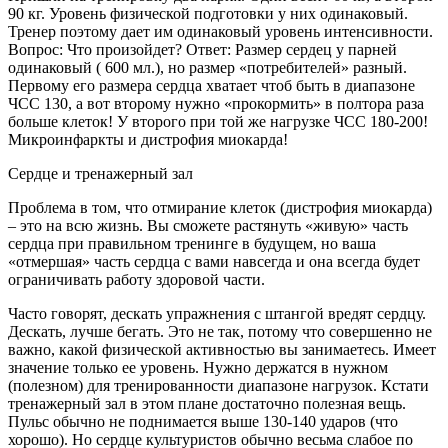
90 кг. Уровень физической подготовки у них одинаковый.
Тренер поэтому дает им одинаковый уровень интенсивности.
Вопрос: Что произойдет? Ответ: Размер сердец у парней
одинаковый ( 600 мл.), но размер «потребителей» разный.
Первому его размера сердца хватает чтоб быть в диапазоне
ЧСС 130, а вот второму нужно «прокормить» в полтора раза
больше клеток! У второго при той же нагрузке ЧСС 180-200!
Микроинфаркты и дистрофия миокарда!
Сердце и тренажерный зал
Проблема в том, что отмирание клеток (дистрофия миокарда)
– это на всю жизнь. Вы сможете растянуть «живую» часть
сердца при правильном тренинге в будущем, но ваша
«отмершая» часть сердца с вами навсегда и она всегда будет
ограничивать работу здоровой части.
Часто говорят, дескать упражнения с штангой вредят сердцу.
Дескать, лучше бегать. Это не так, потому что совершенно не
важно, какой физической активностью вы занимаетесь. Имеет
значение только ее уровень. Нужно держатся в нужном
(полезном) для тренированности диапазоне нагрузок. Кстати
тренажерный зал в этом плане достаточно полезная вещь.
Пульс обычно не поднимается выше 130-140 ударов (что
хорошо). Но сердце культуристов обычно весьма слабое по