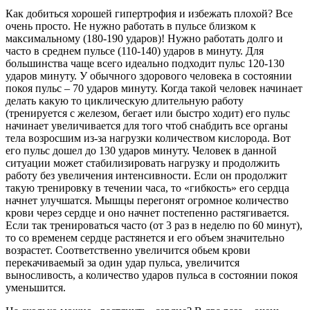
Как добиться хорошей гипертрофия и избежать плохой? Все
очень просто. Не нужно работать в пульсе близком к
максимальному (180-190 ударов)! Нужно работать долго и
часто в среднем пульсе (110-140) ударов в минуту. Для
большинства чаще всего идеально подходит пульс 120-130
ударов минуту. У обычного здорового человека в состоянии
покоя пульс – 70 ударов минуту. Когда такой человек начинает
делать какую то циклическую длительную работу
(тренируется с железом, бегает или быстро ходит) его пульс
начинает увеличивается для того чтоб снабдить все органы
тела возросшим из-за нагрузки количеством кислорода. Вот
его пульс дошел до 130 ударов минуту. Человек в данной
ситуации может стабилизировать нагрузку и продолжить
работу без увеличения интенсивности. Если он продолжит
такую тренировку в течении часа, то «гибкость» его сердца
начнет улучшатся. Мышцы перегонят огромное количество
крови через сердце и оно начнет постепенно растягивается.
Если так тренироваться часто (от 3 раз в неделю по 60 минут),
то со временем сердце растянется и его объем значительно
возрастет. Соответственно увеличится обьем крови
перекачиваемый за один удар пульса, увеличится
выносливость, а количество ударов пульса в состоянии покоя
уменьшится.