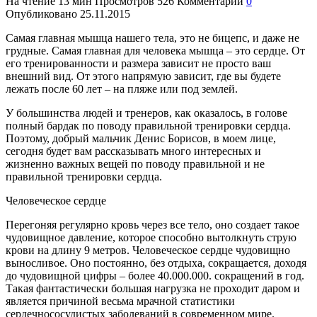
На чтение
13 мин
Просмотров
526
Комментарии
0
Опубликовано
25.11.2015
Самая главная мышца нашего тела, это не бицепс, и даже не
грудные.
Самая главная для человека мышца – это сердце. От
его тренированности и размера зависит не просто ваш
внешний вид. От этого напрямую зависит, где вы будете
лежать после 60 лет – на пляже или под землей.
У большинства людей и тренеров, как оказалось, в голове
полный бардак по поводу правильной тренировки сердца.
Поэтому, добрый мальчик Денис Борисов, в моем лице,
сегодня будет вам рассказывать много интересных и
жизненно важных вещей по поводу правильной и не
правильной тренировки сердца.
Человеческое сердце
Перегоняя регулярно кровь через все тело, оно создает такое
чудовищное давление, которое способно вытолкнуть струю
крови на длину 9 метров. Человеческое сердце чудовищно
выносливое. Оно постоянно, без отдыха, сокращается, доходя
до чудовищной цифры – более 40.000.000. сокращений в год.
Такая фантастически большая нагрузка не проходит даром и
является причиной весьма мрачной статистики
сердечнососудистых заболеваний в современном мире.