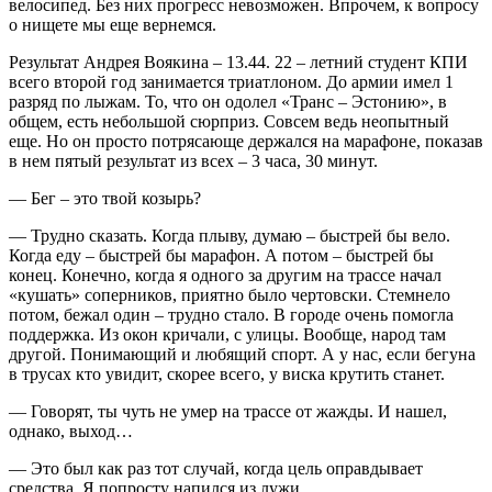
велосипед. Без них прогресс невозможен. Впрочем, к вопросу
о нищете мы еще вернемся.
Результат Андрея Воякина – 13.44. 22 – летний студент КПИ
всего второй год занимается триатлоном. До армии имел 1
разряд по лыжам. То, что он одолел «Транс – Эстонию», в
общем, есть небольшой сюрприз. Совсем ведь неопытный
еще. Но он просто потрясающе держался на марафоне, показав
в нем пятый результат из всех – 3 часа, 30 минут.
— Бег – это твой козырь?
— Трудно сказать. Когда плыву, думаю – быстрей бы вело.
Когда еду – быстрей бы марафон. А потом – быстрей бы
конец. Конечно, когда я одного за другим на трассе начал
«кушать» соперников, приятно было чертовски. Стемнело
потом, бежал один – трудно стало. В городе очень помогла
поддержка. Из окон кричали, с улицы. Вообще, народ там
другой. Понимающий и любящий спорт. А у нас, если бегуна
в трусах кто увидит, скорее всего, у виска крутить станет.
— Говорят, ты чуть не умер на трассе от жажды. И нашел,
однако, выход…
— Это был как раз тот случай, когда цель оправдывает
средства. Я попросту напился из лужи.