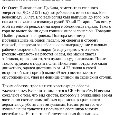
От Олега Николаевича Цыбина, заместителя главного
энергетика ДОЗ-2 (51 год) потребовалась иная сметка. Его
велосипеду 30 лет. Его велисопид был выпущен до того, как
сказал «поехали» и взмахнул рукой Юрий Гагарин. Так вот, у
этой музейной редкости на дороге обломилась педаль. Такого
горя не вынес бы ни один гонщик мира и сошел бы. Товарищ
Цыбин унывать не привык. Полтора километра
протащившись на одной педали, он свернул в сторону
гаражей, выпросил за небольшое вознаграждение у пьяных
рабочих сварочный аппарат (а еще уверяют, что только
русские «киряют» на работе!) и сам, без маски хватая
зайчиков, приварил то, что нужно и куда следовало. После
такого трудового подвига Олег Николаевич отдал все силы
движению, одолел дистанцию за 14.23, занял в своей
возрастной категории (свыше 49 лет ) шестое место и,
опустошенный, упал на финише спиной на судейский столик.
Таким образом, трое из пяти красноярцев обрели
«железность». Все они занимаются в СК «Енисей». И весьма
сожалеют о том, что вид спорта, которому в ближайшее время
явственно светит олимпийская прописка, в крае нашем
держится сугубо за счет энтузиазма. Несмотря на то, что
лучшие наши триатлеты посильнее сборников многих
республик… На то, что действует краевая федерация…