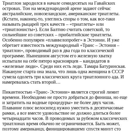
Триатлон зародился в начале семидесятых на Гавайских
островах. Тон на международной арене задают сейчас
австралийские, новозеландские, американские триатлеты.
(Кстати, наконец-то, улеглись споры о том, как все-таки
называть рыцарей трех качеств – «триатлеты» или
«триатлонисты»). Если Балтию считать советской, то
сильнейшие из советских – прибалтийские триатлеты.
Особенно популярен «плаввелопробег» в Эстонии. И уже
обретает известность международный «Транс – Эстония –
триатлон», проводимый раз в два года по классической
программе. Нынешним августом его железную хватку
испытали на себе пятеро красноярцев – кандидатов в
«железные люди». Среди них есть леди. Тамара Батуринская.
Накануне старта она знала, что лишь одна женщина в СССР
сумела одолеть три классических круга триатлонного ада. И
намеревалась стать второй…
Пикантностью «Транс- Эстонии» является строгий лимит
времени. Необходимо не просто добраться до финиша, но еще
и затратить на водные процедуры» не более двух часов.
Плавание плюс велосипед нужно уместить в десятичасовые
рамки, а все вместе удовольствие не должно длиться более
четырнадцати часов. В проводимых за рубежом классических
триатлонах время обычно не ограничивается. Быть может,
поэтому американцу, финишировавшему спустя минут сто