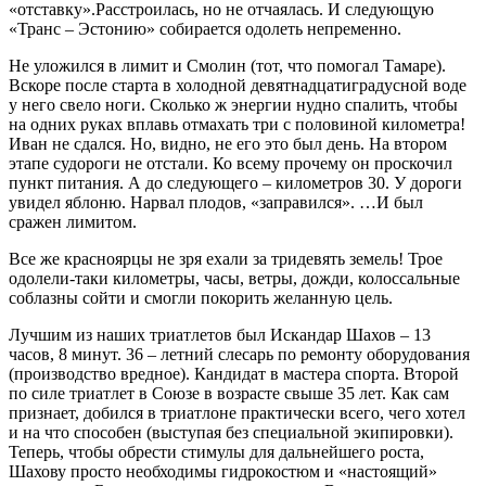
«отставку».Расстроилась, но не отчаялась. И следующую
«Транс – Эстонию» собирается одолеть непременно.
Не уложился в лимит и Смолин (тот, что помогал Тамаре).
Вскоре после старта в холодной девятнадцатиградусной воде
у него свело ноги. Сколько ж энергии нудно спалить, чтобы
на одних руках вплавь отмахать три с половиной километра!
Иван не сдался. Но, видно, не его это был день. На втором
этапе судороги не отстали. Ко всему прочему он проскочил
пункт питания. А до следующего – километров 30. У дороги
увидел яблоню. Нарвал плодов, «заправился». …И был
сражен лимитом.
Все же красноярцы не зря ехали за тридевять земель! Трое
одолели-таки километры, часы, ветры, дожди, колоссальные
соблазны сойти и смогли покорить желанную цель.
Лучшим из наших триатлетов был Искандар Шахов – 13
часов, 8 минут. 36 – летний слесарь по ремонту оборудования
(производство вредное). Кандидат в мастера спорта. Второй
по силе триатлет в Союзе в возрасте свыше 35 лет. Как сам
признает, добился в триатлоне практически всего, чего хотел
и на что способен (выступая без специальной экипировки).
Теперь, чтобы обрести стимулы для дальнейшего роста,
Шахову просто необходимы гидрокостюм и «настоящий»