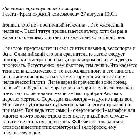
Листаем страницы нашей истории.
Газета «Красноярский комсомолец» 27 августа 1991г.
Ironman. Это не «ироничный мужчина». Это «железный
человек». Такой титул присваивается атлету, хотя бы раз в
жизни одолевшему дистанцию классического триатлона.
Триатлон представляет из себя синтез плавания, велоспорта и
бега. Олимпийский его вид сравнительно легок: следует
полтора километра проплыть, сорок «проколесить» и десять
пробежать. Естественно, чем быстрее, тем лучше. Что касается
триатлона классического, то непосвященному в его таинства
испытание сие показаться может форменным истязанием
человеческой плоти. Легендарный греческий воин-гонец,
первый «победитель» марафона в истории человечества, как
известно, по окончании «забега» был прибран Аидом в
царство мертвых. Сорок два километра – и дух из парня вон.
Нет, таких субтильных субъектов классический триатлон не
приемлет. Там ведь этот самый «смертоносный» марафон для
многих что-то вроде отдохновения, ну в крайнем случае –
занятие не столь пугающее, как 3800 метров плавания и
стовосьмидесятипятикилометровый велобросок, ему
предшествующие.