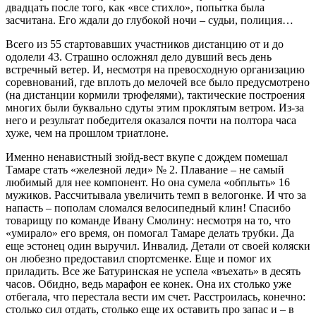
двадцать после того, как «все стихло», попытка была
засчитана. Его ждали до глубокой ночи – судьи, полиция…
Всего из 55 стартовавших участников дистанцию от и до
одолели 43. Страшно осложнял дело дувший весь день
встречный ветер. И, несмотря на превосходную организацию
соревнований, где вплоть до мелочей все было предусмотрено
(на дистанции кормили трюфелями), тактические построения
многих были буквально сдуты этим проклятым ветром. Из-за
него и результат победителя оказался почти на полтора часа
хуже, чем на прошлом триатлоне.
Именно ненавистный зюйд-вест вкупе с дождем помешал
Тамаре стать «железной леди» № 2. Плавание – не самый
любимый для нее компонент. Но она сумела «обплыть» 16
мужиков. Рассчитывала увеличить темп в велогонке. И что за
напасть – пополам сломался велосипедный клин! Спасибо
товарищу по команде Ивану Смолину: несмотря на то, что
«умирало» его время, он помогал Тамаре делать трубки. Да
еще эстонец один выручил. Инвалид. Детали от своей коляски
он любезно предоставил спортсменке. Еще и помог их
приладить. Все же Батуринская не успела «въехать» в десять
часов. Обидно, ведь марафон ее конек. Она их столько уже
отбегала, что перестала вести им счет. Расстроилась, конечно:
столько сил отдать, столько еще их оставить про запас и – в