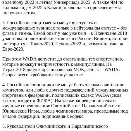
волейболу-2022 и летняя Универсиада-2023. А также ЧМ по
водным видам-2025 в Казани, право на его проведение мы
получили летом.
3. Российские спортсмены смогут выступать на
международных турнирах только в нейтральном статусе – без
флага и гимна. Такой опыт у нас уже был – в Пхенчхане-2018
участвовали олимпийские атлеты из России. Видимо, история
повторится в Токио-2020, Пекине-2022 и, возможно, уже на
Евро-2020.
При этом WADA допустит до старта лишь тех спортсменов,
которые докажут непричастность к манипуляциям. На
Играх-2018 допуск организовывал МОК, сейчас – WADA.
Скорее всего, требования станут жестче.
4. Российские чиновники не могут быть членам советов или
комитетов, или любых других подразделений международных
спортивных федераций, подписавших кодекс WADA (сюда,
кстати, входит и ФИФА). Им также запрещено посещать
крупные соревнования: Олимпийские, Паралимпийские и
Юношеские Игры, любые чемпионаты мира, проводимые под
эгидой федераций, подписавших кодекс.
5. Руководители Олимпийского и Паралимпийского