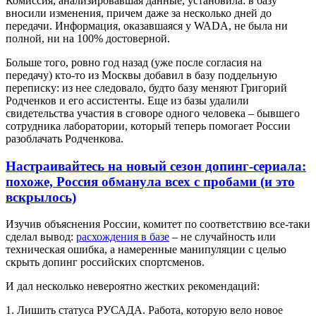
Комиссия, анализировавшая данные, установила: в базу
вносили изменения, причем даже за несколько дней до
передачи. Информация, оказавшаяся у WADA, не была ни
полной, ни на 100% достоверной.
Больше того, ровно год назад (уже после согласия на
передачу) кто-то из Москвы добавил в базу поддельную
переписку: из нее следовало, будто базу меняют Григорий
Родченков и его ассистенты. Еще из базы удалили
свидетельства участия в сговоре одного человека – бывшего
сотрудника лаборатории, который теперь помогает России
разоблачать Родченкова.
Настраивайтесь на новый сезон допинг-сериала:
похоже, Россия обманула всех с пробами (и это
вскрылось)
Изучив объяснения России, комитет по соответствию все-таки
сделал вывод:
расхождения в базе
– не случайность или
техническая ошибка, а намеренные манипуляции с целью
скрыть допинг российских спортсменов.
И дал несколько невероятно жестких рекомендаций:
1. Лишить статуса РУСАДА. Работа, которую вело новое