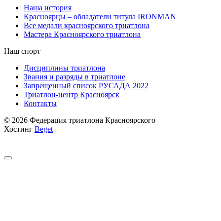
Наша история
Красноярцы – обладатели титула IRONMAN
Все медали красноярского триатлона
Мастера Красноярского триатлона
Наш спорт
Дисциплины триатлона
Звания и разряды в триатлоне
Запрещенный список РУСАДА 2022
Триатлон-центр Красноярск
Контакты
© 2026 Федерация триатлона Красноярского
Хостинг
Beget