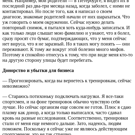
меня. Например, мои родители — в Петербурге, я видел их в
последний раз два-три месяца назад, когда заболел, с ними не
контактировал. Но после того, как я написал о своем
диагнозе, знакомые родителей начали от них шарахаться. Что
уж говорить о моем окружении. Сейчас нужно делать
повторный снимок, я пытался хоть куда-нибудь записаться. И
как только люди слышат мою фамилию и узнают, что я болел,
сразу просят сто бумаг, подтверждающих, что у меня сейчас
нет вируса, что я не заразный. Но я таких могу понять — они
переживают. К тому же вокруг этой болезни много мифов.
Поэтому я спокойно отнесусь к тому, что при виде меня кто-то
на другую сторону улицы будет перебегать.
Донорство и убытки для бизнеса
— Прогнозировать, когда вы вернетесь к тренировкам, сейчас
невозможно?
— Стараюсь потихоньку подключать нагрузки. Я все-таки
спортсмен, и на фоне тренировок обычно чувствую себя
лучше. Но сейчас организм еще совсем не готов. Плюс я сдаю
плазму как донор, а когда только выписался, часто сдавал
кровь на разные исследования. Соответственно, тренировки
стали от меня еще немного дальше. Зато, надеюсь, людям
поможем. Поскольку я сейчас уже не являюсь действующим
спортсменом, это не так страшно.