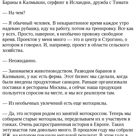
Бараны в Калмыкии, серфинг в Исландии, дружба с Тимати
— На чем?
— Я обычный человек. В некарантинное время каждое утро
надеваю рубашку, иду на работу, потом на тренировку. Все как
у всех. Просто, наверное, я необычно провожу свободное
время. Проектов у меня много — это и центр в Строгино, о
котором я говорил. И, например, проект в области сельского
хозяйства.
— Неожиданно.
— Занимаемся животноводством. Разводим баранов в
Калмыкии, у нас есть ферма. Этот бизнес мы сделали, когда
были введены продуктовые санкции. Раньше организовали
поставки в рестораны Москвы, а сейчас наша продукция
пользуется спросом на месте, и мы все реализуем там.
— Из необычных увлечений есть еще мотоциклы.
— Да, это история родом из занятий мотокроссом. Теперь мы
собираем старые мотоциклы, переделываем их и участвуем в
гонках. Очень распространенная история в Европе. Таких
энтузиастов там довольно много. В прошлом году мы собрали
ИЖ, на котором показали неплохой результат. В этом году в