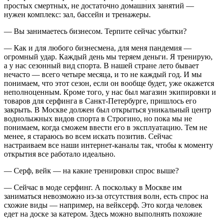
простых смертных, не достаточно домашних занятий —
нужен комплекс: зал, бассейн и тренажеры.
— Вы занимаетесь бизнесом. Терпите сейчас убытки?
— Как и для любого бизнесмена, для меня пандемия —
огромный удар. Каждый день мы теряем деньги. Я тренирую,
а у нас сезонный вид спорта. В нашей стране лето бывает
нечасто — всего четыре месяца, и то не каждый год. И мы
понимаем, что этот сезон, если он вообще будет, уже окажется
неполноценным. Кроме того, у нас был магазин экипировки и
товаров для серфинга в Санкт-Петербурге, пришлось его
закрыть. В Москве должен был открыться уникальный центр
воднолыжных видов спорта в Строгино, но пока мы не
понимаем, когда сможем ввести его в эксплуатацию. Тем не
менее, я стараюсь во всем искать позитив. Сейчас
настраиваем все наши интернет-каналы так, чтобы к моменту
открытия все работало идеально.
— Серф, вейк — на какие тренировки спрос выше?
— Сейчас в моде серфинг. А поскольку в Москве им
заниматься невозможно из-за отсутствия волн, есть спрос на
схожие виды — например, на вейксерф. Это когда человек
едет на доске за катером. Здесь можно выполнять похожие