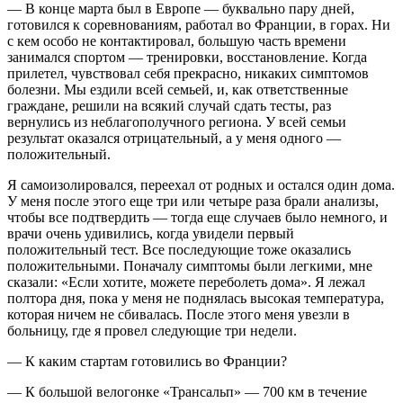
— В конце марта был в Европе — буквально пару дней,
готовился к соревнованиям, работал во Франции, в горах. Ни
с кем особо не контактировал, большую часть времени
занимался спортом — тренировки, восстановление. Когда
прилетел, чувствовал себя прекрасно, никаких симптомов
болезни. Мы ездили всей семьей, и, как ответственные
граждане, решили на всякий случай сдать тесты, раз
вернулись из неблагополучного региона. У всей семьи
результат оказался отрицательный, а у меня одного —
положительный.
Я самоизолировался, переехал от родных и остался один дома.
У меня после этого еще три или четыре раза брали анализы,
чтобы все подтвердить — тогда еще случаев было немного, и
врачи очень удивились, когда увидели первый
положительный тест. Все последующие тоже оказались
положительными. Поначалу симптомы были легкими, мне
сказали: «Если хотите, можете переболеть дома». Я лежал
полтора дня, пока у меня не поднялась высокая температура,
которая ничем не сбивалась. После этого меня увезли в
больницу, где я провел следующие три недели.
— К каким стартам готовились во Франции?
— К большой велогонке «Трансальп» — 700 км в течение