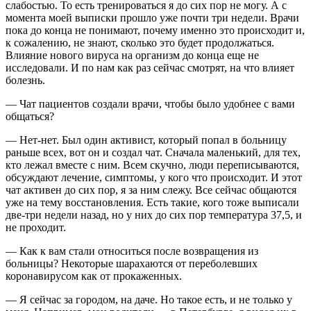
слабостью. То есть тренироваться я до сих пор не могу. А с
момента моей выписки прошло уже почти три недели. Врачи
пока до конца не понимают, почему именно это происходит и,
к сожалению, не знают, сколько это будет продолжаться.
Влияние нового вируса на организм до конца еще не
исследовали. И по нам как раз сейчас смотрят, на что влияет
болезнь.
— Чат пациентов создали врачи, чтобы было удобнее с вами
общаться?
— Нет-нет. Был один активист, который попал в больницу
раньше всех, вот он и создал чат. Сначала маленький, для тех,
кто лежал вместе с ним. Всем скучно, люди переписываются,
обсуждают лечение, симптомы, у кого что происходит. И этот
чат активен до сих пор, я за ним слежу. Все сейчас общаются
уже на тему восстановления. Есть такие, кого тоже выписали
две-три недели назад, но у них до сих пор температура 37,5, и
не проходит.
— Как к вам стали относиться после возвращения из
больницы? Некоторые шарахаются от переболевших
коронавирусом как от прокаженных.
— Я сейчас за городом, на даче. Но такое есть, и не только у