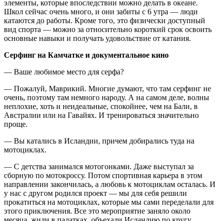
элементы, которые впоследствии можно делать в океане.
Школ сейчас очень много, и они забиты с 6 утра — люди
катаются до работы. Кроме того, это физически доступный
вид спорта — можно за относительно короткий срок освоить
основные навыки и получать удовольствие от катания.
Серфинг на Камчатке и документальное кино
— Ваше любимое место для серфа?
— Пожалуй, Маврикий. Многие думают, что там серфинг не
очень, поэтому там немного народу. А на самом деле, волны
неплохие, хоть и неидеальные, спокойнее, чем на Бали, в
Австралии или на Гавайях. И тренироваться значительно
проще.
— Вы катались в Исландии, причем добирались туда на
мотоциклах.
— С детства занимался мотогонками. Даже выступал за
сборную по мотокроссу. Потом спортивная карьера в этом
направлении закончилась, а любовь к мотоциклам осталась. И
у нас с другом родился проект — мы для себя решили
прокатиться на мотоциклах, которые мы сами переделали для
этого приключения. Все это мероприятие заняло около
месяца, жили в палатках, объехали Исландию по кругу,