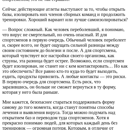
Сейчас действующие атлеты выступают за то, чтобы открыть
базы, изолировать них членов сборных команд и продолжить
тренировки. Хороший вариант или лучше самоизолироваться?
— Вопрос сложный. Как человек переболевший, я понимаю,
что вирус не смертельный, но очень опасный. И для
спортсменов в первую очередь. Обычный человек переболеет
и, скорее всего, не будет ощущать сильной разницы между
своим состоянием до болезни и после. А для спортсмена,
который чувствует все настройки своего организма, как
струны, эта разница будет острее. Возможно, если спортсмен
будет изолирован, не станет ни с кем контактировать… Но как
это обеспечить? Все равно кто-то куда-то будет выходить,
ездить, продукты привозить. А любые контакты — это риски.
В первую очередь для спортсмена. Есть риск, что
заразившись, он больше не сможет вернуться в ту форму,
которая у него была раньше.
Мне кажется, безопаснее стараться поддерживать форму
самому до того момента, когда станут понятны способы
лечения и выявления вируса. Тогда можно подумать над
открытием баз и переводом туда спортсменов. Хотя я
прекрасно понимаю людей, для которых каждый день без
тренировок — огромная потеря. Которым, в отличие от