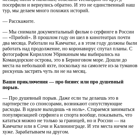
посерфили и вернулись обратно. И это не единственный наш
тур, мы делаем много похожих историй.
— Расскажите.
— Мы снимали документальный фильм о серфинге в России
— «Прибой». В прошлом году он шел в кинотеатрах почти
два месяца. Работали на Камчатке, а в этом году должны были
работать над продолжение, но коронавирус спутал планы. С
фотографом Кириллом Убрикиным мы выбирались на
Командорские острова, это в Беринговом море. Дошли до
места на небольшой яхте, поскольку на самолете из-за туманов
рискуешь застрять чуть ли не на месяц.
Ваши приключения — про бизнес или про душевный
порыв.
— Про душевный порыв. Даже если ты делаешь это в
партнерстве со спонсорами, возникают сопутствующие
расходы. В идеале выходишь «в ноль». Стараемся заниматься
популяризацией серфинга и спорта вообще, показывать, что
кататься можно не только за границей, но и России — на
Камчатке или в Сочи и Калининграде. И эти места ничем не
хуже. Зарабатываем на другом.