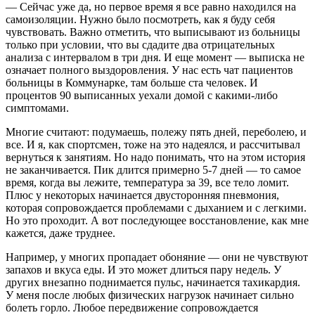
— Сейчас уже да, но первое время я все равно находился на
самоизоляции. Нужно было посмотреть, как я буду себя
чувствовать. Важно отметить, что выписывают из больницы
только при условии, что вы сдадите два отрицательных
анализа с интервалом в три дня. И еще момент — выписка не
означает полного выздоровления. У нас есть чат пациентов
больницы в Коммунарке, там больше ста человек. И
процентов 90 выписанных уехали домой с какими-либо
симптомами.
Многие считают: подумаешь, полежу пять дней, переболею, и
все. И я, как спортсмен, тоже на это надеялся, и рассчитывал
вернуться к занятиям. Но надо понимать, что на этом история
не заканчивается. Пик длится примерно 5-7 дней — то самое
время, когда вы лежите, температура за 39, все тело ломит.
Плюс у некоторых начинается двусторонняя пневмония,
которая сопровождается проблемами с дыханием и с легкими.
Но это проходит. А вот последующее восстановление, как мне
кажется, даже труднее.
Например, у многих пропадает обоняние — они не чувствуют
запахов и вкуса еды. И это может длиться пару недель. У
других внезапно поднимается пульс, начинается тахикардия.
У меня после любых физических нагрузок начинает сильно
болеть горло. Любое передвижение сопровождается