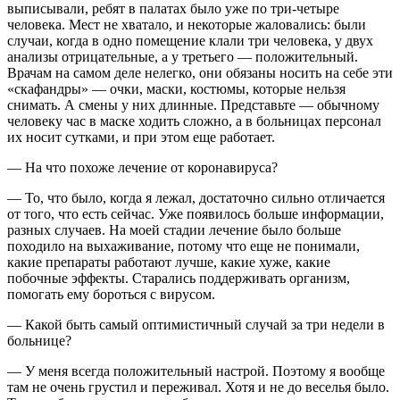
выписывали, ребят в палатах было уже по три-четыре
человека. Мест не хватало, и некоторые жаловались: были
случаи, когда в одно помещение клали три человека, у двух
анализы отрицательные, а у третьего — положительный.
Врачам на самом деле нелегко, они обязаны носить на себе эти
«скафандры» — очки, маски, костюмы, которые нельзя
снимать. А смены у них длинные. Представьте — обычному
человеку час в маске ходить сложно, а в больницах персонал
их носит сутками, и при этом еще работает.
— На что похоже лечение от коронавируса?
— То, что было, когда я лежал, достаточно сильно отличается
от того, что есть сейчас. Уже появилось больше информации,
разных случаев. На моей стадии лечение было больше
походило на выхаживание, потому что еще не понимали,
какие препараты работают лучше, какие хуже, какие
побочные эффекты. Старались поддерживать организм,
помогать ему бороться с вирусом.
— Какой быть самый оптимистичный случай за три недели в
больнице?
— У меня всегда положительный настрой. Поэтому я вообще
там не очень грустил и переживал. Хотя и не до веселья было.