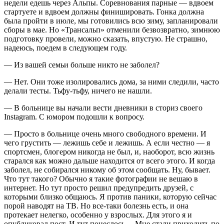
недели едешь через Альпы. Соревнования парные — вдвоем
стартуете и вдвоем должны финишировать. Гонка должна
была пройти в июле, мы готовились всю зиму, запланировали
сборы в мае. Но «Трансальп» отменили безвозвратно, зимнюю
подготовку провели, можно сказать, впустую. Не страшно,
надеюсь, поедем в следующем году.
— Из вашей семьи больше никто не заболел?
— Нет. Они тоже изолировались дома, за ними следили, часто
делали тесты. Тьфу-тьфу, ничего не нашли.
— В больнице вы начали вести дневники в сториз своего
Instagram. С юмором подошли к вопросу.
— Просто в больнице очень много свободного времени. И
чего грустить — лежишь себе и лежишь. А если честно — я
спортсмен, блогером никогда не был, и, наоборот, всю жизнь
старался как можно дальше находится от всего этого. И когда
заболел, не собирался никому об этом сообщать. Ну, бывает.
Что тут такого? Обычно я такие фотографии не вешаю в
интернет. Но тут просто решил предупредить друзей, с
которыми близко общаюсь. Я против паники, которую сейчас
порой наводят на ТВ. Но все-таки болезнь есть, и она
протекает нелегко, особенно у взрослых. Для этого я и
опубликовал пост. И тут понеслось… Мне стали приходить по