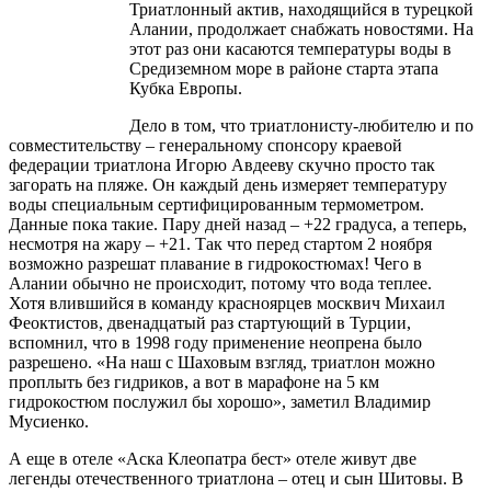
Триатлонный актив, находящийся в турецкой
Алании, продолжает снабжать новостями.
На
этот раз они касаются температуры воды в
Средиземном море в районе старта этапа
Кубка Европы.
Дело в том, что триатлонисту-любителю и по
совместительству – генеральному спонсору краевой
федерации триатлона Игорю Авдееву скучно просто так
загорать на пляже. Он каждый день измеряет температуру
воды специальным сертифицированным термометром.
Данные пока такие. Пару дней назад – +22 градуса, а теперь,
несмотря на жару – +21. Так что перед стартом 2 ноября
возможно разрешат плавание в гидрокостюмах! Чего в
Алании обычно не происходит, потому что вода теплее.
Хотя влившийся в команду красноярцев москвич Михаил
Феоктистов, двенадцатый раз стартующий в Турции,
вспомнил, что в 1998 году применение неопрена было
разрешено. «На наш с Шаховым взгляд, триатлон можно
проплыть без гидриков, а вот в марафоне на 5 км
гидрокостюм послужил бы хорошо», заметил Владимир
Мусиенко.
А еще в отеле «Аска Клеопатра бест» отеле живут две
легенды отечественного триатлона – отец и сын Шитовы. В