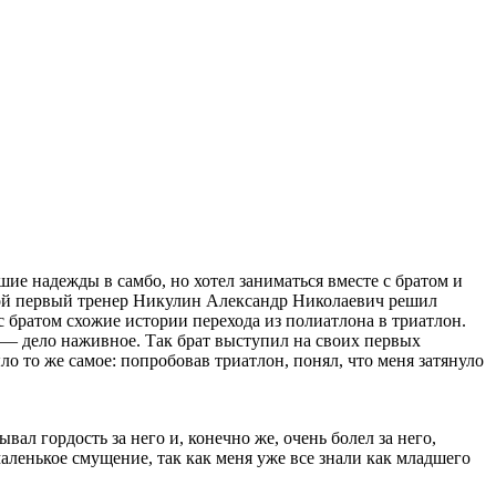
шие надежды в самбо, но хотел заниматься вместе с братом и
 мой первый тренер Никулин Александр Николаевич решил
 с братом схожие истории перехода из полиатлона в триатлон.
д — дело наживное. Так брат выступил на своих первых
о то же самое: попробовав триатлон, понял, что меня затянуло
л гордость за него и, конечно же, очень болел за него,
аленькое смущение, так как меня уже все знали как младшего