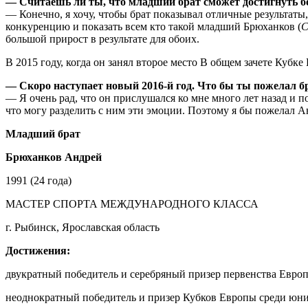
— Считаешь ли ты, что младший брат сможет достигнуть б
— Конечно, я хочу, чтобы брат показывал отличные результаты
конкуренцию и показать всем кто такой младший Брюханков (
С
большой прирост в результате для обоих.
В 2015 году, когда он занял второе место В общем зачете Кубке 
— Скоро наступает новый 2016-й год. Что бы ты пожелал б
— Я очень рад, что он прислушался ко мне много лет назад и 
что могу разделить с ним эти эмоции. Поэтому я бы пожелал А
Младший брат
Брюханков Андрей
1991 (24 года)
МАСТЕР СПОРТА МЕЖДУНАРОДНОГО КЛАССА
г. Рыбинск, Ярославская область
Достижения:
двукратный победитель и серебряный призер первенства Евро
неоднократный победитель и призер Кубков Европы среди юни