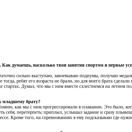
 Как думаешь, насколько твои занятия спортом и первые усп
статочно сильно выступаю, завоевываю подиумы, получаю медали, 
е тогда, ребят его возраста не брали, но для моего брата сделали
 же стартах. Думал, что мы с ним вместе схлестнемся на летнем п
к младшему брату?
Помню, как мы с ним прогрессировали в плавании. Это было, ког
еть себя, перетерпеть: приплыл, услышал задание и сразу плывеш
ессе. Кроме того, на соревнованиях я ему подсказываю где нужн