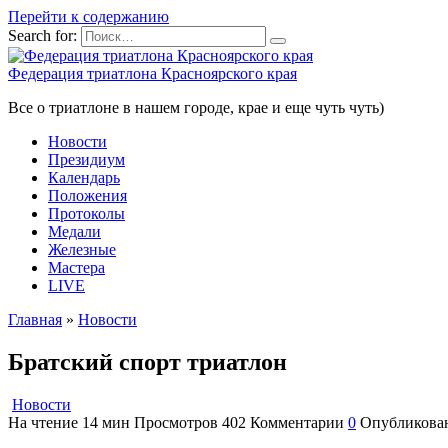
Перейти к содержанию
Search for:
Федерация триатлона Красноярского края
Все о триатлоне в нашем городе, крае и еще чуть чуть)
Новости
Президиум
Календарь
Положения
Протоколы
Медали
Железные
Мастера
LIVE
Главная
»
Новости
Братский спорт триатлон
Новости
На чтение
14 мин
Просмотров
402
Комментарии
0
Опубликова