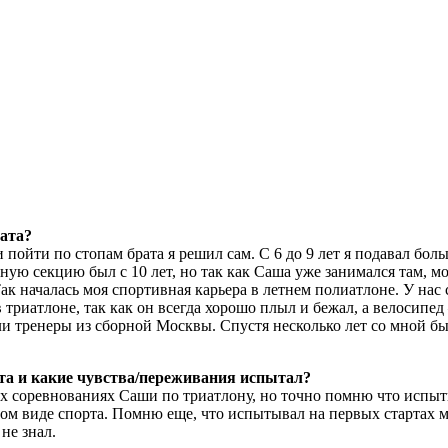
рата?
пойти по стопам брата я решил сам. С 6 до 9 лет я подавал боль
вную секцию был с 10 лет, но так как Саша уже занимался там,
Так началась моя спортивная карьера в летнем полиатлоне. У нас
 триатлоне, так как он всегда хорошо плыл и бежал, а велосипе
и тренеры из сборной Москвы. Спустя несколько лет со мной был
та и какие чувства/переживания испытал?
 соревнованиях Саши по триатлону, но точно помню что испытыва
этом виде спорта. Помню еще, что испытывал на первых стартах м
не знал.