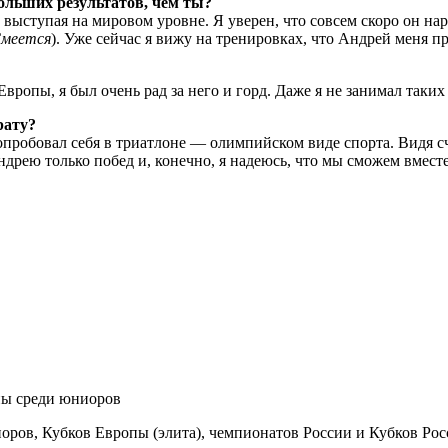
ольших результатов, чем ты?
, выступая на мировом уровне. Я уверен, что совсем скоро он н
меется
). Уже сейчас я вижу на тренировках, что Андрей меня пр
Европы, я был очень рад за него и горд. Даже я не занимал таких 
рату?
попробовал себя в триатлоне — олимпийском виде спорта. Видя с
ндрею только побед и, конечно, я надеюсь, что мы сможем вмест
пы среди юниоров
оров, Кубков Европы (элита), чемпионатов России и Кубков Ро