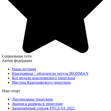
Социальные сети
Актив федерации
Наша история
Красноярцы – обладатели титула IRONMAN
Все медали красноярского триатлона
Мастера Красноярского триатлона
Наш спорт
Дисциплины триатлона
Звания и разряды в триатлоне
Запрещенный список РУСАДА 2022