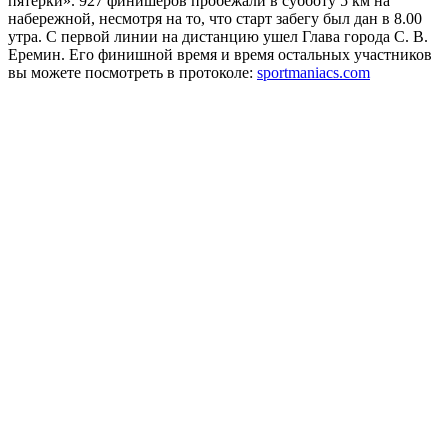
пятерки».
927 финишеров пробежали в субботу 5 км на
набережной, несмотря на то, что старт забегу был дан в 8.00
утра. С первой линии на дистанцию ушел Глава города С. В.
Еремин. Его финишной время и время остальных участников
вы можете посмотреть в протоколе:
sportmaniacs.com