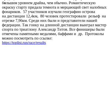
б
о
льшим уровнем драйва, чем обычно. Романтическую
окраску старту придала темнота и мерцающий свет налобных
фонариков.
57 участников изучали географию острова
на дистанции 12,4км, 80 человек протестировали рельеф на
отрезке 7,96км. Среди них были и представители нашей
федерации. Так гонку на длинной дистанции выиграл мастер
спорта по триатлону Александр Титов. Все финишеры были
отмечены памятными медалями, баффами и др. Протоколы
можно посмотреть по ссылке:
https://toplist.run/race/results