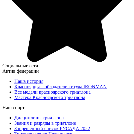
Социальные сети
Актив федерации
Наша история
Красноярцы – обладатели титула IRONMAN
Все медали красноярского триатлона
Мастера Красноярского триатлона
Наш спорт
Дисциплины триатлона
Звания и разряды в триатлоне
Запрещенный список РУСАДА 2022
Триатлон-центр Красноярск