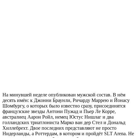
На минувшей неделе опубликован мужской состав. В нём
десять имён: к Джонни Браунли, Ричарду Маррею и Йонасу
Шомбургу, о которых было известно сразу, присоединятся
французские звезды Антони Пужад и Пьер Ле Корре,
австралиец Аарон Ройл, немец Юстус Нишлаг и два
голландских триатлониста Марко ван дер Стел и Дональд
Хиллебрехт. Двое последних представляют не просто
Нидерланды, а Роттердам, в котором и пройдёт SLT Arena. Не