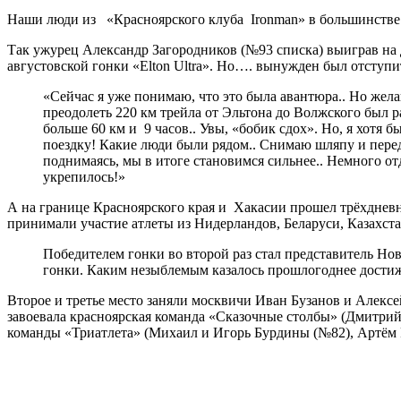
Наши люди из «Красноярского клуба Ironman» в большинстве 
Так ужурец Александр Загородников (№93 списка) выиграв на дис
августовской гонки «Elton Ultra». Но…. вынужден был отступи
«Сейчас я уже понимаю, что это была авантюра.. Но жел
преодолеть 220 км трейла от Эльтона до Волжского был 
больше 60 км и 9 часов.. Увы, «бобик сдох». Но, я хотя
поездку! Какие люди были рядом.. Снимаю шляпу и перед 
поднимаясь, мы в итоге становимся сильнее.. Немного от
укрепилось!»
А на границе Красноярского края и Хакасии прошел трёхдневны
принимали участие атлеты из Нидерландов, Беларуси, Казахста
Победителем гонки во второй раз стал представитель Но
гонки. Каким незыблемым казалось прошлогоднее достиж
Второе и третье место заняли москвичи Иван Бузанов и Алексе
завоевала красноярская команда «Сказочные столбы» (Дмитрий 
команды «Триатлета» (Михаил и Игорь Бурдины (№82), Артём 