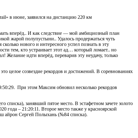
rail» в июне, заявился на дистанцию 220 км
умать вперёд.. И как следствие — мой амбициозный план
дикой жарой полупустыни.. Удалось продержаться чуть
 сколько нового и интересного успел познать в эту
сти тем, кто устраивает этот ад… который ломает.. но
л! Желание идти вперёд, переварив эту неудачу, только
это целое созвездие рекордов и достижений. В соревнованиях
9:50:29. При этом Максим обновил несколько рекордов
о списка), занявший пятое место. В эстафетном зачете золото
0 года – 21:20:11. Второе место также у красноярской
аш айрон Сергей Полыхань (№84 списка).