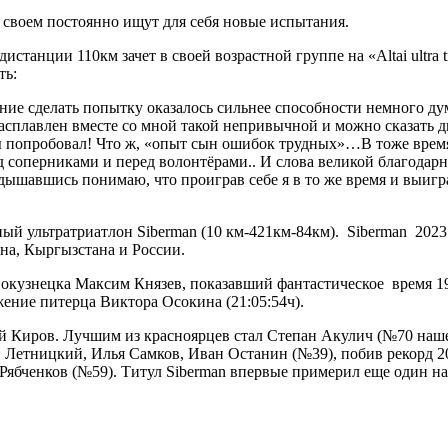
своем постоянно ищут для себя новые испытания.
танции 110км зачет в своей возрастной группе на «Altai ultra t
ть:
ание сделать попытку оказалось сильнее способности немного д
расплавлен вместе со мной такой непривычной и можно сказать 
 бы попробовал! Что ж, «опыт сын ошибок трудных»…В тоже время
соперниками и перед волонтёрами.. И слова великой благодарно
дышавшись понимаю, что проиграв себе я в то же время и выигра
й ультратриатлон Siberman (10 км-421км-84км). Siberman 2023 
на, Кыргызстана и России.
вокузнецка Максим Князев, показавший фантастическое время 1
ение питерца Виктора Осокина (21:05:54ч).
й Киров. Лучшим из красноярцев стал Степан Акулич (№70 нашег
Летницкий, Илья Самков, Иван Останин (№39), побив рекорд 202
Рябченков (№59). Титул Siberman впервые примерил еще один н