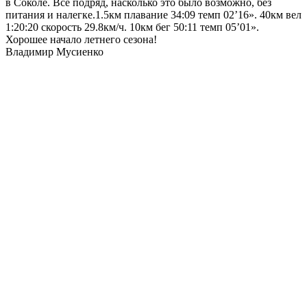
в Соколе. Все подряд, насколько это было возможно, без
питания и налегке.1.5км плавание 34:09 темп 02’16». 40км вел
1:20:20 скорость 29.8км/ч. 10км бег 50:11 темп 05’01».
Хорошее начало летнего сезона!
Владимир Мусиенко