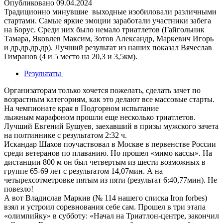
Опубликовано
09.04.2024
Традиционно минувшие выходные изобиловали различными
стартами. Самые яркие эмоции заработали участники забега
на Борус.
Среди них было немало триатлетов (Гайгольник
Тамара, Яковлев Максим, Зотов Александр, Маркевич Игорь
и др.др.др.др). Лучший результат из наших показал Вячеслав
Гимранов (4 и 5 место на 20,3 и 3,5км).
Результаты
Организаторам только хочется пожелать, сделать зачет по
возрастным категориям, как это делают все массовые старты.
На чемпионате края в Подгорном испытание
лыжным марафоном прошли еще несколько триатлетов.
Лучший Евгений Бушуев, заехавший в призы мужского зачета
на полтиннике с результатом 2:32 ч.
Искандар Шахов поучаствовал в Москве в первенстве России
среди ветеранов по плаванию. Но прошел «мимо кассы». На
дистанции 800 м он был четвертым из шести возможных в
группе 65-69 лет с результатом 14,07мин. А на
четырехсотметровке пятым из пяти (результат 6:40,77мин). Не
повезло!
А вот Владислав Маркив (№ 114 нашего списка Iron forbes)
взял и устроил соревнования себе сам. Прошел в три этапа
«олимпийку» в субботу: «Начал на Триатлон-центре, закончил