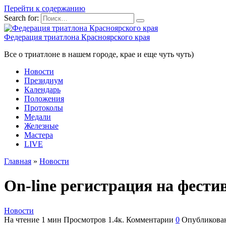
Перейти к содержанию
Search for:
Федерация триатлона Красноярского края
Все о триатлоне в нашем городе, крае и еще чуть чуть)
Новости
Президиум
Календарь
Положения
Протоколы
Медали
Железные
Мастера
LIVE
Главная
»
Новости
On-line регистрация на фести
Новости
На чтение
1 мин
Просмотров
1.4к.
Комментарии
0
Опубликова