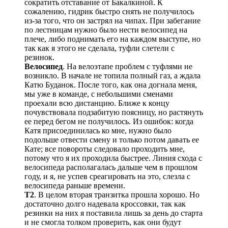
сократить отставание от Бакалкиной. К
сожалению, гидрик быстро снять не получилось
из-за того, что он застрял на чипах. При забегание
по лестницам нужно было нести велосипед на
плече, либо поднимать его на каждом выступе, но
так как я этого не сделала, туфли слетели с
резинок.
Велосипед
. На велоэтапе проблем с туфлями не
возникло. В начале не топила полный газ, а ждала
Катю Буданок. После того, как она догнала меня,
мы уже в команде, с небольшими сменами
проехали всю дистанцию. Ближе к концу
почувствовала подзабитую поясницу, но растянуть
ее перед бегом не получилось. Из ошибок: когда
Катя присоединилась ко мне, нужно было
подольше отвести смену и только потом давать ее
Кате; все повороты следовало проходить мне,
потому что я их проходила быстрее. Линия схода с
велосипеда располагалась дальше чем в прошлом
году, и я, не успев среагировать на это, слезла с
велосипеда раньше времени.
Т2
. В целом вторая транзитка прошла хорошо. Но
достаточно долго надевала кроссовки, так как
резинки на них я поставила лишь за день до старта
и не смогла толком проверить, как они будут