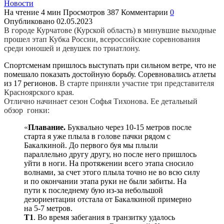
Новости
На чтение
4 мин
Просмотров
387
Комментарии
0
Опубликовано
02.05.2023
В городе Курчатове (Курской область) в минувшие выходные
прошел этап Кубка России, всероссийские соревнования
среди юношей и девушек по триатлону.
Спортсменам пришлось выступать при сильном ветре, что не
помешало показать достойную борьбу. Соревновались атлеты
из 17 регионов.
В старте приняли участие три представителя
Красноярского края.
Отлично начинает сезон Софья Тихонова. Ее детальный
обзор гонки:
«
Плавание.
Буквально через 10-15 метров после
старта я уже плыла в голове пачки рядом с
Бакалкиной. До первого буя мы плыли
параллельно другу другу, но после него пришлось
уйти в ноги. На протяжении всего этапа сносило
волнами, за счет этого плыла точно не во всю силу
и по окончании этапа руки не были забиты. На
пути к последнему бую из-за небольшой
дезориентации отстала от Бакалкиной примерно
на 5-7 метров.
Т1
. Во время забегания в транзитку удалось