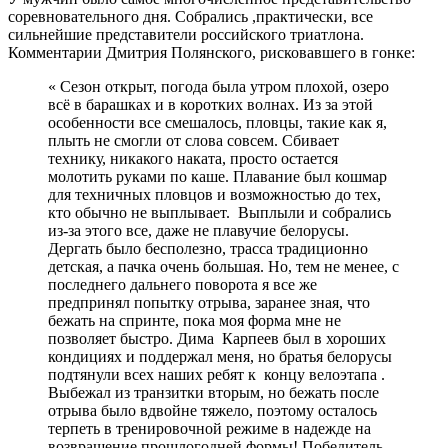
соревновательного дня. Собрались ,практически, все
сильнейшие представители российского триатлона.
Комментарии Дмитрия Полянского, рисковавшего в гонке:
« Сезон открыт, погода была утром плохой, озеро
всё в барашках и в коротких волнах. Из за этой
особенности все смешалось, пловцы, такие как я,
плыть не смогли от слова совсем. Сбивает
технику, никакого наката, просто остается
молотить руками по каше. Плавание был кошмар
для техничных пловцов и возможностью до тех,
кто обычно не выплывает. Выплыли и собрались
из-за этого все, даже не плавучие белорусы.
Дергать было бесполезно, трасса традиционно
детская, а пачка очень большая. Но, тем не менее, с
последнего дальнего поворота я все же
предпринял попытку отрыва, заранее зная, что
бежать на спринте, пока моя форма мне не
позволяет быстро. Дима Карпеев был в хороших
кондициях и поддержал меня, но братья белорусы
подтянули всех наших ребят к концу велоэтапа .
Выбежал из транзитки вторым, но бежать после
отрыва было вдвойне тяжело, поэтому осталось
терпеть в тренировочной режиме в надежде на
возвращение прошлогодней формы! Победитель