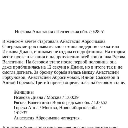
Носкова Анастасия / Пензенская обл. / 0:28:51
В женском зачете стартовала Анастасия Абросимова.
С первых метров плавательного этапа лидерство захватила
Исакова Диана, и никому не отдала его до финиша. На втором
месте после плавания и на протяжении всей гонки шла Рясова
Валентина. На беговом этапе после первой половины она
даже приблизилась на 12 секунд к Диане, но в итоге так и не
смогла догнать. За бронзу борьба велась между Анастасией
Горбуновой, Анастасией Абросимовой, Инной Сысоевой и
Анной Горевой. Третий призер определился на беговом этапе.
Женщины
Исакова Диана / Москва / 1:00:39
Рясова Валентина / Волгоградская обл. / 1:00:52
Горева Анна / Москва, Новосибирская обл. /
1:02:37
Анастасия Абросимова четвертая.
У мужчин было самое многочисленное представительство