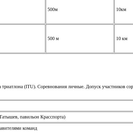
500м
10км
500 м
10 км
триатлона (ITU). Соревнования личные. Допуск участников сор
.Татышев, павильон Красспорта)
тавителями команд