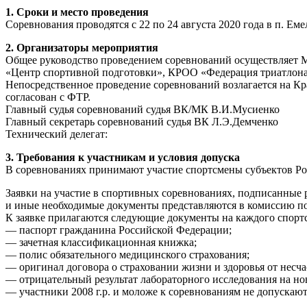
1. Сроки и место проведения
Соревнования проводятся с 22 по 24 августа 2020 года в п. Ем
2. Организаторы мероприятия
Общее руководство проведением соревнований осуществляет М
«Центр спортивной подготовки», КРОО «Федерация триатлона
Непосредственное проведение соревнований возлагается на К
согласован с ФТР.
Главный судья соревнований судья ВК/МК В.И.Мусиенко
Главный секретарь соревнований судья ВК Л.Э.Демченко
Технический делегат:
3. Требования к участникам и условия допуска
В соревнованиях принимают участие спортсмены субъектов Р
Заявки на участие в спортивных соревнованиях, подписанные 
и иные необходимые документы представляются в комиссию по 
К заявке прилагаются следующие документы на каждого спорт
— паспорт гражданина Российской Федерации;
— зачетная классификационная книжка;
— полис обязательного медицинского страхования;
— оригинал договора о страховании жизни и здоровья от несча
— отрицательный результат лабораторного исследования на но
— участники 2008 г.р. и моложе к соревнованиям не допускаю