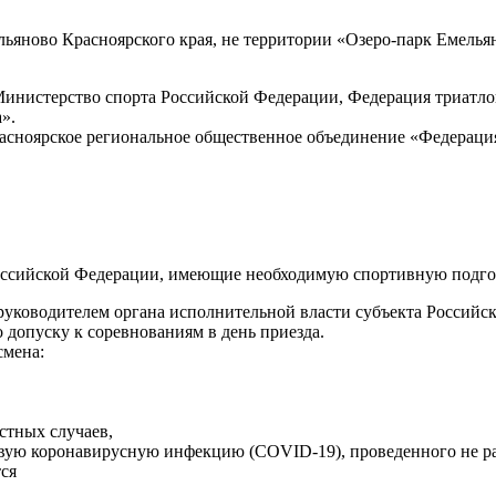
ельяново Красноярского края, не территории «Озеро-парк Емелья
инистерство спорта Российской Федерации, Федерация триатло
».
расноярское региональное общественное объединение «Федераци
оссийской Федерации, имеющие необходимую спортивную подгот
руководителем органа исполнительной власти субъекта Российск
допуску к соревнованиям в день приезда.
смена:
стных случаев,
вую коронавирусную инфекцию (COVID-19), проведенного не ран
тся