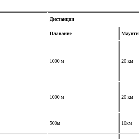
Дистанции
Плавание
Маунти
1000 м
20 км
1000 м
20 км
500м
10км