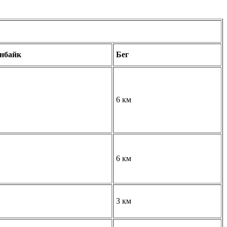
нбайк
Бег
6 км
6 км
3 км