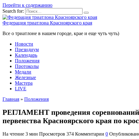
Перейти к содержанию
Search for:
Федерация триатлона Красноярского края
Все о триатлоне в нашем городе, крае и еще чуть чуть)
Новости
Президиум
Календарь
Положения
Протоколы
Медали
Железные
Мастера
LIVE
Главная
»
Положения
РЕГЛАМЕНТ проведения соревнований ч
первенства Красноярского края по крос
На чтение
3 мин
Просмотров
374
Комментарии
0
Опубликован