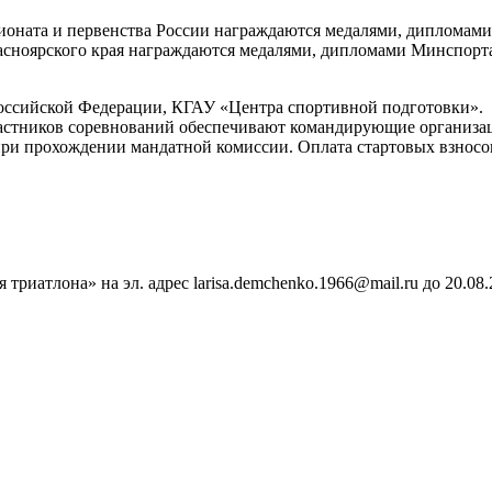
оната и первенства России награждаются медалями, дипломами
асноярского края награждаются медалями, дипломами Минспорта
оссийской Федерации, КГАУ «Центра спортивной подготовки».
частников соревнований обеспечивают командирующие организа
ри прохождении мандатной комиссии. Оплата стартовых взносов
риатлона» на эл. адрес larisa.demchenko.1966@mail.ru до 20.08.