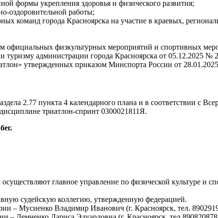
пной формы укрепления здоровья и физического развития;
но-оздоровительной работы;
ых команд города Красноярска на участие в краевых, регионал
ом официальных физкультурных мероприятий и спортивных меро
 и туризму администрации города Красноярска от 05.12.2025 № 2
атлон» утвержденных приказом Минспорта России от 28.01.2025 
аздела 2.77 пункта 4 календарного плана и в соответствии с Вс
 дисциплине триатлон-спринт 0300021811Я.
бег.
 осуществляют главное управление по физической культуре и 
лавную судейскую коллегию, утвержденную федерацией.
рии – Мусиенко Владимир Иванович (г. Красноярск, тел. 8902919
ии – Демченко Лариса Эдуардовна (г. Красноярск, тел 890820878