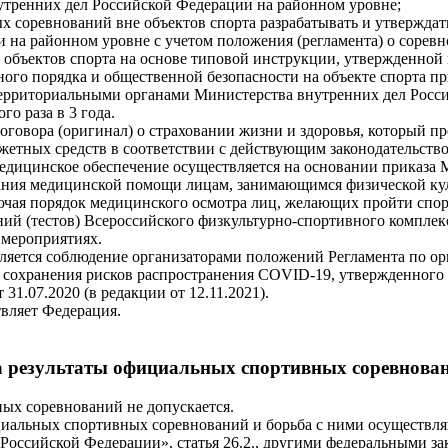
тренних дел Российской Федерации на районном уровне;
ных соревнований вне объектов спорта разрабатывать и утвержд
на районном уровне с учетом положения (регламента) о соревн
 объектов спорта на основе типовой инструкции, утвержденной
ого порядка и общественной безопасности на объекте спорта 
территориальными органами Министерства внутренних дел Росс
о раза в 3 года.
оговора (оригинал) о страховании жизни и здоровья, который п
жетных средств в соответствии с действующим законодательств
Медицинское обеспечение осуществляется на основании приказа
ания медицинской помощи лицам, занимающимся физической куль
чая порядок медицинского осмотра лиц, желающих пройти спорт
ий (тестов) Всероссийского физкультурно-спортивного комплек
 мероприятиях.
вляется соблюдение организаторами положений Регламента по 
х сохранения рисков распространения COVID-19, утвержденног
1.07.2020 (в редакции от 12.11.2021).
вляет Федерация.
 результаты официальных спортивных соревнован
ых соревнований не допускается.
иальных спортивных соревнований и борьба с ними осуществляю
 в Российской Федерации», статья 26.2., другими федеральными