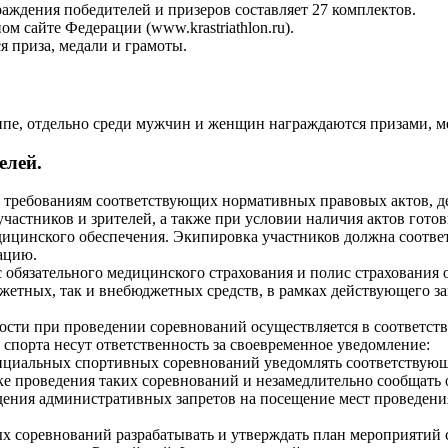
аждения победителей и призеров составляет 27 комплектов.
 сайте Федерации (www.krastriathlon.ru).
 приза, медали и грамоты.
ппе, отдельно среди мужчин и женщин награждаются призами, м
елей.
м требованиям соответствующих нормативных правовых актов, 
частников и зрителей, а также при условии наличия актов гото
ицинского обеспечения. Экипировка участников должна соответ
ацию.
обязательного медицинского страхования и полис страхования о
джетных, так и внебюджетных средств, в рамках действующего з
ости при проведении соревнований осуществляется в соответст
 спорта несут ответственность за своевременное уведомление:
 официальных спортивных соревнований уведомлять соответству
оке проведения таких соревнований и незамедлительно сообщать
дения административных запретов на посещение мест проведен
ых соревнований разрабатывать и утверждать план мероприятий с