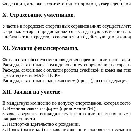
Федерации, а также в соответствии с нормами, утвержденны
X. Страхование участников.
Участие в городских спортивных соревнованиях осуществляется
здоровья, который предоставляется в мандатную комиссию на 
внебюджетных средств, в соответствии с действующим законо
XI. Условия финансирования.
Финансовое обеспечение проведения соревнований производится
Расходы, связанные с командированием спортсменов на соревн
Расходы, связанные с оплатой работы судейской и комендантс
грамоты) несет МАУ «ЦСК».
Расходы, связанные с награждением (призы), несет федерация.
XII. Заявки на участие.
В мандатную комиссию по допуску спортсменов, которая состои
1. Именная заявка по форме (приложение №1);
Заявка заверяется руководителем организации, ответственным
направленности.
2. Паспорт/свидетельство о рождении.
3. Полис (оригинал) страхования жизни и здоровья от несчаст