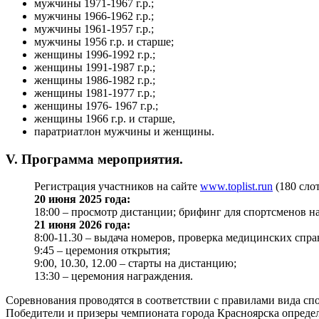
мужчины 1971-1967 г.р.;
мужчины 1966-1962 г.р.;
мужчины 1961-1957 г.р.;
мужчины 1956 г.р. и старше;
женщины 1996-1992 г.р.;
женщины 1991-1987 г.р.;
женщины 1986-1982 г.р.;
женщины 1981-1977 г.р.;
женщины 1976- 1967 г.р.;
женщины 1966 г.р. и старше,
паратриатлон мужчины и женщины.
V. Программа мероприятия.
Регистрация участников на сайте
www.toplist.run
(180 слот
20 июня 2025 года:
18:00 – просмотр дистанции; брифинг для спортсменов на
21 июня 2026 года:
8:00-11.30 – выдача номеров, проверка медицинских справ
9:45 – церемония открытия;
9:00, 10.30, 12.00 – старты на дистанцию;
13:30 – церемония награждения.
Соревнования проводятся в соответствии с правилами вида с
Победители и призеры чемпионата города Красноярска опреде