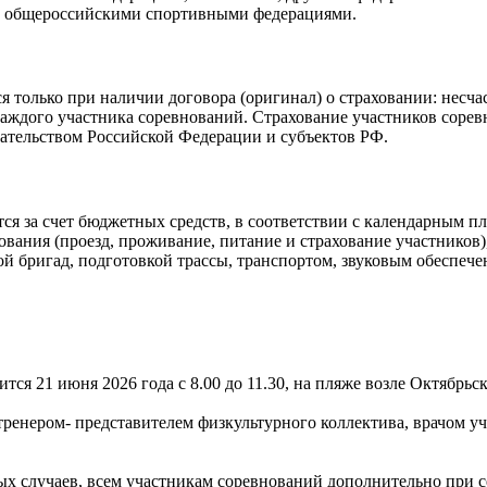
ми общероссийскими спортивными федерациями.
 только при наличии договора (оригинал) о страховании: несчас
каждого участника соревнований. Страхование участников сорев
дательством Российской Федерации и субъектов РФ.
 за счет бюджетных средств, в соответствии с календарным пла
ования (проезд, проживание, питание и страхование участников
кой бригад, подготовкой трассы, транспортом, звуковым обеспе
тся 21 июня 2026 года с 8.00 до 11.30, на пляже возле Октябрь
 тренером- представителем физкультурного коллектива, врачом 
ных случаев, всем участникам соревнований дополнительно при 