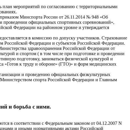
ать план мероприятий по согласованию с территориальными
ованиях.
 приказом Минспорта России от 26.11.2014 № 948 «Об
при проведении официальных спортивных соревнований»,
ийской Федерации на районном уровне и утверждается
редоставляется в комиссию по допуску участников. Страхование
ом Российской Федерации и субъектов Российской Федерации.
 Министерства здравоохранения Российской Федерации от
турой и спортом ( в том числе при подготовке и проведении
ивную подготовку, заниматься физической культурой и
са «Готов к труду и обороне» (ГТО)» и форм медицинских
организации и проведению официальных физкультурных
о Министерством спорта Российской Федерации и Главным
ий и борьба с ними.
тся в соответствии с Федеральным законом от 04.12.2007 N
 законами и иными нормативными актами Российской