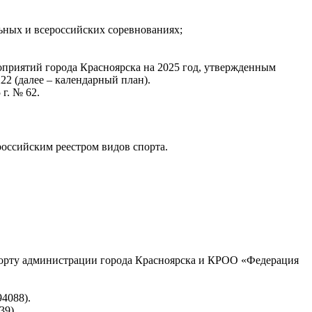
ьных и всероссийских соревнованиях;
приятий города Красноярска на 2025 год, утвержденным
22 (далее – календарный план).
г. № 62.
ероссийским реестром видов спорта.
спорту администрации города Красноярска и КРОО «Федерация
4088).
39).