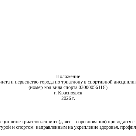
Положение
ната и первенство города по триатлону в спортивной дисципли
(номер-код вида спорта 0300005611Я)
г. Красноярск
2026 г.
исциплине триатлон-спринт (далее – соревнования) проводятся с
турой и спортом, направленным на укрепление здоровья, проф