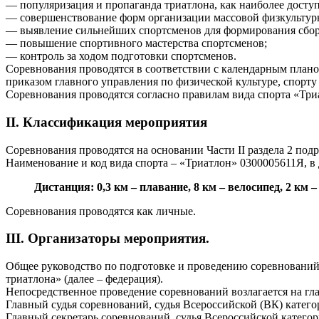
— популяризация и пропаганда триатлона, как наиболее досту
— совершенствование форм организации массовой физкультур
— выявление сильнейших спортсменов для формирования сборн
— повышение спортивного мастерства спортсменов;
— контроль за ходом подготовки спортсменов.
Соревнования проводятся в соответствии с календарным план
приказом главного управления по физической культуре, спорту
Соревнования проводятся согласно правилам вида спорта «Три
II. Классификация мероприятия
Соревнования проводятся на основании Части II раздела 2 подр
Наименование и код вида спорта – «Триатлон» 0300005611Я, в
Дистанция: 0,3 км – плавание, 8 км – велосипед, 2 км – 
Соревнования проводятся как личные.
III. Организаторы мероприятия.
Общее руководство по подготовке и проведению соревнований
триатлона» (далее – федерация).
Непосредственное проведение соревнований возлагается на г
Главный судья соревнований, судья Всероссийской (ВК) катего
Главный секретарь соревнований, судья Всероссийской категор