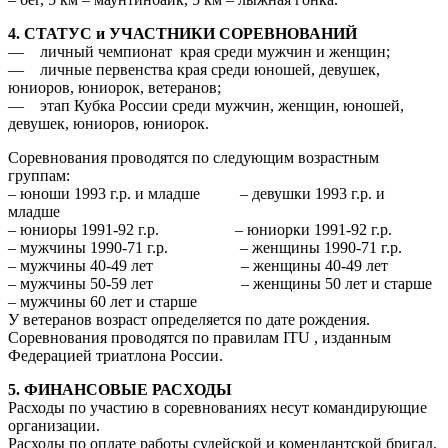
4. СТАТУС и УЧАСТНИКИ СОРЕВНОВАНИЙ
— личный чемпионат края среди мужчин и женщин;
— личные первенства края среди юношей, девушек,
юниоров, юниорок, ветеранов;
— этап Кубка России среди мужчин, женщин, юношей,
девушек, юниоров, юниорок.
Соревнования проводятся по следующим возрастным
группам:
– юноши 1993 г.р. и младше – девушки 1993 г.р. и
младше
– юниоры 1991-92 г.р. – юниорки 1991-92 г.р.
– мужчины 1990-71 г.р. – женщины 1990-71 г.р.
– мужчины 40-49 лет – женщины 40-49 лет
– мужчины 50-59 лет – женщины 50 лет и старше
– мужчины 60 лет и старше
У ветеранов возраст определяется по дате рождения.
Соревнования проводятся по правилам ITU , изданным
Федерацией триатлона России.
5. ФИНАНСОВЫЕ РАСХОДЫ
Расходы по участию в соревнованиях несут командирующие
организации.
Расходы по оплате работы судейской и комендантской бригад,