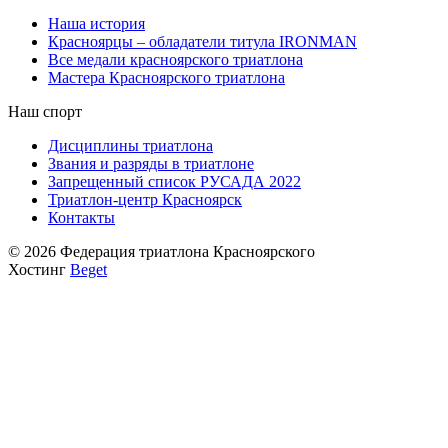
Наша история
Красноярцы – обладатели титула IRONMAN
Все медали красноярского триатлона
Мастера Красноярского триатлона
Наш спорт
Дисциплины триатлона
Звания и разряды в триатлоне
Запрещенный список РУСАДА 2022
Триатлон-центр Красноярск
Контакты
© 2026 Федерация триатлона Красноярского
Хостинг
Beget