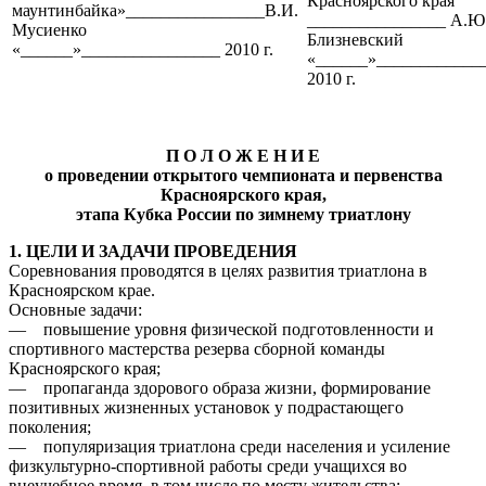
Красноярского края
маунтинбайка»________________В.И.
________________ А.Ю
Мусиенко
Близневский
«______»________________ 2010 г.
«______»____________
2010 г.
П О Л О Ж Е Н И Е
о проведении открытого чемпионата и первенства
Красноярского края,
этапа Кубка России по зимнему триатлону
1. ЦЕЛИ И ЗАДАЧИ ПРОВЕДЕНИЯ
Соревнования проводятся в целях развития триатлона в
Красноярском крае.
Основные задачи:
— повышение уровня физической подготовленности и
спортивного мастерства резерва сборной команды
Красноярского края;
— пропаганда здорового образа жизни, формирование
позитивных жизненных установок у подрастающего
поколения;
— популяризация триатлона среди населения и усиление
физкультурно-спортивной работы среди учащихся во
внеучебное время, в том числе по месту жительства;