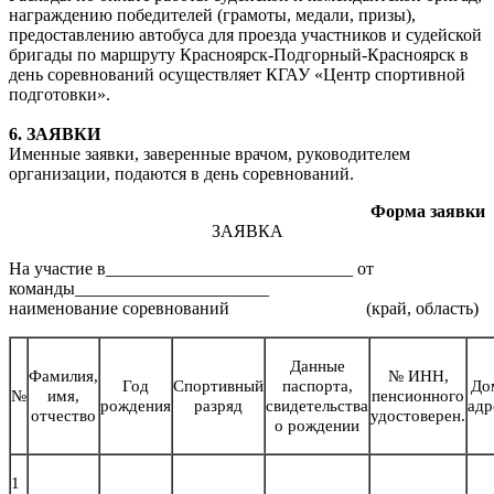
награждению победителей (грамоты, медали, призы),
предоставлению автобуса для проезда участников и судейской
бригады по маршруту Красноярск-Подгорный-Красноярск в
день соревнований осуществляет КГАУ «Центр спортивной
подготовки».
6. ЗАЯВКИ
Именные заявки, заверенные врачом, руководителем
организации, подаются в день соревнований.
Форма заявки
ЗАЯВКА
На участие в____________________________ от
команды______________________
наименование соревнований (край, область)
Данные
Фамилия,
№ ИНН,
Год
Спортивный
паспорта,
До
№
имя,
пенсионного
рождения
разряд
свидетельства
адр
отчество
удостоверен.
о рождении
1