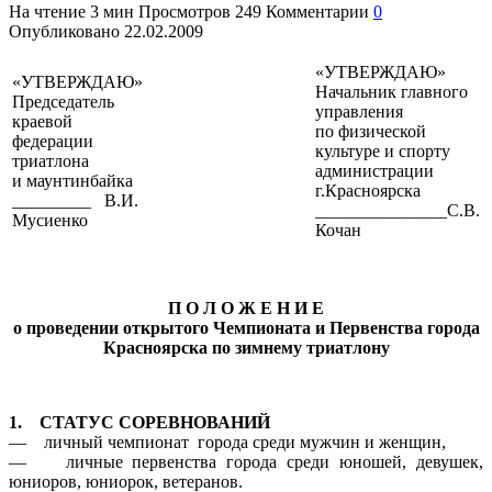
На чтение
3 мин
Просмотров
249
Комментарии
0
Опубликовано
22.02.2009
«УТВЕРЖДАЮ»
«УТВЕРЖДАЮ»
Начальник главного
Председатель
управления
краевой
по физической
федерации
культуре и спорту
триатлона
администрации
и маунтинбайка
г.Красноярска
_________ В.И.
_______________С.В.
Мусиенко
Кочан
П О Л О Ж Е Н И Е
о проведении открытого Чемпионата и Первенства города
Красноярска по зимнему триатлону
1. СТАТУС СОРЕВНОВАНИЙ
— личный чемпионат города среди мужчин и женщин,
— личные первенства города среди юношей, девушек,
юниоров, юниорок, ветеранов.