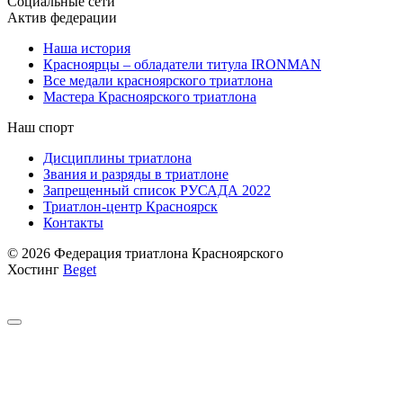
Социальные сети
Актив федерации
Наша история
Красноярцы – обладатели титула IRONMAN
Все медали красноярского триатлона
Мастера Красноярского триатлона
Наш спорт
Дисциплины триатлона
Звания и разряды в триатлоне
Запрещенный список РУСАДА 2022
Триатлон-центр Красноярск
Контакты
© 2026 Федерация триатлона Красноярского
Хостинг
Beget