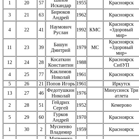
1
20
57
1955
Красноярск
Искандар
Бирюков
3
21
63
1962
Красноярск
Андрей
Красноярск
Наумович
4
22
41
1992
КМС
«Здоровый
Руслан
мир»
Красноярск
Башун
11
23
39
1979
МС
«Здоровый
Дмитрий
мир»
Косаткин
Красноярск
12
24
28
1988
Константин
СибУП
Каклимов
4
25
77
1961
Красноярск
Николай
5
26
21
Попов Игорь
1961
Иркутск
Федотушкин
Минусинск Три
13
27
46
1976
Николай
атлета
Гейдрих
2
28
51
1952
Кемерово
Сергей
Гурков
5
29
60
1970
Красноярск
Андрей
Мусиенво
1
30
2
1959
Красноярск
Владимир
Матвеенко