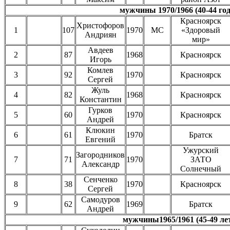
мужчины 1970/1966 (40-44 год
Красноярск
Христофоров
1
107
1970
МС
«Здоровый
Андриян
мир»
Авдеев
2
87
1968
Красноярск
Игорь
Комлев
3
92
1970
Красноярск
Сергей
Жуль
4
82
1968
Красноярск
Константин
Гурков
5
60
1970
Красноярск
Андрей
Клюкин
6
61
1970
Братск
Евгений
Ужурский
Загородников
7
71
1970
ЗАТО
Александр
Солнечный
Сенченко
8
38
1970
Красноярск
Сергей
Самодуров
9
62
1969
Братск
Андрей
мужчины1965/1961 (45-49 ле