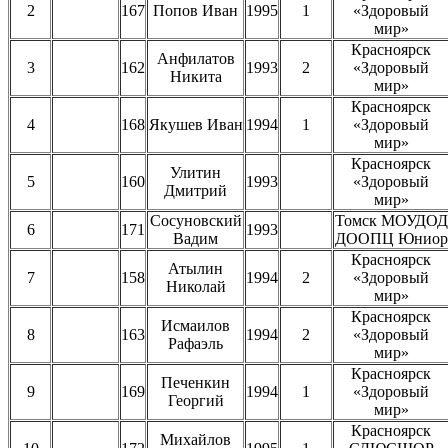
2
167
Попов Иван
1995
1
«Здоровый
мир»
Красноярск
Анфилатов
3
162
1993
2
«Здоровый
Никита
мир»
Красноярск
4
168
Якушев Иван
1994
1
«Здоровый
мир»
Красноярск
Улитин
5
160
1993
«Здоровый
Дмитрий
мир»
Сосуновский
Томск МОУДОД
6
171
1993
Вадим
ДООПЦ Юниор
Красноярск
Атылин
7
158
1994
2
«Здоровый
Николай
мир»
Красноярск
Исмаилов
8
163
1994
2
«Здоровый
Рафаэль
мир»
Красноярск
Печенкин
9
169
1994
1
«Здоровый
Георгий
мир»
Красноярск
Михайлов