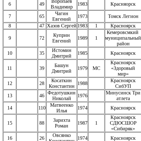
Воропаев
6
49
1983
Красняорск
Владимир
Чагин
7
65
1973
Томск Легион
Евгений
8
47
Хазов Сергей
1983
1
Красноярск
Кемеровсмкий
Куприн
9
72
1989
1
муниципальный
Евгений
район
Истомин
10
35
1985
Красноярск
Дмитрий
Красноярск
Башун
11
39
1979
МС
«Здоровый
Дмитрий
мир»
Косаткин
Красноярск
12
28
1988
Константин
СибУП
Федотушкин
Минусинск Три
13
46
1976
Николай
атлета
Матвеенко
14
110
1974
Красноярск
Илья
Красноярск
Зарихта
15
88
1987
1
СДЮСШОР
Роман
«Сибиряк»
Овсянко
16
26
1974
Красноярск
Константин