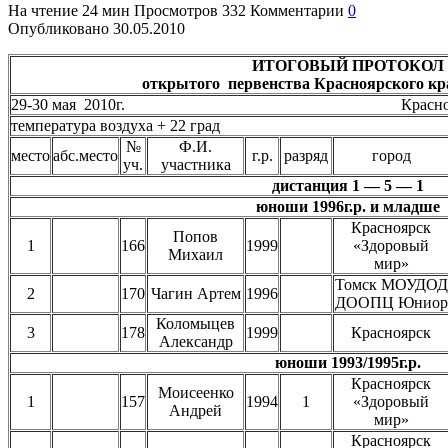
На чтение
24 мин
Просмотров
332
Комментарии
0
Опубликовано
30.05.2010
ИТОГОВЫЙ ПРОТОКОЛ
открытого первенства Красноярского кр
29-30 мая 2010г. Красноярск, о
температура воздуха + 22 град
№
Ф.И.
место
абс.место
г.р.
разряд
город
уч.
участника
дистанция 1 — 5 — 1
юноши 1996г.р. и младше
Красноярск
Попов
1
166
1999
«Здоровый
Михаил
мир»
Томск МОУДОД
2
170
Чагин Артем
1996
ДООПЦ Юниор
Коломыцев
3
178
1999
Красноярск
Александр
юноши 1993/1995г.р.
Красноярск
Моисеенко
1
157
1994
1
«Здоровый
Андрей
мир»
Красноярск