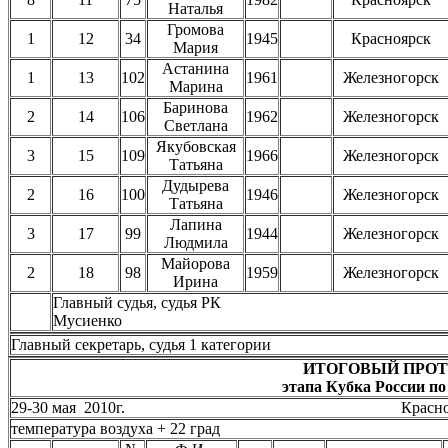
Наталья
Громова
1
12
34
1945
Красноярск
Мария
Астанина
1
13
102
1961
Железногорск
Марина
Баринова
2
14
106
1962
Железногорск
Светлана
Якубовская
3
15
109
1966
Железногорск
Татьяна
Дудырева
2
16
100
1946
Железногорск
Татьяна
Лапина
3
17
99
1944
Железногорск
Людмила
Майорова
2
18
98
1959
Железногорск
Ирина
Главный судья, суд
Мусиенко
Главный секретарь, судья 1 катего
ИТОГОВЫЙ ПРО
этапа Кубка России по
29-30 мая 2010г. Красноярск, о
температура воздуха + 22 град