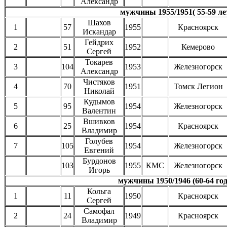
Александр
мужчины 1955/1951( 55-59 ле
Шахов
1
57
1955
Красноярск
Искандар
Гейдрих
2
51
1952
Кемерово
Сергей
Токарев
3
104
1953
Железногорск
Александр
Чистяков
4
70
1951
Томск Легион
Николай
Кудымов
5
95
1954
Железногорск
Валентин
Вшивков
6
25
1954
Красноярск
Владимир
Голубев
7
105
1954
Железногорск
Евгений
Бурдонов
103
1955
КМС
Железногорск
Игорь
мужчины 1950/1946 (60-64 год
Кольга
1
11
1950
Красноярск
Сергей
Самофал
2
24
1949
Красноярск
Владимир