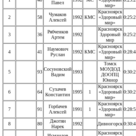
Павел
мир»
Красноярск
Чумаков
2
58
1992
КМС
«Здоровый
0:25:
Алексей
мир»
Красноярск
Рябченков
3
36
1992
Здоровый
0:25:
Артем
мир
Красноярск
Наумович
4
41
1992
КМС
«Здоровый
0:28:
Руслан
мир»
Томск
Сосуновский
МОУДОД
5
93
1993
0:30:
Вадим
ДООПЦ
Юниор
Красноярск
Сухачев
6
64
1995
1
«Здоровый
0:30:
Константин
мир»
Красноярск
Горбачев
7
91
1991
1
«Здоровый
0:28:
Алексей
мир»
Джотян
8
80
1992
Дивногорск
0:30:
Нарек
Красноярск
Исмаилов