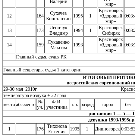
Валерий
мир»
Красноярск
Сухачев
12
164
1995
1
«Здоровый
0:03:
Константин
мир»
Леончук
Красноярск
13
173
1994
1
0:03:
Владимр
Сибиряк
Красноярск
Лукавенко
14
159
1993
«Здоровый
0:03:
Максим
мир»
Главный судья, судья Р
Главный секретарь, судья 1 катего
ИТОГОВЫЙ ПРОТОК
всероссийских соревнований п
29-30 мая 2010г. Красноярск, о
температура воздуха + 22 град
№
Ф.И.
место
абс.место
г.р.
разряд
город
бег
уч.
участника
дистанция 1 — 5 — 1
девушки 1993/1995г.р
Тихонова
1
176
1995
1
Дивногорск
0:03:5
Евгения