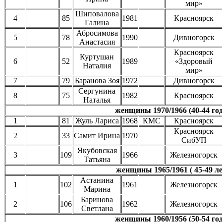
мир»
Шиповалова
4
85
1981
Красноярск
Галина
Абросимова
5
78
1990
Дивногорск
Анастасия
Красноярск
Куртушан
6
52
1989
«Здоровый
Наталия
мир»
7
79
Баранова Зоя
1972
Дивногорск
Сергунина
8
75
1982
Красноярск
Наталья
женщины 1970/1966 (40-44 год
1
81
Жуль Лариса
1968
КМС
Красноярск
Красноярск
2
33
Самит Ирина
1970
СибУП
Якубовская
3
109
1966
Железногорск
Татьяна
женщины 1965/1961 ( 45-49 ле
Астанина
1
102
1961
Железногорск
Марина
Баринова
2
106
1962
Железногорск
Светлана
женщины 1960/1956 (50-54 год