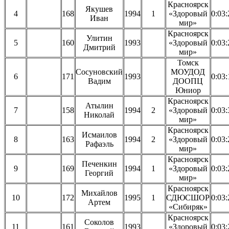
Красноярск
Якушев
4
168
1994
1
«Здоровый
0:03:
Иван
мир»
Красноярск
Улитин
5
160
1993
«Здоровый
0:03:
Дмитрий
мир»
Томск
Сосуновский
МОУДОД
6
171
1993
0:03:
Вадим
ДООПЦ
Юниор
Красноярск
Атылин
7
158
1994
2
«Здоровый
0:03:
Николай
мир»
Красноярск
Исмаилов
8
163
1994
2
«Здоровый
0:03:
Рафаэль
мир»
Красноярск
Печенкин
9
169
1994
1
«Здоровый
0:03:
Георгий
мир»
Красноярск
Михайлов
10
172
1995
1
СДЮСШОР
0:03:
Артем
«Сибиряк»
Красноярск
Соколов
11
161
1993
«Здоровый
0:03: