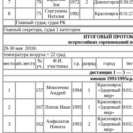
7
79
1972
2
Дивногорск
0:30:3
Зоя
Сергунина
8
75
1982
Красноярск
0:31:2
Наталья
Главный судья, судья Р
Главный секретарь, судья 1 катего
ИТОГОВЫЙ ПРОТО
всероссийких соревнований п
29-30 мая 2010г. Красноя
температура воздуха + 22 град
№
Ф.И.
место
абс.место
г.р.
разряд
город
бег
уч.
участника
дистанция 1 — 5 — 
юноши 1993/1995г.р
Красноярск
Моисеенко
1
157
1994
1
«Здоровый
0:03:
Андрей
мир»
Красноярск
2
167
Попов Иван
1995
1
«Здоровый
0:03:
мир»
Красноярск
Анфилатов
3
162
1993
2
«Здоровый
0:03:
Никита
мир»