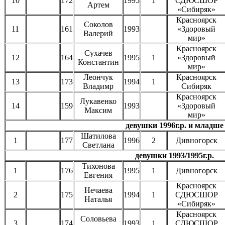
10
172
1995
1
СДЮСШОР
Артем
«Сибиряк»
Красноярск
Соколов
11
161
1993
«Здоровый
Валерий
мир»
Красноярск
Сухачев
12
164
1995
1
«Здоровый
Константин
мир»
Леончук
Красноярск
13
173
1994
1
Владимр
Сибиряк
Красноярск
Лукавенко
14
159
1993
«Здоровый
Максим
мир»
девушки 1996г.р. и младше
Шатилова
1
177
1996
2
Дивногорск
Светлана
девушки 1993/1995г.р.
Тихонова
1
176
1995
1
Дивногорск
Евгения
Красноярск
Нечаева
2
175
1994
1
СДЮСШОР
Наталья
«Сибиряк»
Красноярск
Соловьева
3
174
1993
1
СДЮСШОР