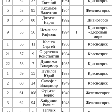
10
52
27
1961
Красноярск
Евгений
Кудымов
5
53
95
1954
Железногорск
Валентин
Джотян
8
54
80
1992
Дивногорск
Нарек
Красноярск
Исмаилов
9
55
56
1994
1
«Здоровый
Рафаэль
мир»
Кольга
1
56
11
1950
Красноярск
Сергей
Огурченок
21
57
9
1984
Красноярск
Константин
Дудников
22
58
7
1985
Красноярск
Владимир
Путилов
1
59
55
1938
Красноярск
Юрий
Самофал
2
60
24
1949
Красноярск
Владимир
Фуфачев
2
61
108
1940
Железногорск
Борис
Хайрулин
3
62
94
1948
Железногорск
Рамиль
Теплых