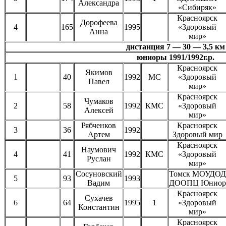
Александра
«Сибиряк»
Красноярск
Дорофеева
4
165
1995
«Здоровый
Анна
мир»
дистанция 7 — 30 — 3,5 км
юниоры 1991/1992г.р.
Красноярск
Якимов
1
40
1992
МС
«Здоровый
Павел
мир»
Красноярск
Чумаков
2
58
1992
КМС
«Здоровый
Алексей
мир»
Рябченков
Красноярск
3
36
1992
Артем
Здоровый мир
Красноярск
Наумович
4
41
1992
КМС
«Здоровый
Руслан
мир»
Сосуновский
Томск МОУДОД
5
93
1993
Вадим
ДООПЦ Юниор
Красноярск
Сухачев
6
64
1995
1
«Здоровый
Константин
мир»
Красноярск