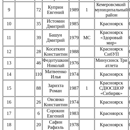
Кемеровсмкий
Куприн
9
72
1989
1
муниципальный
Евгений
район
Истомин
10
35
1985
Красноярск
Дмитрий
Красноярск
Башун
11
39
1979
МС
«Здоровый
Дмитрий
мир»
Косаткин
Красноярск
12
28
1988
Константин
СибУП
Федотушкин
Минусинск Три
13
46
1976
Николай
атлета
Матвеенко
14
110
1974
Красноярск
Илья
Красноярск
Зарихта
15
88
1987
1
СДЮСШОР
Роман
«Сибиряк»
Овсянко
16
26
1974
Красноярск
Константин
Сорокин
17
6
1983
Красняорск
Евгений
Сафин
18
20
1978
Красноярск
Рафаэль