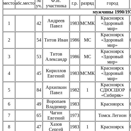
№
Ф.И.
место
абс.место
г.р.
разряд
город
уч.
участника
мужчины 1990/197
Красноярск
Андреев
1
42
1983
МСМК
«Здоровый
Павел
мир»
Красноярск
2
54
Титов Иван
1986
МС
«Здоровый
мир»
Красноярск
Титов
3
53
1986
МС
«Здоровый
Александр
мир»
Красноярск
Кириллов
4
45
1983
МСМК
«Здоровый
Евгений
мир»
Красноярск
Архипкин
5
84
1982
1
СДЮСШОР
Павел
«Сибиряк»
Воропаев
6
49
1983
Красняорск
Владимир
Чагин
7
65
1973
Томск Легион
Евгений
Хазов
8
47
1983
1
Красноярск
Сергей