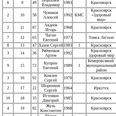
Воропаев
6
9
49
1983
Красняорск
Владимир
Красноярск
Чумаков
2
10
58
1992
КМС
«Здоровый
Алексей
мир»
Авдеев
2
11
87
1968
Красноярск
Игорь
Чагин
7
12
65
1973
Томск Легион
Евгений
8
13
47
Хазов Сергей
1983
1
Красноярск
Рябченков
Красноярск
3
14
36
1992
Артем
Здоровый мир
Кемеровсмкий
Куприн
9
15
72
1989
1
муниципальный
Евгений
район
Комлев
3
16
92
1970
Красноярск
Сергей
Шорников
2
17
22
1964
Иркутск
Сергей
Истомин
10
18
35
1985
Красноярск
Дмитрий
Жуль
4
19
82
1968
Красноярск
Константин
Шахов