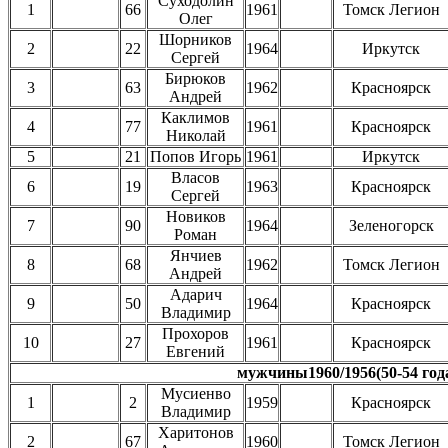
Суходолин
1
66
1961
Томск Легион
Олег
Шорников
2
22
1964
Иркутск
Сергей
Бирюков
3
63
1962
Красноярск
Андрей
Каклимов
4
77
1961
Красноярск
Николай
5
21
Попов Игорь
1961
Иркутск
Власов
6
19
1963
Красноярск
Сергей
Новиков
7
90
1964
Зеленогорск
Роман
Янчиев
8
68
1962
Томск Легион
Андрей
Адарич
9
50
1964
Красноярск
Владимир
Прохоров
10
27
1961
Красноярск
Евгений
мужчины1960/1956(50-54 год
Мусиенво
1
2
1959
Красноярск
Владимир
Харитонов
2
67
1960
Томск Легион