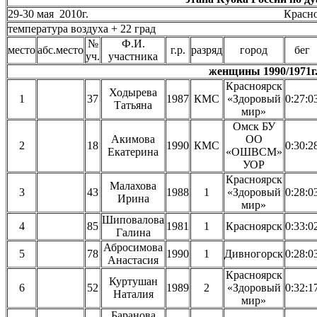
29-30 мая 2010г. Красноярск, о
температура воздуха + 22 град
№
Ф.И.
место
абс.место
г.р.
разряд
город
бег
уч.
участника
женщины 1990/1971г.
Красноярск
Ходырева
1
37
1987
КМС
«Здоровый
0:27:0
Татьяна
мир»
Омск БУ
Акимова
ОО
2
18
1990
КМС
0:30:2
Екатерина
«ОШВСМ»
УОР
Красноярск
Малахова
3
43
1988
1
«Здоровый
0:28:0
Ирина
мир»
Шиповалова
4
85
1981
1
Красноярск
0:33:0
Галина
Абросимова
5
78
1990
1
Дивногорск
0:28:0
Анастасия
Красноярск
Куртушан
6
52
1989
2
«Здоровый
0:32:1
Наталия
мир»
Баранова