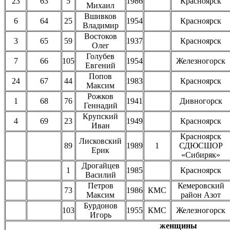
23
63
5
1986
Красноярск
Михаил
Вшивков
6
64
25
1954
Красноярск
Владимир
Востоков
3
65
59
1937
Красноярск
Олег
Голубев
7
66
105
1954
Железногорск
Евгений
Попов
24
67
44
1983
Красноярск
Максим
Рожков
1
68
76
1941
Дивногорск
Геннадий
Крупский
4
69
23
1949
Красноярск
Иван
Красноярск
Лисковский
89
1989
1
СДЮСШОР
Ерик
«Сибиряк»
Дрогайцев
1
1985
Красноярск
Василий
Петров
Кемеровский
73
1986
КМС
Максим
район Азот
Бурдонов
103
1955
КМС
Железногорск
Игорь
женщины