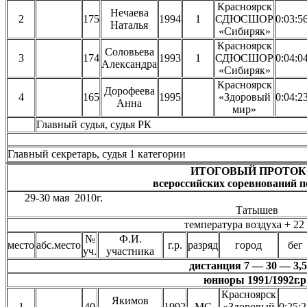
Красноярск
Нечаева
2
175
1994
1
СДЮСШОР
0:03:5
Наталья
«Сибиряк»
Красноярск
Соловьева
3
174
1993
1
СДЮСШОР
0:04:0
Александра
«Сибиряк»
Красноярск
Дорофеева
4
165
1995
«Здоровый
0:04:2
Анна
мир»
Главный судья, судья Р
Главный секретарь, судья 1 катего
ИТОГОВЫЙ ПРОТОК
всероссийских соревнований п
29-30 мая 2010г. К
Татышев
температура воздуха + 22
№
Ф.И.
место
абс.место
г.р.
разряд
город
бег
уч.
участника
дистанция 7 — 30 — 3,5
юниоры 1991/1992г.р
Красноярск
Якимов
1
40
1992
МС
«Здоровый
0:25: