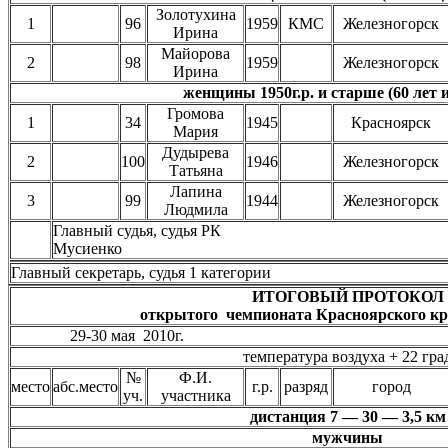
Золотухина
1
96
1959
КМС
Железногорск
Ирина
Майорова
2
98
1959
Железногорск
Ирина
женщины 1950г.р. и старше (60 лет 
Громова
1
34
1945
Красноярск
Мария
Дудырева
2
100
1946
Железногорск
Татьяна
Лапина
3
99
1944
Железногорск
Людмила
Главный судья, суд
Мусиенко
Главный секретарь, судья 1 катего
ИТОГОВЫЙ ПРОТОКОЛ
открытого чемпионата Красноярского кр
29-30 мая 2010г. Красноярс
температура воздуха + 22 гра
№
Ф.И.
место
абс.место
г.р.
разряд
город
уч.
участника
дистанция 7 — 30 — 3,5 км
мужчины