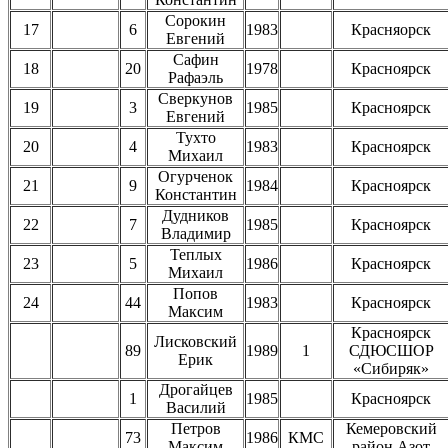
Сорокин
17
6
1983
Красняорск
Евгений
Сафин
18
20
1978
Красноярск
Рафаэль
Сверкунов
19
3
1985
Красноярск
Евгений
Тухто
20
4
1983
Красноярск
Михаил
Огурченок
21
9
1984
Красноярск
Константин
Дудников
22
7
1985
Красноярск
Владимир
Теплых
23
5
1986
Красноярск
Михаил
Попов
24
44
1983
Красноярск
Максим
Красноярск
Лисковский
89
1989
1
СДЮСШОР
Ерик
«Сибиряк»
Дрогайцев
1
1985
Красноярск
Василий
Петров
Кемеровский
73
1986
КМС
Максим
район Азот