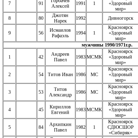
Горбачев
7
91
1991
1
«Здоровый
Алексей
мир»
Джотян
8
80
1992
Дивногорск
Нарек
Красноярск
Исмаилов
9
56
1994
1
«Здоровый
Рафаэль
мир»
мужчины 1990/1971г.р.
Красноярск
Андреев
1
42
1983
МСМК
«Здоровый
Павел
мир»
Красноярск
2
54
Титов Иван
1986
МС
«Здоровый
мир»
Красноярск
Титов
3
53
1986
МС
«Здоровый
Александр
мир»
Красноярск
Кириллов
4
45
1983
МСМК
«Здоровый
Евгений
мир»
Красноярск
Архипкин
5
84
1982
1
СДЮСШОР
Павел
«Сибиряк»