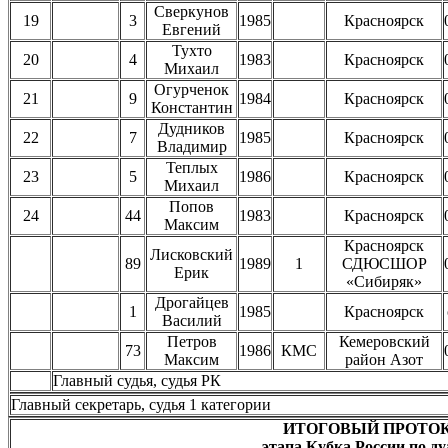
Сверкунов
19
3
1985
Красноярск
Евгений
Тухто
20
4
1983
Красноярск
Михаил
Огурченок
21
9
1984
Красноярск
Константин
Дудников
22
7
1985
Красноярск
Владимир
Теплых
23
5
1986
Красноярск
Михаил
Попов
24
44
1983
Красноярск
Максим
Красноярск
Лисковский
89
1989
1
СДЮСШОР
Ерик
«Сибиряк»
Дрогайцев
1
1985
Красноярск
Василий
Петров
Кемеровский
73
1986
КМС
Максим
район Азот
Главный судья, судья Р
Главный секретарь, судья 1 катего
ИТОГОВЫЙ ПРОТО
этапа Кубка России по д