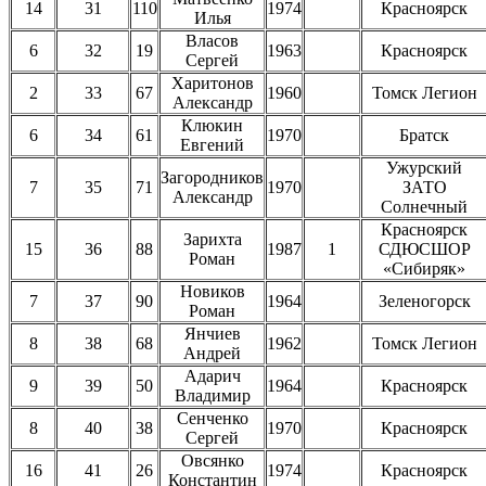
14
31
110
1974
Красноярск
Илья
Власов
6
32
19
1963
Красноярск
Сергей
Харитонов
2
33
67
1960
Томск Легион
Александр
Клюкин
6
34
61
1970
Братск
Евгений
Ужурский
Загородников
7
35
71
1970
ЗАТО
Александр
Солнечный
Красноярск
Зарихта
15
36
88
1987
1
СДЮСШОР
Роман
«Сибиряк»
Новиков
7
37
90
1964
Зеленогорск
Роман
Янчиев
8
38
68
1962
Томск Легион
Андрей
Адарич
9
39
50
1964
Красноярск
Владимир
Сенченко
8
40
38
1970
Красноярск
Сергей
Овсянко
16
41
26
1974
Красноярск
Константин