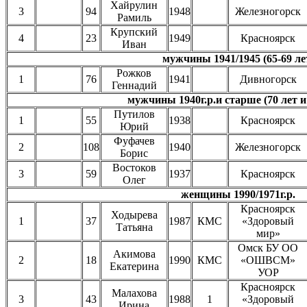
Хайрулин
3
94
1948
Железногорск
Рамиль
Крупский
4
23
1949
Красноярск
Иван
мужчины 1941/1945 (65-69 ле
Рожков
1
76
1941
Дивногорск
Геннадий
мужчины 1940г.р.и старше (70 лет и
Путилов
1
55
1938
Красноярск
Юрий
Фуфачев
2
108
1940
Железногорск
Борис
Востоков
3
59
1937
Красноярск
Олег
женщины 1990/1971г.р.
Красноярск
Ходырева
1
37
1987
КМС
«Здоровый
Татьяна
мир»
Омск БУ ОО
Акимова
2
18
1990
КМС
«ОШВСМ»
Екатерина
УОР
Красноярск
Малахова
3
43
1988
1
«Здоровый
Ирина