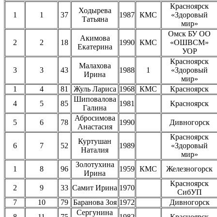
Красноярск
Ходырева
1
1
37
1987
КМС
«Здоровый
Татьяна
мир»
Омск БУ ОО
Акимова
2
2
18
1990
КМС
«ОШВСМ»
Екатерина
УОР
Красноярск
Малахова
3
3
43
1988
1
«Здоровый
Ирина
мир»
1
4
81
Жуль Лариса
1968
КМС
Красноярск
Шиповалова
4
5
85
1981
Красноярск
Галина
Абросимова
5
6
78
1990
Дивногорск
Анастасия
Красноярск
Куртушан
6
7
52
1989
«Здоровый
Наталия
мир»
Золотухина
1
8
96
1959
КМС
Железногорск
Ирина
Красноярск
2
9
33
Самит Ирина
1970
СибУП
7
10
79
Баранова Зоя
1972
Дивногорск
Сергунина
8
11
75
1982
Красноярск