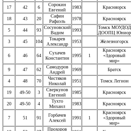
Сорокин
17
42
6
1983
Красняорск
Евгений
Сафин
18
43
20
1978
Красноярск
Рафаэль
Сосуновский
Томск МОУДОД
5
44
93
1993
Вадим
ДООПЦ Юниор
Токарев
3
45
104
1953
Железногорск
Александр
Красноярск
Сухачев
6
46
64
1995
1
«Здоровый
Константин
мир»
Самодуров
9
47
62
1969
Братск
Андрей
Чистяков
4
48
70
1951
Томск Легион
Николай
Сверкунов
19
49-50
3
1985
Красноярск
Евгений
Тухто
20
49-50
4
1983
Красноярск
Михаил
Красноярск
Горбачев
7
51
91
1991
1
«Здоровый
Алексей
мир»
Прохоров