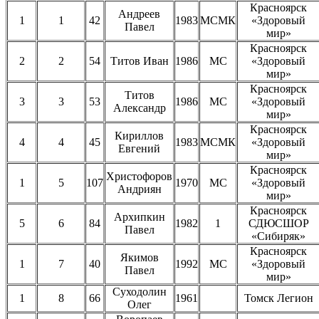
Красноярск
Андреев
1
1
42
1983
МСМК
«Здоровый
Павел
мир»
Красноярск
2
2
54
Титов Иван
1986
МС
«Здоровый
мир»
Красноярск
Титов
3
3
53
1986
МС
«Здоровый
Александр
мир»
Красноярск
Кириллов
4
4
45
1983
МСМК
«Здоровый
Евгений
мир»
Красноярск
Христофоров
1
5
107
1970
МС
«Здоровый
Андриян
мир»
Красноярск
Архипкин
5
6
84
1982
1
СДЮСШОР
Павел
«Сибиряк»
Красноярск
Якимов
1
7
40
1992
МС
«Здоровый
Павел
мир»
Суходолин
1
8
66
1961
Томск Легион
Олег