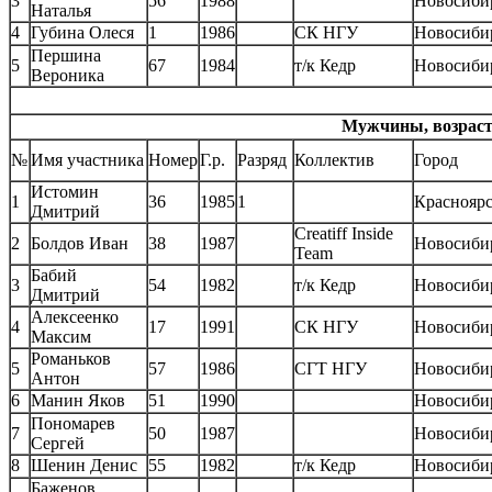
3
56
1988
Новосиби
Наталья
4
Губина Олеся
1
1986
СК НГУ
Новосиби
Першина
5
67
1984
т/к Кедр
Новосиби
Вероника
Мужчины, возрастн
№
Имя участника
Номер
Г.р.
Разряд
Коллектив
Город
Истомин
1
36
1985
1
Краснояр
Дмитрий
Creatiff Inside
2
Болдов Иван
38
1987
Новосиби
Team
Бабий
3
54
1982
т/к Кедр
Новосиби
Дмитрий
Алексеенко
4
17
1991
СК НГУ
Новосиби
Максим
Романьков
5
57
1986
СГТ НГУ
Новосиби
Антон
6
Манин Яков
51
1990
Новосиби
Пономарев
7
50
1987
Новосиби
Сергей
8
Шенин Денис
55
1982
т/к Кедр
Новосиби
Баженов