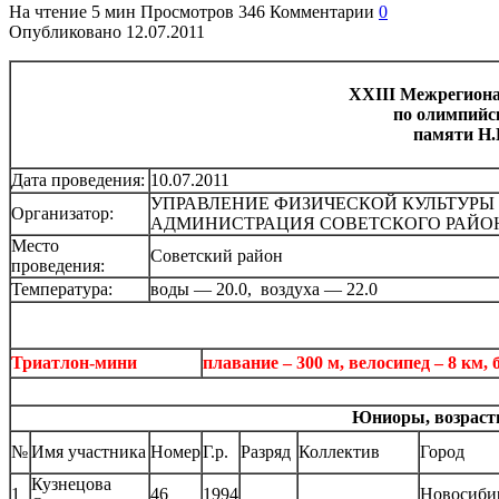
На чтение
5 мин
Просмотров
346
Комментарии
0
Опубликовано
12.07.2011
XXIII Межрегион
по олимпийс
памяти Н
Дата проведения:
10.07.2011
УПРАВЛЕНИЕ ФИЗИЧЕСКОЙ КУЛЬТУРЫ
Организатор:
АДМИНИСТРАЦИЯ СОВЕТСКОГО РАЙО
Место
Советский район
проведения:
Температура:
воды — 20.0, воздуха — 22.0
Триатлон-мини
плавание – 300 м, велосипед – 8 км, б
Юниоры, возрастн
№
Имя участника
Номер
Г.р.
Разряд
Коллектив
Город
Кузнецова
1
46
1994
Новосиби