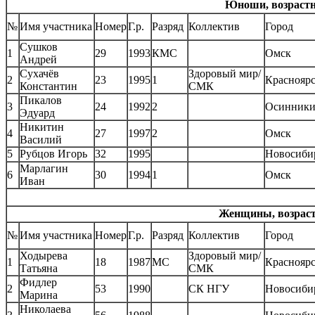
Юноши, возрастна
№
Имя участника
Номер
Г.р.
Разряд
Коллектив
Город
Сушков
1
29
1993
КМС
Омск
Андрей
Сухачёв
Здоровый мир/
2
23
1995
1
Краснояр
Константин
СМК
Пикалов
3
24
1992
2
Осинник
Эдуард
Никитин
4
27
1997
2
Омск
Василий
5
Рубцов Игорь
32
1995
Новосиби
Марлагин
6
30
1994
1
Омск
Иван
Женщины, возрастн
№
Имя участника
Номер
Г.р.
Разряд
Коллектив
Город
Ходырева
Здоровый мир/
1
18
1987
МС
Краснояр
Татьяна
СМК
Фидлер
2
53
1990
СК НГУ
Новосиби
Марина
Николаева