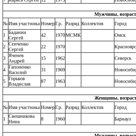
Мужчины, возрастн
№
Имя участника
Номер
Г.р.
Разряд
Коллектив
Город
Баданин
1
42
1970
МСМК
Омск
Сергей
Сенченко
2
22
1970
Краснояр
Сергей
Яченев
3
15
1962
Северск
Андрей
Гапоненко
4
31
1969
Новосиби
Василий
Горьков
5
87
1963
Новосиби
Владислав
Женщины, возрастн
№
Имя участника
Номер
Г.р.
Разряд
Коллектив
Город
Свешникова
1
8
1960
Барнаул
Нина
Мужчины, возрастн