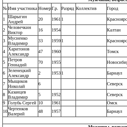
№
Имя участника
Номер
Г.р.
Разряд
Коллектив
Город
Шарыгин
1
20
1961
1
Краснояр
Андрей
Человечкин
2
16
1954
Калтан
Виктор
Мусиенко
3
33
1959
1
Краснояр
Владимир
Харитонов
4
47
1960
Томск
Александр
Петров
5
70
1955
Новосиби
Геннадий
Зеленецкий
6
2
1953
1
Барнаул
Александр
Мыщиков
7
6
Северск
Николай
Казанцев
8
5
1952
Северск
Владимир
9
Голубь Сергей
10
1961
Омск
Чертенков
10
48
1957
Барнаул
Валерий
Мужчины, возрастн