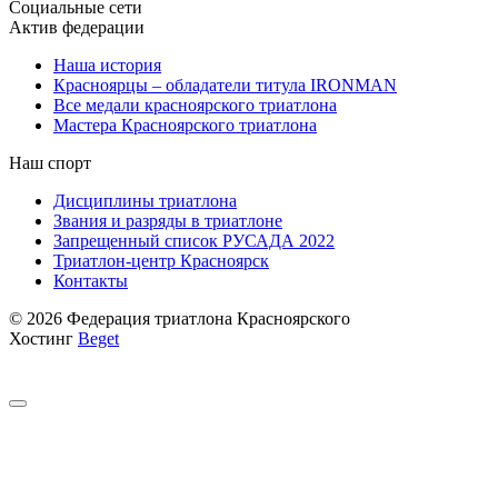
Социальные сети
Актив федерации
Наша история
Красноярцы – обладатели титула IRONMAN
Все медали красноярского триатлона
Мастера Красноярского триатлона
Наш спорт
Дисциплины триатлона
Звания и разряды в триатлоне
Запрещенный список РУСАДА 2022
Триатлон-центр Красноярск
Контакты
© 2026 Федерация триатлона Красноярского
Хостинг
Beget