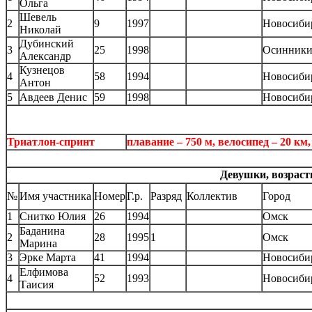
Ольга
Шевель
2
9
1997
Новосиби
Николай
Дубинский
3
25
1998
Осинник
Александр
Кузнецов
4
58
1994
Новосиби
Антон
5
Авдеев Денис
59
1998
Новосиби
Триатлон-спринт
плавание – 750 м, велосипед – 20 км,
Девушки, возрастн
№
Имя участника
Номер
Г.р.
Разряд
Коллектив
Город
1
Снитко Юлия
26
1994
Омск
Баданина
2
28
1995
1
Омск
Марина
3
Эрке Марта
41
1994
Новосиби
Елфимова
4
52
1993
Новосиби
Таисия