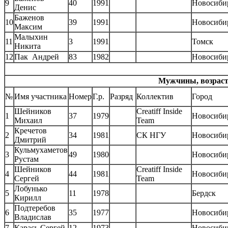
9
40
1991
Новосиби
Денис
Баженов
10
39
1991
Новосиби
Максим
Малыхин
11
3
1991
Томск
Никита
12
Пак Андрей
83
1982
Новосиби
Мужчины, возрастн
№
Имя участника
Номер
Г.р.
Разряд
Коллектив
Город
Шейников
Creatiff Inside
1
37
1979
Новосиби
Михаил
Team
Кречетов
2
34
1981
СК НГУ
Новосиби
Дмитрий
Кульмухаметов
3
49
1980
Новосиби
Рустам
Шейников
Creatiff Inside
4
44
1981
Новосиби
Сергей
Team
Лобунько
5
11
1978
Бердск
Кирилл
Подтеребов
6
35
1977
Новосиби
Владислав
7
Карась Сергей
12
1973
Новосиби