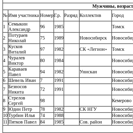
Мужчины, возрастн
№
Имя участника
Номер
Г.р.
Разряд
Коллектив
Город
Семыкин
1
96
1985
Томск
Александр
Потураев
2
75
1989
Новосибирск
Новосиби
Николай
Кусков
3
97
1982
СК «Легион»
Томск
Виталий
Чуралев
4
80
1984
Новосиби
Виктор
Караваев
5
94
1982
Унискан
Новосиби
Павел
6
Шевель Иван
7
1991
Новосиби
Безносов
7
72
1991
Новосиби
Никита
Стрелов
8
98
Кемерово
Сергей
9
Юдин Петр
78
1982
СК НГУ
Новосиби
10
Турбин Илья
74
1988
Новосиби
11
Пятков Павел
84
1985
Сов. район
Новосиби