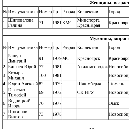
Женщины, возрастн
№
Имя участника
Номер
Г.р.
Разряд
Коллектив
Город
Шиповалова
Минспорта
1
71
1981
КМС
Краснояр
Галина
Красн.Края
Мужчины, возрастн
№
Имя участника
Номер
Г.р.
Разряд
Коллектив
Город
Башун
1
91
1979
МС
Красноярск
Краснояр
Дмитрий
2
Бишаев Юрий
77
1981
Академгородок
Новосиби
Козырь
3
100
1981
Новосиби
Михаил
4
Юдин Алексей
82
1979
Шлюмберже
Тюмень
Герасько
5
69
1972
СК НГУ
Новосиби
Тимофей
Ведрицкий
6
76
1977
Омск
Игорь
Прохоров
7
73
1978
Новосиби
Виктор