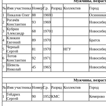
Мужчины, возрастн
№
Имя участника
Номер
Г.р.
Разряд
Коллектив
Город
1
Пикалов Олег
88
1969
1
Осинник
Рогачёв
2
93
1969
Новосиби
Константин
Кубрин
3
68
1970
1
Новосиби
Александр
Клюкин
4
89
1970
Братск
Евгений
Черный
5
81
1970
НГУ
Новосиби
Сергей
Лотов
6
92
1971
Новосиби
Константин
Шевель
7
45
1965
Новосиби
Николай
Мужчины, возрастн
№
Имя участника
Номер
Г.р.
Разряд
Коллектив
Город
Гейдрих
1
90
1952
КМС
Кемерово
Сергей