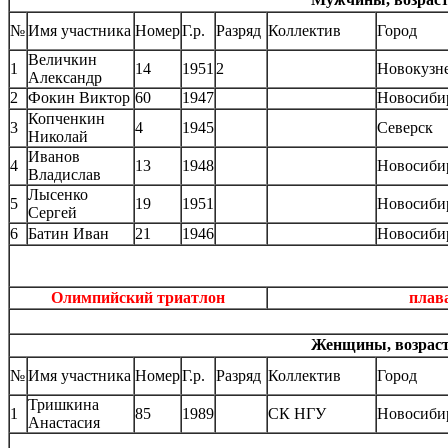
№
Имя участника
Номер
Г.р.
Разряд
Коллектив
Город
Величкин
1
14
1951
2
Новокузн
Александр
2
Фокин Виктор
60
1947
Новосиби
Копченкин
3
4
1945
Северск
Николай
Иванов
4
13
1948
Новосиби
Владислав
Лысенко
5
19
1951
Новосиби
Сергей
6
Батин Иван
21
1946
Новосиби
Олимпийский триатлон
плава
Женщины, возрастн
№
Имя участника
Номер
Г.р.
Разряд
Коллектив
Город
Тришкина
1
85
1989
СК НГУ
Новосиби
Анастасия