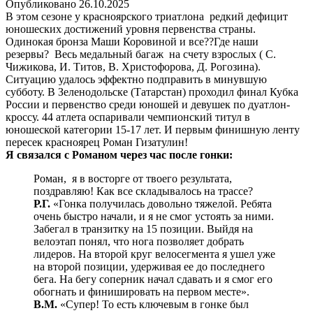
Опубликовано
26.10.2025
В этом сезоне у красноярского триатлона редкий дефицит
юношеских достижений уровня первенства страны.
Одинокая бронза Маши Коровиной и все??Где наши
резервы? Весь медальный багаж на счету взрослых ( С.
Чижикова, И. Титов, В. Христофорова, Д. Рогозина).
Ситуацию удалось эффектно подправить в минувшую
субботу. В Зеленодольске (Татарстан) проходил финал Кубка
России и первенство среди юношей и девушек по дуатлон-
кроссу. 44 атлета оспаривали чемпионский титул в
юношеской категории 15-17 лет. И первым финишную ленту
пересек красноярец Роман Гизатулин!
Я связался с Романом через час после гонки:
Роман, я в восторге от твоего результата,
поздравляю! Как все складывалось на трассе?
Р.Г.
«Гонка получилась довольно тяжелой. Ребята
очень быстро начали, и я не смог устоять за ними.
Забегал в транзитку на 15 позиции. Выйдя на
велоэтап понял, что нога позволяет добрать
лидеров. На второй круг велосегмента я ушел уже
на второй позиции, удерживая ее до последнего
бега. На бегу соперник начал сдавать и я смог его
обогнать и финишировать на первом месте».
В.М.
«Супер! То есть ключевым в гонке был