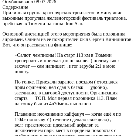
Опубликовано
08.07.2026
Содержание
Приличная группа красноярских триатлетов в минувшие
выходные прогуляла железногорский фестиваль триатлона,
пребывая в Тюмени на гонке Iron Star.
Основной дистанцией этого мероприятия была половинка
айронмен. Одним из ее покорителей был Сергей Винидиктов.
Вот, что он рассказал на финише:
«Салют, чемпионы! На старт 113 км в Тюмени
тренер хоть и приехал ,но не вышел ( почему так :
захочет — сам напишет) , итог зарубы 2:1 в мою
пользу.
По гонке. Приехали заранее, поездом ( отоспался
прям офигенно, вел сдал в багаж — удобно),
заселились в шаговой доступности. Организация
старта — ТОП. Моя первая половинка 113. План
на гонку был из 4ч30мин- выполнен.
Плавание: неожиданно кайфанул — когда ещё я по
1’04» поплыву ? ( течение сделало своё дело) ,
вел: практически идеальный асфальт, за
исключением пары мест в городе на поворотах с
выбоинами и рельс на трассе, которые пролетал не