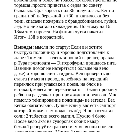
тормозя ,просто привстав с седла по совету
бывалых. Ср. скорость под 36 получилась. Бег по
гранитной набережной в +30, практически без
тени, спасали пожарные с брандсбоиндами, губки,
лёд. Но не хватало охлаждения. По этому на 16-
18км темп просел. На финиш чутка накатил.
Итог- 13й в возрастной.
Выводы:
мысли по старту: Если вы хотите
быструю половинку и хорошо подготовлены к
жаре : Тюмень — очень хороший вариант, правда
р.Тура грязновата — Энтерофурил пришлось пить.
Вазилин помог не натереться ( больше на вело
даже) и хорошо снять гидрик. Вел проверять до
старта ( у меня провод перебился на передний
переклюк при упаковке в поезд, на блок не
вставал), колеса не перекачивать — были пробои у
ребят на разделках при прохождении рельсов. Мне
помогло тейпирование поясницы- не затекла. Бег.
Кепка обязательно. Лучше если у вас есть саппорт
который может вам подавать лёд. Я не рассчитал
соли: 2 таблетки всего выпил. Нужно 4 было.
После вело 3км на судорогах обоих квадр
бежал.Тренеруйте транзитки: у меня они ооочень
долгие получились. Минут 3 можно точно