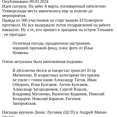
Опубликовано
09.03.2024
Идея сыграла. На забег 8 марта, посвященный пятилетию
Универсиады места закончились еще за неделю до
мероприятия.
Правда из 500 участников на старт вышли 437(смотрите
протокол). Не все выдержали поток поздравлений на работе
накануне. Ну а те, кто пришел в праздник на остров Татышев
, не прогадал.
Отличная погода, праздничное настроение,
хороший призовой фонд, плюс фото от Ильи
Немкова.
Очень актуальна была шипованная подошва.
В абсолютке бился за пьедестал триатлет Егор
Матвеенко. В возрастных категориях без призов
не ушли с гонки наши Александр Титов, Иван
Обеднин, Илья Булгаков, Антон Булгаков,
Александр Загородников, Сергей Власов,
Владимир Мусиенко, Валентин Кудымов, Николай
Болдырев, Николай Баранов, Евгения
Запорожская.
Награды вручали Денис Луговик (ЦСП) и Андрей Махин
(Агат).