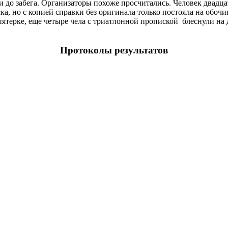
 до забега.
Организаторы похоже просчитались. Человек двадцат
ка, но с копией справки без оригинала только постояла на обочи
 пятерке, еще четыре чела с триатлонной пропиской блеснули на
Протоколы результатов