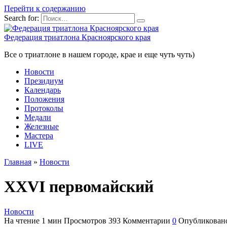
Перейти к содержанию
Search for:
Федерация триатлона Красноярского края
Все о триатлоне в нашем городе, крае и еще чуть чуть)
Новости
Президиум
Календарь
Положения
Протоколы
Медали
Железные
Мастера
LIVE
Главная
»
Новости
XXVI первомайский
Новости
На чтение
1 мин
Просмотров
393
Комментарии
0
Опубликован