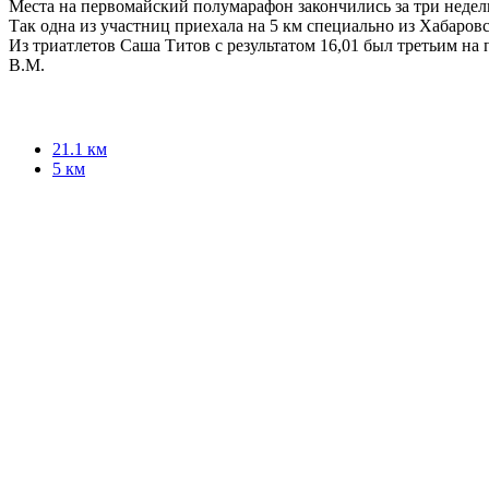
Места на первомайский полумарафон закончились за три недели
Так одна из участниц приехала на 5 км специально из Хабаровс
Из триатлетов Саша Титов с результатом 16,01 был третьим на
В.М.
21.1 км
5 км