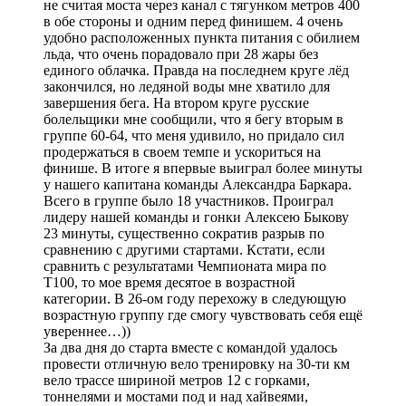
не считая моста через канал с тягунком метров 400
в обе стороны и одним перед финишем. 4 очень
удобно расположенных пункта питания с обилием
льда, что очень порадовало при 28 жары без
единого облачка. Правда на последнем круге лёд
закончился, но ледяной воды мне хватило для
завершения бега. На втором круге русские
болельщики мне сообщили, что я бегу вторым в
группе 60-64, что меня удивило, но придало сил
продержаться в своем темпе и ускориться на
финише. В итоге я впервые выиграл более минуты
у нашего капитана команды Александра Баркара.
Всего в группе было 18 участников. Проиграл
лидеру нашей команды и гонки Алексею Быкову
23 минуты, существенно сократив разрыв по
сравнению с другими стартами. Кстати, если
сравнить с результатами Чемпионата мира по
Т100, то мое время десятое в возрастной
категории. В 26-ом году перехожу в следующую
возрастную группу где смогу чувствовать себя ещё
увереннее…))
За два дня до старта вместе с командой удалось
провести отличную вело тренировку на 30-ти км
вело трассе шириной метров 12 с горками,
тоннелями и мостами под и над хайвеями,