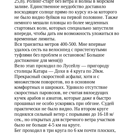
25,8). Ролинг-старт без ветра и волны в морском
заливе. Единственное неудобство доставило
восходящее солнце прямо по курсу из-за которого
не было видно буйков на первой половине. Также
немного мешали пловцы из более медленных
стартовых волн, которых специально запустили
впереди, чтобы дать им возможность уложиться во
временные лимиты.
Вся транзитка метров 400-500. Мне впервые
удалось сесть на велосипед с пристегнутыми
туфлями без проблем и остановок! Большое
достижение для меня)))
Вело этап проходил по Лусейлу — пригороду
столицы Катара — Дохи в 4 круга по 20км.
Прекрасный скоростной асфальт, хотя и с
множеством поворотов, но в основном
комфортных и широких. Удивило отсутствие
скоростных паровозов, не считая вялоедущих
кучек арабов и азиатов, которые даже я быстро
прошивал не особо ускоряясь при обгоне. Судей
практически не было видно. На втором круге
поднялся сильный ветер с порывами до 16-18 м/
сек., но открытых для встречного ветра участков
было не больше 4-5 км на круге.
Бег проходил в три круга по 6 км почти плоских,