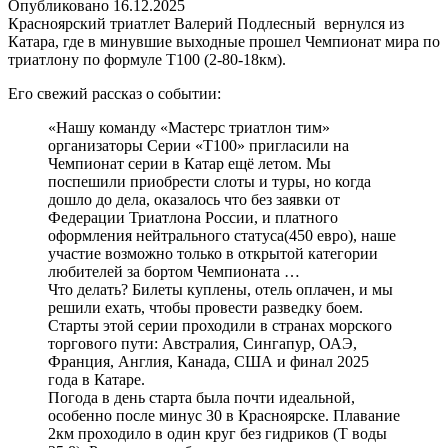
Опубликовано
16.12.2025
Красноярский триатлет Валерий Подлесный вернулся из
Катара, где в минувшие выходные прошел Чемпионат мира по
триатлону по формуле Т100 (2-80-18км).
Его свежий рассказ о событии:
«Нашу команду «Мастерс триатлон тим»
организаторы Серии «Т100» пригласили на
Чемпионат серии в Катар ещё летом. Мы
поспешили приобрести слоты и туры, но когда
дошло до дела, оказалось что без заявки от
Федерации Триатлона России, и платного
оформления нейтрального статуса(450 евро), наше
участие возможно только в открытой категории
любителей за бортом Чемпионата …
Что делать? Билеты куплены, отель оплачен, и мы
решили ехать, чтобы провести разведку боем.
Старты этой серии проходили в странах морского
торгового пути: Австралия, Сингапур, ОАЭ,
Франция, Англия, Канада, США и финал 2025
года в Катаре.
Погода в день старта была почти идеальной,
особенно после минус 30 в Красноярске. Плавание
2км проходило в один круг без гидриков (Т воды