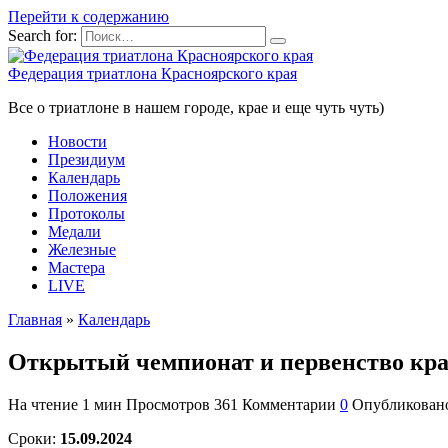
Перейти к содержанию
Search for:
Федерация триатлона Красноярского края
Все о триатлоне в нашем городе, крае и еще чуть чуть)
Новости
Президиум
Календарь
Положения
Протоколы
Медали
Железные
Мастера
LIVE
Главная
»
Календарь
Открытый чемпионат и первенство края 
На чтение
1 мин
Просмотров
361
Комментарии
0
Опубликован
Сроки:
15.09.2024