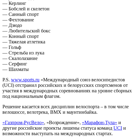
— Керлинг
— Бобслей и скелетон
— Санный спорт
— Фехтование
— Дзюдо
— Любительский бокс
— Конный спорт
— Тяжелая атлетика
— Гольф
— Стрельба из лука
— Скалолазание
— Серфинг
— Шахматы
P.S.
www.sports.ru
«Международный союз велосипедистов
(UCI) отстранил российских и белорусских спортсменов от
участия в международных соревнованиях на уровне сборных
под национальным флагом.
Решение касается всех дисциплин велоспорта – в том числе
велошоссе, велотрека, ВМХ и маунтинбайка.
«Газпром-РусВело»
, «Возрождение»,
«Марафон-Тула»
и
другие российские проекты лишены статуса команд
UCI
и
возможности выступать на международных стартах.