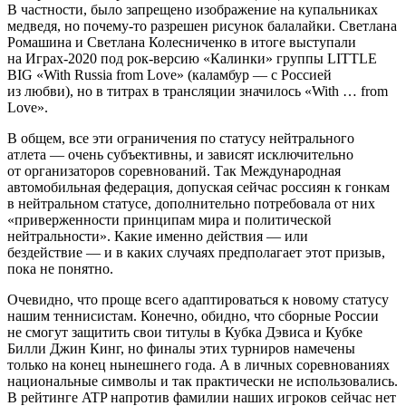
В частности, было запрещено изображение на купальниках
медведя, но почему-то разрешен рисунок балалайки. Светлана
Ромашина и Светлана Колесниченко в итоге выступали
на Играх-2020 под рок-версию «Калинки» группы LITTLE
BIG «With Russia from Love» (каламбур — с Россией
из любви), но в титрах в трансляции значилось «With … from
Love».
В общем, все эти ограничения по статусу нейтрального
атлета — очень субъективны, и зависят исключительно
от организаторов соревнований. Так Международная
автомобильная федерация, допуская сейчас россиян к гонкам
в нейтральном статусе, дополнительно потребовала от них
«приверженности принципам мира и политической
нейтральности». Какие именно действия — или
бездействие — и в каких случаях предполагает этот призыв,
пока не понятно.
Очевидно, что проще всего адаптироваться к новому статусу
нашим теннисистам. Конечно, обидно, что сборные России
не смогут защитить свои титулы в Кубка Дэвиса и Кубке
Билли Джин Кинг, но финалы этих турниров намечены
только на конец нынешнего года. А в личных соревнованиях
национальные символы и так практически не использовались.
В рейтинге ATP напротив фамилии наших игроков сейчас нет