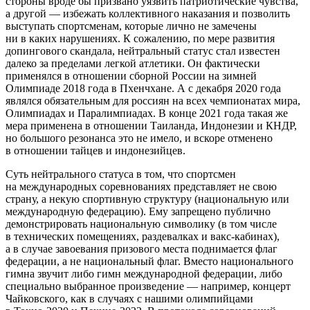
стороны вроде бы призвано уязвить патриотические чувства,
а другой — избежать коллективного наказания и позволить
выступать спортсменам, которые лично не замечены
ни в каких нарушениях. К сожалению, по мере развития
допингового скандала, нейтральный статус стал известен
далеко за пределами легкой атлетики. Он фактически
применялся в отношении сборной России на зимней
Олимпиаде 2018 года в Пхенчхане. А с декабря 2020 года
являлся обязательным для россиян на всех чемпионатах мира,
Олимпиадах и Паралимпиадах. В конце 2021 года такая же
мера применена в отношении Таиланда, Индонезии и КНДР,
но большого резонанса это не имело, и вскоре отменено
в отношении тайцев и индонезийцев.
Суть нейтрального статуса в том, что спортсмен
на международных соревнованиях представляет не свою
страну, а некую спортивную структуру (национальную или
международную федерацию). Ему запрещено публично
демонстрировать национальную символику (в том числе
в технических помещениях, раздевалках и вакс-кабинах),
а в случае завоевания призового места поднимается флаг
федерации, а не национальный флаг. Вместо национального
гимна звучит либо гимн международной федерации, либо
специально выбранное произведение — например, концерт
Чайковского, как в случаях с нашими олимпийцами