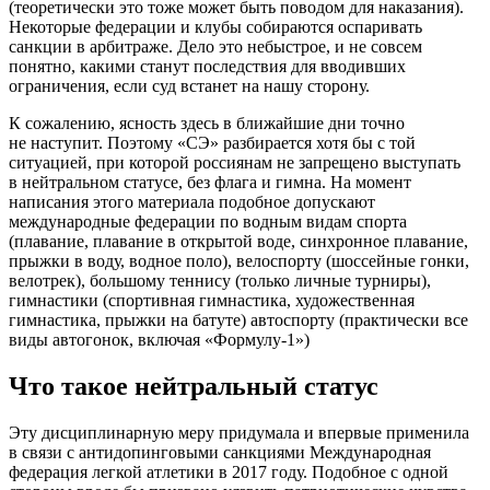
(теоретически это тоже может быть поводом для наказания).
Некоторые федерации и клубы собираются оспаривать
санкции в арбитраже. Дело это небыстрое, и не совсем
понятно, какими станут последствия для вводивших
ограничения, если суд встанет на нашу сторону.
К сожалению, ясность здесь в ближайшие дни точно
не наступит. Поэтому «СЭ» разбирается хотя бы с той
ситуацией, при которой россиянам не запрещено выступать
в нейтральном статусе, без флага и гимна. На момент
написания этого материала подобное допускают
международные федерации по водным видам спорта
(плавание, плавание в открытой воде, синхронное плавание,
прыжки в воду, водное поло), велоспорту (шоссейные гонки,
велотрек), большому теннису (только личные турниры),
гимнастики (спортивная гимнастика, художественная
гимнастика, прыжки на батуте) автоспорту (практически все
виды автогонок, включая «Формулу-1»)
Что такое нейтральный статус
Эту дисциплинарную меру придумала и впервые применила
в связи с антидопинговыми санкциями Международная
федерация легкой атлетики в 2017 году. Подобное с одной