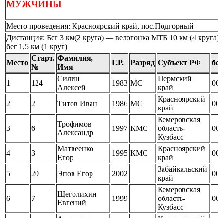
МУЖЧИНЫ
Место проведения: Красноярский край, пос.Подгорный
Дистанция: Бег 3 км(2 круга) — велогонка МТБ 10 км (4 круга
бег 1,5 км (1 круг)
Старт.
Фамилия,
Место
Г.Р.
Разряд
Субъект РФ
б
№
Имя
Силин
Пермский
1
124
1983
МС
0
Алексей
край
Красноярский
2
2
Титов Иван
1986
МС
0
край
Кемеровская
Трофимов
3
6
1997
КМС
область-
0
Александр
Кузбасс
Матвеенко
Красноярский
4
3
1995
КМС
0
Егор
край
Забайкальский
5
20
Эпов Егор
2002
0
край
Кемеровская
Щеголихин
6
7
1999
область-
0
Евгений
Кузбасс