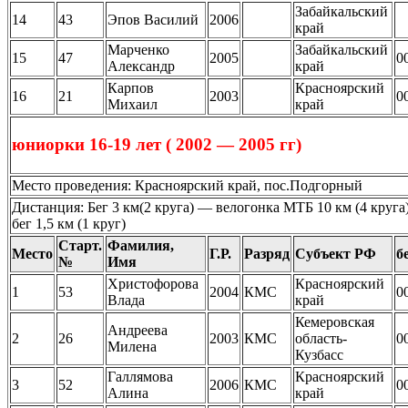
Забайкальский
14
43
Эпов Василий
2006
край
Марченко
Забайкальский
15
47
2005
0
Александр
край
Карпов
Красноярский
16
21
2003
0
Михаил
край
юниорки 16-19 лет ( 2002 — 2005 гг)
Место проведения: Красноярский край, пос.Подгорный
Дистанция: Бег 3 км(2 круга) — велогонка МТБ 10 км (4 круга
бег 1,5 км (1 круг)
Старт.
Фамилия,
Место
Г.Р.
Разряд
Субъект РФ
б
№
Имя
Христофорова
Красноярский
1
53
2004
КМС
0
Влада
край
Кемеровская
Андреева
2
26
2003
КМС
область-
0
Милена
Кузбасс
Галлямова
Красноярский
3
52
2006
КМС
0
Алина
край