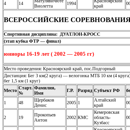
Матулявичюте
Красноярский
4
14
1994
0
Виолетта
край
ВСЕРОССИЙСКИЕ СОРЕВНОВАНИЯ
Спортивная дисциплина: ДУАТЛОН-КРОСС
(этап кубка ФТР — финал)
юниоры 16-19 лет ( 2002 — 2005 гг)
Место проведения: Красноярский край, пос.Подгорный
Дистанция: Бег 3 км(2 круга) — велогонка МТБ 10 км (4 круга
бег 1,5 км (1 круг)
Старт.
Фамилия,
Место
Г.Р.
Разряд
Субъект РФ
б
№
Имя
Щербаков
Алтайский
1
48
2005
1
0
Денис
край
Кемеровская
Прокопьев
2
19
2002
КМС
область-
0
Антон
Кузбасс
Красноярский