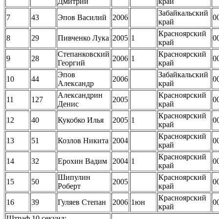
Дмитрий
край
Забайкальский
7
43
Эпов Василий
2006
0
край
Красноярский
8
29
Пивченко Лука
2005
1
0
край
Степанковский
Красноярский
9
28
2006
1
0
Георгий
край
Эпов
Забайкальский
10
44
2006
0
Александр
край
Александрин
Красноярский
11
127
2005
0
Денис
край
Красноярский
12
40
Кукобко Илья
2005
1
0
край
Красноярский
13
51
Козлов Никита
2004
0
край
Красноярский
14
32
Ерохин Вадим
2004
1
0
край
Шипулин
Красноярский
15
50
2005
0
Роберт
край
Красноярский
16
39
Гуляев Степан
2006
1юн
0
край
Штраф 10 секунд: