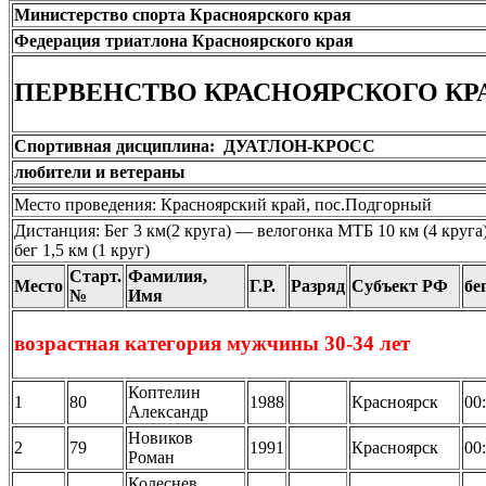
Министерство спорта Красноярского края
Федерация триатлона Красноярского края
ПЕРВЕНСТВО КРАСНОЯРСКОГО КР
Спортивная дисциплина: ДУАТЛОН-КРОСС
любители и ветераны
Место проведения: Красноярский край, пос.Подгорный
Дистанция: Бег 3 км(2 круга) — велогонка МТБ 10 км (4 круга
бег 1,5 км (1 круг)
Старт.
Фамилия,
Место
Г.Р.
Разряд
Субъект РФ
бе
№
Имя
возрастная категория мужчины 30-34 лет
Коптелин
1
80
1988
Красноярск
00
Александр
Новиков
2
79
1991
Красноярск
00
Роман
Колеснев