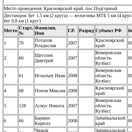
Место проведения: Красноярский край, пос.Подгорный
Дистанция: Бег 1,5 км (2 круга) — велогонка МТБ 5 км (4 кру
бег 0,8 км (1 круг)
Старт.
Фамилия,
Место
Г.Р.
Разряд
Субъект РФ
б
№
Имя
Потапов
Красноярский
1
70
2007
0
Владислав
край
Кемеровская
Щеголев
2
60
2007
область-
0
Дмитрий
Кузбасс
Кемеровская
3
61
Игнатьев Иван
2008
область-
0
Кузбасс
Красноярский
4
68
Попов Максим
2008
0
край
Кемеровская
5
128
Асмус Никита
2007
область-
0
Кузбасс
Бармин
Забайкальский
6
66
2008
0
Кирилл
край
Чижов
Забайкальский