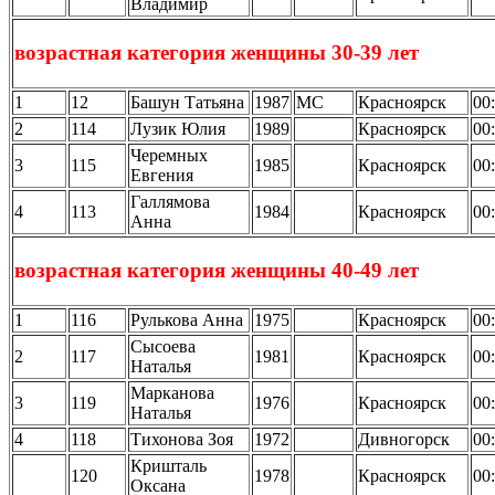
Владимир
возрастная категория женщины 30-39 лет
1
12
Башун Татьяна
1987
МС
Красноярск
00
2
114
Лузик Юлия
1989
Красноярск
00
Черемных
3
115
1985
Красноярск
00
Евгения
Галлямова
4
113
1984
Красноярск
00
Анна
возрастная категория женщины 40-49 лет
1
116
Рулькова Анна
1975
Красноярск
00
Сысоева
2
117
1981
Красноярск
00
Наталья
Марканова
3
119
1976
Красноярск
00
Наталья
4
118
Тихонова Зоя
1972
Дивногорск
00
Кришталь
120
1978
Красноярск
00
Оксана