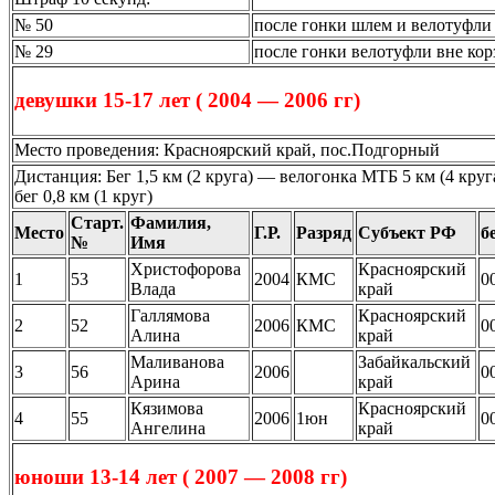
№ 50
после гонки шлем и велотуфли
№ 29
после гонки велотуфли вне ко
девушки 15-17 лет ( 2004 — 2006 гг)
Место проведения: Красноярский край, пос.Подгорный
Дистанция: Бег 1,5 км (2 круга) — велогонка МТБ 5 км (4 кру
бег 0,8 км (1 круг)
Старт.
Фамилия,
Место
Г.Р.
Разряд
Субъект РФ
б
№
Имя
Христофорова
Красноярский
1
53
2004
КМС
0
Влада
край
Галлямова
Красноярский
2
52
2006
КМС
0
Алина
край
Маливанова
Забайкальский
3
56
2006
0
Арина
край
Кязимова
Красноярский
4
55
2006
1юн
0
Ангелина
край
юноши 13-14 лет ( 2007 — 2008 гг)