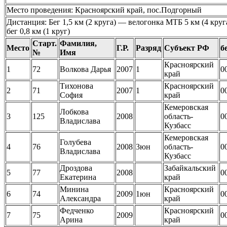
Место проведения: Красноярский край, пос.Подгорный
Дистанция: Бег 1,5 км (2 круга) — велогонка МТБ 5 км (4 кру
бег 0,8 км (1 круг)
Старт.
Фамилия,
Место
Г.Р.
Разряд
Субъект РФ
б
№
Имя
Красноярский
1
72
Волкова Дарья
2007
1
0
край
Тихонова
Красноярский
2
71
2007
1
0
София
край
Кемеровская
Лобкова
3
125
2008
область-
0
Владислава
Кузбасс
Кемеровская
Голубева
4
76
2008
3юн
область-
0
Владислава
Кузбасс
Дроздова
Забайкальский
5
77
2008
0
Екатерина
край
Минина
Красноярский
6
74
2009
1юн
0
Александра
край
Федченко
Красноярский
7
75
2009
0
Арина
край