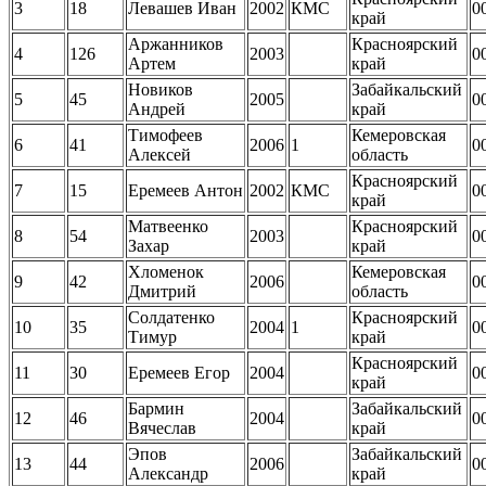
3
18
Левашев Иван
2002
КМС
0
край
Аржанников
Красноярский
4
126
2003
0
Артем
край
Новиков
Забайкальский
5
45
2005
0
Андрей
край
Тимофеев
Кемеровская
6
41
2006
1
0
Алексей
область
Красноярский
7
15
Еремеев Антон
2002
КМС
0
край
Матвеенко
Красноярский
8
54
2003
0
Захар
край
Хломенок
Кемеровская
9
42
2006
0
Дмитрий
область
Солдатенко
Красноярский
10
35
2004
1
0
Тимур
край
Красноярский
11
30
Еремеев Егор
2004
0
край
Бармин
Забайкальский
12
46
2004
0
Вячеслав
край
Эпов
Забайкальский
13
44
2006
0
Александр
край