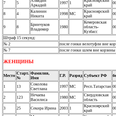
Алявдин
Красноярский
7
5
1997
1
0
Аркадий
край
Калинин
Красноярский
8
4
1998
МС
0
Никита
край
Кемеровская
Бринчуков
9
8
1980
область-
0
Владимир
Кузбасс
Штраф 15 секунд:
№ 2
после гонки велотуфли вне ко
№ 7
после гонки шлем вне корзины
ЖЕНЩИНЫ
Старт.
Фамилия,
Место
Г.Р.
Разряд
Субъект РФ
б
№
Имя
Соколова
1
13
1997
МС
Респ.Татарстан
0
Светлана
Нечаева
Свердловская
2
123
1980
МС
0
Василиса
область
Красноярский
3
25
Секира Ирина
2003
1
0
край