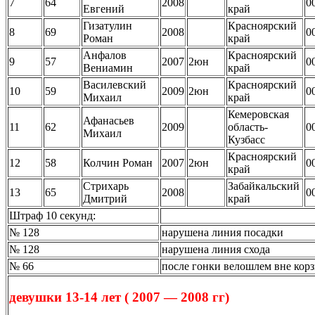
7
64
2008
0
Евгений
край
Гизатулин
Красноярский
8
69
2008
0
Роман
край
Анфалов
Красноярский
9
57
2007
2юн
0
Вениамин
край
Василевский
Красноярский
10
59
2009
2юн
0
Михаил
край
Кемеровская
Афанасьев
11
62
2009
область-
0
Михаил
Кузбасс
Красноярский
12
58
Колчин Роман
2007
2юн
0
край
Стрихарь
Забайкальский
13
65
2008
0
Дмитрий
край
Штраф 10 секунд:
№ 128
нарушена линия посадки
№ 128
нарушена линия схода
№ 66
после гонки велошлем вне кор
девушки 13-14 лет ( 2007 — 2008 гг)