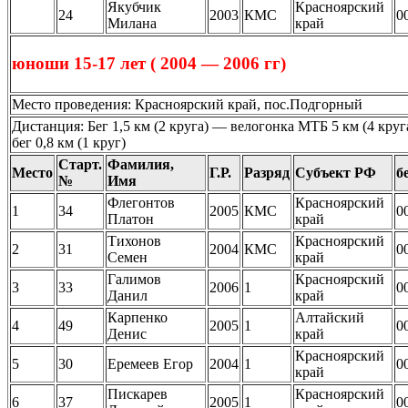
Якубчик
Красноярский
24
2003
КМС
0
Милана
край
юноши 15-17 лет ( 2004 — 2006 гг)
Место проведения: Красноярский край, пос.Подгорный
Дистанция: Бег 1,5 км (2 круга) — велогонка МТБ 5 км (4 кру
бег 0,8 км (1 круг)
Старт.
Фамилия,
Место
Г.Р.
Разряд
Субъект РФ
б
№
Имя
Флегонтов
Красноярский
1
34
2005
КМС
0
Платон
край
Тихонов
Красноярский
2
31
2004
КМС
0
Семен
край
Галимов
Красноярский
3
33
2006
1
0
Данил
край
Карпенко
Алтайский
4
49
2005
1
0
Денис
край
Красноярский
5
30
Еремеев Егор
2004
1
0
край
Пискарев
Красноярский
6
37
2005
1
0