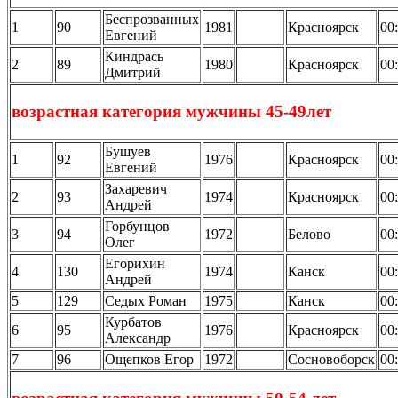
Беспрозванных
1
90
1981
Красноярск
00
Евгений
Киндрась
2
89
1980
Красноярск
00
Дмитрий
возрастная категория мужчины 45-49лет
Бушуев
1
92
1976
Красноярск
00
Евгений
Захаревич
2
93
1974
Красноярск
00
Андрей
Горбунцов
3
94
1972
Белово
00
Олег
Егорихин
4
130
1974
Канск
00
Андрей
5
129
Седых Роман
1975
Канск
00
Курбатов
6
95
1976
Красноярск
00
Александр
7
96
Ощепков Егор
1972
Сосновоборск
00