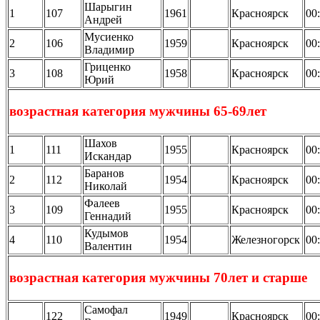
Шарыгин
1
107
1961
Красноярск
00
Андрей
Мусиенко
2
106
1959
Красноярск
00
Владимир
Гриценко
3
108
1958
Красноярск
00
Юрий
возрастная категория мужчины 65-69лет
Шахов
1
111
1955
Красноярск
00
Искандар
Баранов
2
112
1954
Красноярск
00
Николай
Фалеев
3
109
1955
Красноярск
00
Геннадий
Кудымов
4
110
1954
Железногорск
00
Валентин
возрастная категория мужчины 70лет и старше
Самофал
122
1949
Красноярск
00