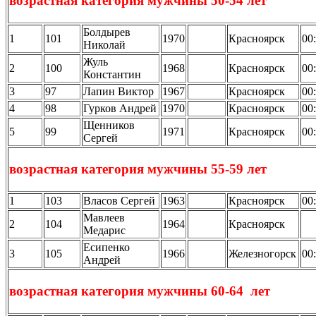
возрастная категория мужчины 50-54 лет
Болдырев
1
101
1970
Красноярск
00
Николай
Жуль
2
100
1968
Красноярск
00
Константин
3
97
Лапин Виктор
1967
Красноярск
00
4
98
Гурков Андрей
1970
Красноярск
00
Щенников
5
99
1971
Красноярск
00
Сергей
возрастная категория мужчины 55-59 лет
1
103
Власов Сергей
1963
Красноярск
00
Мавлеев
2
104
1964
Красноярск
Медарис
Есипенко
3
105
1966
Железногорск
00
Андрей
возрастная категория мужчины 60-64 лет