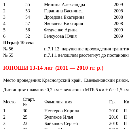
1
55
Минина Александра
2009
2
53
Гаранина Василиса
2008
3
54
Дроздова Екатерина
2008
4
57
Яковлева Виктория
2008
5
56
Федченко Арина
2009
6
52
Белоусова Юлия
2009
Штраф 10 сек:
№ 56
п.7.1.12 нарушение прохождения транитн
№ 55
п.7.1.1 велошлем расстегнут до постановк
ЮНОШИ 13-14 лет (2011 — 2010 гг. р.)
Место проведения: Красноярский край, Емельяновский район,
Дистанция: плавание 0,2 км + велогонка МТБ 5 км + бег 1,5 км
Старт.
Место
Фамилия, имя
Г.р.
Кв
№
1
30
Нестеров Кирилл
2010
II
2
25
Булгаков Илья
2010
II
3
23
Байкалов Сергей
2010
II