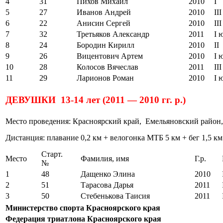
4
31
Пихов Михаил
2010
I
5
27
Иванов Андрей
2010
III
6
22
Анисин Сергей
2010
III
7
32
Третьяков Александр
2011
I 
8
24
Бородин Кирилл
2010
II
9
26
Вицентович Артем
2010
I 
10
28
Колосов Вячеслав
2011
III
11
29
Ларионов Роман
2010
I 
ДЕВУШКИ 13-14 лет (2011 — 2010 гг. р.)
Место проведения: Красноярский край, Емельяновский район,
Дистанция: плавание 0,2 км + велогонка МТБ 5 км + бег 1,5 км
Старт.
Место
Фамилия, имя
Г.р.
№
1
48
Дащенко Элина
2010
2
51
Тарасова Дарья
2011
3
50
Стебенькова Таисия
2011
Министерство спорта Красноярского края
Федерация триатлона Красноярского края