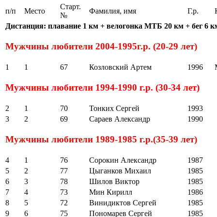
Старт.
п/п
Место
Фамилия, имя
Г.р.
№
Дистанция: плавание 1 км + велогонка МТБ 20 км + бег 6 к
Мужчины любители 2004-1995г.р. (20-29 лет)
1
1
67
Козловский Артем
1996
Мужчины любители 1994-1990 г.р. (30-34 лет)
2
1
70
Тонких Сергей
1993
3
2
69
Сараев Александр
1990
Мужчины любители 1989-1985 г.р.(35-39 лет)
4
1
76
Сорокин Александр
1987
5
2
77
Цыганков Михаил
1985
6
3
78
Шилов Виктор
1985
7
4
73
Мин Кирилл
1986
8
5
72
Винидиктов Сергей
1985
9
6
75
Пономарев Сергей
1985