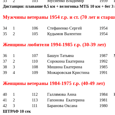
33
2
103
Мусиенко Владимир
1959
I
Дистанция: плавание 0,5 км + велогонка МТБ 10 км + бег 3
Мужчины ветераны 1954 г.р. и ст. (70 лет и старш
34
1
106
Стефаненко Сергей
1954
35
2
105
Кудымов Валентин
1954
Женщины любители 1994-1985 г.р. (30-39 лет)
36
1
107
Башун Татьяна
1987
37
2
110
Сорокина Екатерина
1992
38
3
108
Мишина Екатерина
1985
39
4
109
Можаровская Кристина
1991
Женщины ветераны 1984-1975 г.р. (40-49 лет)
40
1
112
Галлямова Анна
1984
41
2
113
Гапонова Екатерина
1981
42
3
111
Баранова Оксана
1980
ШТРАФ 10 сек