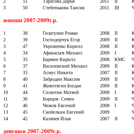
2
51
Тарасова Дарья
2011
II
3
50
Стебенькова Таисия
2011
III
юноши 2007-2009г.р.
1
38
Гизатулин Роман
2008
II
2
39
Господорчук Егор
2009
II
3
47
Укроженко Кирилл
2008
II
4
34
Афанасьев Михаил
2009
I
5
35
Бармин Кирилл
2008
КМС
6
37
Василевский Михаил
2009
II
7
33
Асмус Никита
2007
II
8
40
Забродин Максим
2009
II
9
41
Животягин Богдан
2009
II
10
44
Силютин Матвей
2008
I
11
36
Борщов Семен
2009
II
12
46
Чижов Евгений
2008
I
13
45
Скобелкин Евгений
2009
14
42
Калачев Илья
2007
II
девушки 2007-2009г.р.