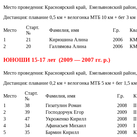
Место проведения: Красноярский край, Емельяновский район,
Дистанция: плавание 0,5 км + велогонка МТБ 10 км + бег 3 км
Старт.
Место
Фамилия, имя
Г.р.
Ква
№
1
21
Кирюшина Алина
2006
КМ
2
20
Галлямова Алина
2006
КМ
ЮНОШИ 15-17 лет (2009 — 2007 гг. р.)
Место проведения: Красноярский край, Емельяновский район,
Дистанция: плавание 0,2 км + велогонка МТБ 5 км + бег 1,5 км
Старт.
Место
Фамилия, имя
Г.р.
К
№
1
38
Гизатулин Роман
2008
II
2
39
Господорчук Егор
2009
II
3
47
Укроженко Кирилл
2008
II
4
34
Афанасьев Михаил
2009
I
5
35
Бармин Кирилл
2008
К