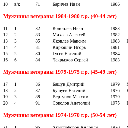
10
в/к
71
Баричев Иван
1986
Мужчины ветераны 1984-1980 г.р. (40-44 лет)
11
1
82
Коноплев Иван
1983
12
2
83
Михеев Алексей
1982
13
3
85
Яковлев Максим
1983
14
4
81
Кирюшин Игорь
1981
15
5
80
Гусев Евгений
1984
16
6
84
Чекрыжов Сергей
1983
Мужчины ветераны 1979-1975 г.р. (45-49 лет)
17
1
86
Башун Дмитрий
1979
18
2
87
Бушуев Евгений
1976
19
3
88
Вертунов Максим
1979
20
4
91
Соколов Анатолий
1975
I
Мужчины ветераны 1974-1970 г.р. (50-54 лет)
21
1
96
Христофоров Андриян
1970