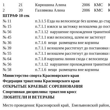
1
21
Кирюшина Алина
2006
КМС
2
20
Галлямова Алина
2006
КМС
ШТРАФ 10 сек
№ 11
п.3.1.5 Езда на велосипеде без шлема до ста
№ 15
п.7.1.1 взялся за застежку велошлема до по
№ 56
п.7.1.12 нарушение прохождения транитно
№ 45
п.7.1.1 взял велосипед, шлем не застегнут
№ 36
п.7.1.6 вещи размещена вне корзины
№ 39
п.7.1.1 велошлем расстегнут до постановки
№ 55
п.7.1.1 велошлем расстегнут до постановки
№ 64
п.7.1.8 нарушена линия схода с велосипеда
№ 56
п.7.1.12 нарушение прохождения транитно
№ 58
п.7.1.6 вещи размещена вне корзины
Министерство спорта Красноярского края
Федерация триатлона Красноярского края
ОТКРЫТЫЕ КРАЕВЫЕ СОРЕВНОВАНИЯ
Спортивная дисциплина: триатлон кросс
ЛЮБИТЕЛИ И ВЕТЕРАНЫ
Место проведения: Красноярский край, Емельяновский район,