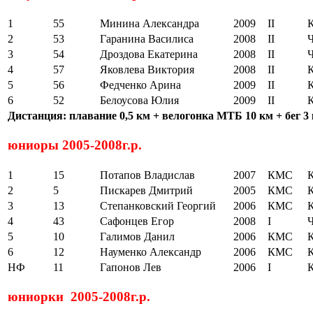
1
55
Минина Александра
2009
II
2
53
Гаранина Василиса
2008
II
3
54
Дроздова Екатерина
2008
II
4
57
Яковлева Виктория
2008
II
5
56
Федченко Арина
2009
II
6
52
Белоусова Юлия
2009
II
Дистанция: плавание 0,5 км + велогонка МТБ 10 км + бег 3
юниоры 2005-2008г.р.
1
15
Потапов Владислав
2007
КМС
2
5
Пискарев Дмитрий
2005
КМС
3
13
Степанковский Георгий
2006
КМС
4
43
Сафонцев Егор
2008
I
5
10
Галимов Данил
2006
КМС
6
12
Науменко Александр
2006
КМС
НФ
11
Гапонов Лев
2006
I
юниорки 2005-2008г.р.