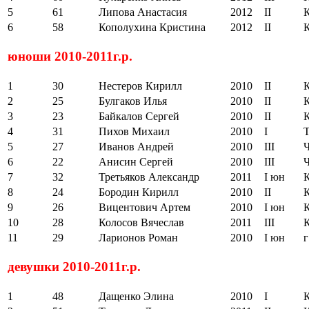
5
61
Липова Анастасия
2012
II
6
58
Кополухина Кристина
2012
II
юноши 2010-2011г.р.
1
30
Нестеров Кирилл
2010
II
2
25
Булгаков Илья
2010
II
3
23
Байкалов Сергей
2010
II
4
31
Пихов Михаил
2010
I
5
27
Иванов Андрей
2010
III
6
22
Анисин Сергей
2010
III
7
32
Третьяков Александр
2011
I юн
8
24
Бородин Кирилл
2010
II
9
26
Вицентович Артем
2010
I юн
10
28
Колосов Вячеслав
2011
III
11
29
Ларионов Роман
2010
I юн
девушки 2010-2011г.р.
1
48
Дащенко Элина
2010
I