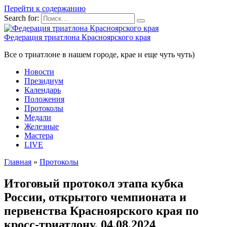
Перейти к содержанию
Search for:
Федерация триатлона Красноярского края
Все о триатлоне в нашем городе, крае и еще чуть чуть)
Новости
Президиум
Календарь
Положения
Протоколы
Медали
Железные
Мастера
LIVE
Главная
»
Протоколы
Итоговый протокол этапа кубка
России, открытого чемпионата и
первенства Красноярского края по
кросс-триатлону, 04.08.2024