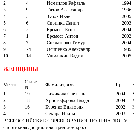
2
4
Исмаилов Рафаэль
1994
3
9
Титов Александр
1986
4
3
Зубов Иван
2005
5
6
Скрипка Данил
2003
6
2
Еремеев Егор
2004
7
1
Еремеев Антон
2002
8
7
Солдатенко Тимур
2004
9
74
Осипенко Александр
1985
10
14
Ушманкин Вадим
2005
ЖЕНЩИНЫ
Старт.
Место
Фамилия, имя
Г.р.
№
1
19
Чижикова Светлана
2004
2
18
Христофорова Влада
2004
3
16
Буренко Виктория
2002
4
17
Секира Ирина
2003
ВСЕРОССИЙСКИЕ СОРЕВНОВАНИЯ ПО ТРИАТЛОНУ
спортивная дисциплина: триатлон кросс