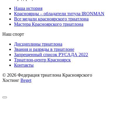
Наша история
Красноярцы – обладатели титула IRONMAN
Все медали красноярского триатлона
Мастера Красноярского триатлона
Наш спорт
Дисциплины триатлона
Звания и разряды в триатлоне
Запрещенный список РУСАДА 2022
Триатлон-центр Красноярск
Контакты
© 2026 Федерация триатлона Красноярского
Хостинг
Beget