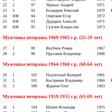
22
2
97
Черных Андрей
1971
23
3
92
Болдырев Николай
1970
24
НФ
94
Ощепков Егор
1972
25
НФ
93
Дудырев Алексей
1971
26
НФ
95
Сузгаев Владислав
1973
Мужчины ветераны 1969-1965 г.р. (55-59 лет)
27
1
99
Якубчик Роман
1967
28
2
98
Прусаков Владимир
1968
Мужчины ветераны 1964-1960 г.р. (60-64 лет)
29
1
102
Подлесный Валерий
1961
31
2
101
Костриков Владимир
1960
31
3
100
Жданов Олег
1963
Мужчины ветераны 1959-1955 г.р. (65-69 лет)
32
1
104
Шахов Искандар
1955