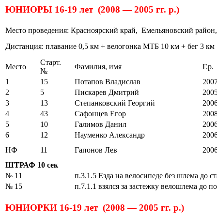
ЮНИОРЫ 16-19 лет (2008 — 2005 гг. р.)
Место проведения: Красноярский край, Емельяновский район,
Дистанция: плавание 0,5 км + велогонка МТБ 10 км + бег 3 км
Старт.
Место
Фамилия, имя
Г.р.
№
1
15
Потапов Владислав
200
2
5
Пискарев Дмитрий
200
3
13
Степанковский Георгий
200
4
43
Сафонцев Егор
200
5
10
Галимов Данил
200
6
12
Науменко Александр
200
НФ
11
Гапонов Лев
200
ШТРАФ 10 сек
№ 11
п.3.1.5 Езда на велосипеде без шлема до ст
№ 15
п.7.1.1 взялся за застежку велошлема до 
ЮНИОРКИ 16-19 лет (2008 — 2005 гг. р.)