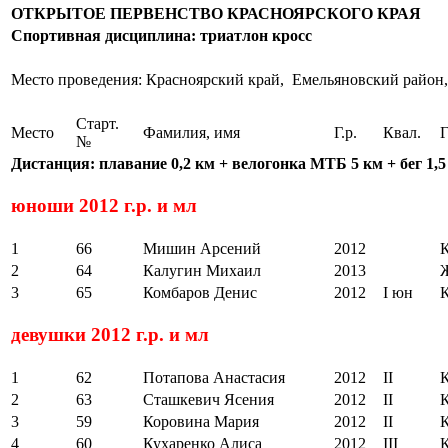
ОТКРЫТОЕ ПЕРВЕНСТВО КРАСНОЯРСКОГО КРАЯ
Спортивная дисциплина: триатлон кросс
Место проведения: Красноярский край, Емельяновский район,
Старт.
Место
Фамилия, имя
Г.р.
Квал.
Г
№
Дистанция: плавание 0,2 км + велогонка МТБ 5 км + бег 1,5
юноши 2012 г.р. и мл
1
66
Мишин Арсений
2012
К
2
64
Калугин Михаил
2013
3
65
Комбаров Денис
2012
I юн
девушки 2012 г.р. и мл
1
62
Потапова Анастасия
2012
II
2
63
Сташкевич Ясения
2012
II
3
59
Коровина Мария
2012
II
4
60
Кухаренко Алиса
2012
III