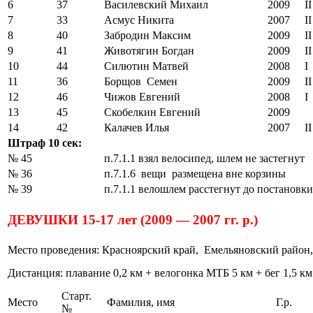
6
37
Василевский Михаил
2009
II
7
33
Асмус Никита
2007
II
8
40
Забродин Максим
2009
II
9
41
Животягин Богдан
2009
II
10
44
Силютин Матвей
2008
I
11
36
Борщов Семен
2009
II
12
46
Чижов Евгений
2008
I
13
45
Скобелкин Евгений
2009
14
42
Калачев Илья
2007
II
Штраф 10 сек:
№ 45
п.7.1.1 взял велосипед, шлем не застегнут
№ 36
п.7.1.6 вещи размещена вне корзины
№ 39
п.7.1.1 велошлем расстегнут до постановк
ДЕВУШКИ 15-17 лет (2009 — 2007 гг. р.)
Место проведения: Красноярский край, Емельяновский район,
Дистанция: плавание 0,2 км + велогонка МТБ 5 км + бег 1,5 км
Старт.
Место
Фамилия, имя
Г.р.
№