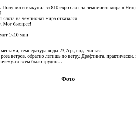
. Получил и выкупил за 810 евро слот на чемпионат мира в Ницц
9
т слота на чемпионат мира отказался
9. Мог быстрее!
мит 1ч10 мин
 местами, температура воды 23,7гр., вода чистая.
 роза ветров, обратно летишь по ветру. Драфтинга, практически, 
 почему-то всем было трудно…
Фото