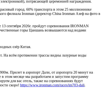
 электроникой), потрясающей церемонией награждения.
расивый город. 60% транспорта в этом 25 миллионнике
го филиала Ironman (директор China Ironman Азеф на фото в
е 13 сентября 2026г. пройдут соревнования IRONMAN
еличественные горы Цаншань возвышаются над водами
водных озёр Китая.
от. На всём протяжении трассы видны лазурные воды
00м. Прилет в аэропорт Дали, от аэропорта 20 минут на
же в этом месяце мы разработаем и запустим программу
руем для вас отель, также на соревнованиях будут
ности скоро!
https://www.ironman.com/races/im703-dali
.