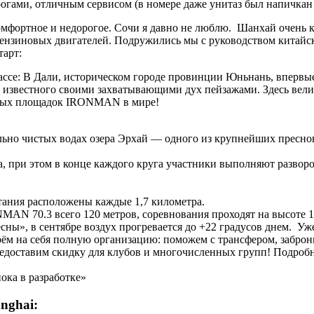
огами, отличным сервисом (в номере даже унитаз был напичкан
омфортное и недорогое. Сочи я давно не люблю. Шанхай очень к
ензиновых двигателей. Подружились мы с руководством китайско
тарт:
ссе: В Дали, историческом городе провинции Юньнань, впервы
ай, известного своими захватывающими дух пейзажами. Здесь в
льных площадок IRONMAN в мире!
ально чистых водах озера Эрхай — одного из крупнейших пресно
, при этом в конце каждого круга участники выполняют развор
питания расположены каждые 1,7 километра.
N 70.3 всего 120 метров, соревнования проходят на высоте 19
есны», в сентябре воздух прогревается до +22 градусов днем. У
ём на себя полную организацию: поможем с трансфером, заброни
редоставим скидку для клубов и многочисленных групп! Подроб
ка в разработке»
nghai: