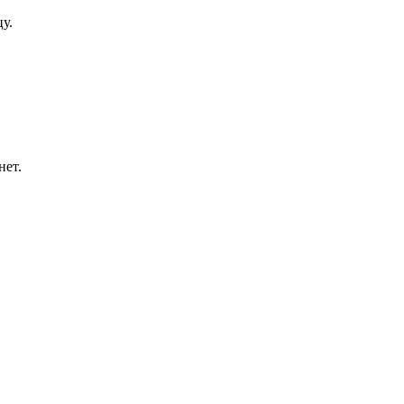
у.
нет.