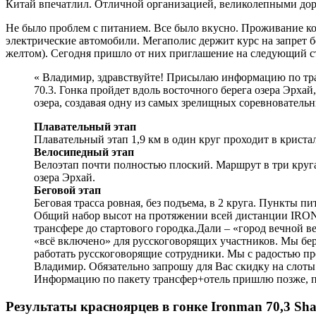
Китай впечатлил. Отличной организацией, великолепными дор
Не было проблем с питанием. Все было вкусно. Проживание к
электрические автомобили. Мегаполис держит курс на запрет б
желтом). Сегодня пришло от них приглашение на следующий с
« Владимир, здравствуйте! Присылаю информацию по тра
70.3. Гонка пройдет вдоль восточного берега озера Эрх
озера, создавая одну из самых зрелищных соревновате
Плавательный этап
Плавательный этап 1,9 км в один круг проходит в крист
Велосипедный этап
Велоэтап почти полностью плоский. Маршрут в три круга
озера Эрхай.
Беговой этап
Беговая трасса ровная, без подъема, в 2 круга. Пункты 
Общий набор высот на протяжении всей дистанции IRONMA
трансфере до стартового городка.Дали – «город вечной в
«всё включено» для русскоговорящих участников. Мы бер
работать русскоговорящие сотрудники. Мы с радостью п
Владимир. Обязательно запрошу для Вас скидку на слоты
Информацию по пакету трансфер+отель пришлю позже, по
Результаты красноярцев в гонке Ironman 70,3 Sha