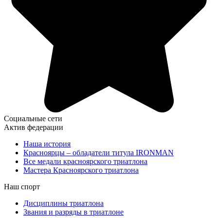
Социальные сети
Актив федерации
Наша история
Красноярцы – обладатели титула IRONMAN
Все медали красноярского триатлона
Мастера Красноярского триатлона
Наш спорт
Дисциплины триатлона
Звания и разряды в триатлоне