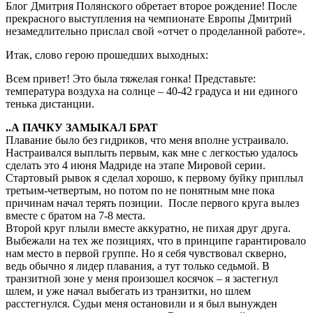
Блог Дмитрия Полянского обретает второе рождение! После
прекрасного выступления на чемпионате Европы Дмитрий
незамедлительно прислал свой «отчет о проделанной работе».
Итак, слово герою прошедших выходных:
Всем привет! Это была тяжелая гонка! Представьте:
температура воздуха на солнце – 40-42 градуса и ни единого
тенька дистанции.
..А ПАЧКУ ЗАМЫКАЛ БРАТ
Плавание было без гидриков, что меня вполне устраивало.
Настраивался выплыть первым, как мне с легкостью удалось
сделать это 4 июня Мадриде на этапе Мировой серии.
Стартовый рывок я сделал хорошо, к первому буйку приплыл
третьим-четвертым, но потом по не понятным мне пока
причинам начал терять позиции. После первого круга вылез
вместе с братом на 7-8 места.
Второй круг плыли вместе аккуратно, не пихая друг друга.
Выбежали на тех же позициях, что в принципе гарантировало
нам место в первой группе. Но я себя чувствовал скверно,
ведь обычно я лидер плавания, а тут только седьмой. В
транзитной зоне у меня произошел косячок – я застегнул
шлем, и уже начал выбегать из транзитки, но шлем
расстегнулся. Судьи меня остановили и я был вынужден