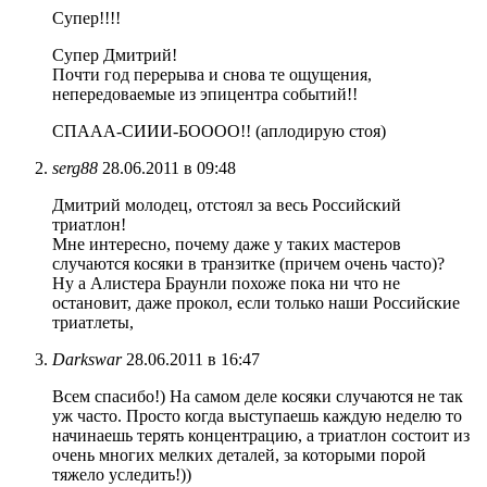
Супер!!!!
Супер Дмитрий!
Почти год перерыва и снова те ощущения,
непередоваемые из эпицентра событий!!
СПААА-СИИИ-БОООО!! (аплодирую стоя)
serg88
28.06.2011 в 09:48
Дмитрий молодец, отстоял за весь Российский
триатлон!
Мне интересно, почему даже у таких мастеров
случаются косяки в транзитке (причем очень часто)?
Ну а Алистера Браунли похоже пока ни что не
остановит, даже прокол, если только наши Российские
триатлеты,
Darkswar
28.06.2011 в 16:47
Всем спасибо!) На самом деле косяки случаются не так
уж часто. Просто когда выступаешь каждую неделю то
начинаешь терять концентрацию, а триатлон состоит из
очень многих мелких деталей, за которыми порой
тяжело уследить!))