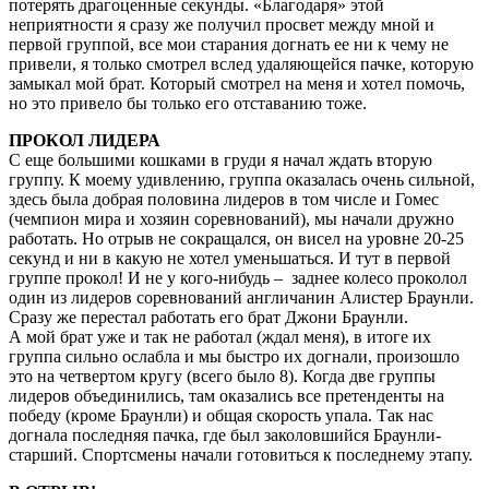
потерять драгоценные секунды. «Благодаря» этой
неприятности я сразу же получил просвет между мной и
первой группой, все мои старания догнать ее ни к чему не
привели, я только смотрел вслед удаляющейся пачке, которую
замыкал мой брат. Который смотрел на меня и хотел помочь,
но это привело бы только его отставанию тоже.
ПРОКОЛ ЛИДЕРА
С еще большими кошками в груди я начал ждать вторую
группу. К моему удивлению, группа оказалась очень сильной,
здесь была добрая половина лидеров в том числе и Гомес
(чемпион мира и хозяин соревнований), мы начали дружно
работать. Но отрыв не сокращался, он висел на уровне 20-25
секунд и ни в какую не хотел уменьшаться. И тут в первой
группе прокол! И не у кого-нибудь – заднее колесо проколол
один из лидеров соревнований англичанин Алистер Браунли.
Сразу же перестал работать его брат Джони Браунли.
А мой брат уже и так не работал (ждал меня), в итоге их
группа сильно ослабла и мы быстро их догнали, произошло
это на четвертом кругу (всего было 8). Когда две группы
лидеров объединились, там оказались все претенденты на
победу (кроме Браунли) и общая скорость упала. Так нас
догнала последняя пачка, где был заколовшийся Браунли-
старший. Спортсмены начали готовиться к последнему этапу.