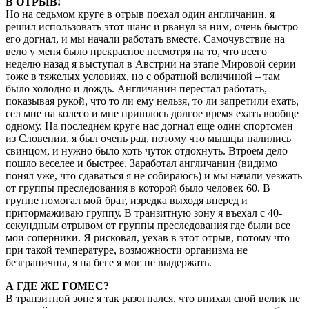
В ОТРЫВ!
Но на седьмом круге в отрыв поехал один англичанин, я
решил использовать этот шанс и рванул за ним, очень быстро
его догнал, и мы начали работать вместе. Самочувствие на
вело у меня было прекрасное несмотря на то, что всего
неделю назад я выступал в Австрии на этапе Мировой серии
тоже в тяжелых условиях, но с обратной величиной – там
было холодно и дождь. Англичанин перестал работать,
показывая рукой, что то ли ему нельзя, то ли запретили ехать,
сел мне на колесо и мне пришлось долгое время ехать вообще
одному. На последнем круге нас догнал еще один спортсмен
из Словении, я был очень рад, потому что мышцы налились
свинцом, и нужно было хоть чуток отдохнуть. Втроем дело
пошло веселее и быстрее. Заработал англичанин (видимо
понял уже, что сдаваться я не собираюсь) и мы начали уезжать
от группы преследования в которой было человек 60. В
группе помогал мой брат, изредка выходя вперед и
притормаживаю группу. В транзитную зону я въехал с 40-
секундным отрывом от группы преследования где были все
мои соперники. Я рисковал, уехав в этот отрыв, потому что
при такой температуре, возможности организма не
безграничны, я на беге я мог не выдержать.
А ГДЕ ЖЕ ГОМЕС?
В транзитной зоне я так разогнался, что впихал свой велик не