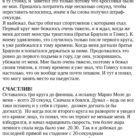
в ту стойку, и заметил это только потому что кроссовки были
не мои. Пришлось потратить еще несколько секунд, чтобы
переставить велосипед, иначе я бы снова получил штраф-
секунды.
Я выбежал, быстро обогнал спортсменов с которыми ехал.
Первый круг мне бежалось очень тяжело, и я ждал, когда же
меня догонят монстры триатлона (братья Браунли и Гомес). К
моему удивлению, это случилось только после первого круга,
я уже разбежался к тому времени. Когда меня догнали братья
Браунли я попытался держаться за ними. Продолжалось это
ровно до первого подъема в гору, где они, ускорившись,
убежали от меня. Мне было очень тяжело, поэтому я бежал
своим темпом, к этому времени я уже знал, что Гомесу плохо
настолько, что он вообще идем почти пешком. И тут я понял,
что могу занять место на пьедестале.
СЧАСТЛИВ!
Оставалось три круга до финиша, а испанцу Марио Моле до
меня – всего 20 секунд. Сначала я боялся. Думал – ведь он все
таки испанец и у себя в стране, должен догнать (я бы
догнал:)). Но когда после второго круга на развороте я увидел
его кривое лицо, то понял, что он терпит не меньше меня. Я
взбодрился, и начал наращивать скорость, тем более жара
немного спала ведь было уже 20.30. Так я и добежал до
последней прямой на стадионе с 20-секундным