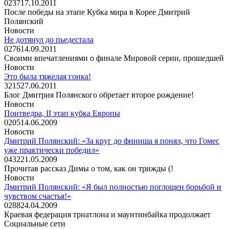
0
237
17.10.2011
После победы на этапе Кубка мира в Корее Дмитрий
Полянский
Новости
Не дотянул до пьедестала
0
276
14.09.2011
Своими впечатлениями о финале Мировой серии, прошедшей
Новости
Это была тяжелая гонка!
3
215
27.06.2011
Блог Дмитрия Полянского обретает второе рождение!
Новости
Понтведра, II этап кубка Европы
0
205
14.06.2009
Новости
Дмитрий Полянский: «За круг до финиша я понял, что Гомес
уже практически победил»
0
432
21.05.2009
Прочитав рассказ Димы о том, как он трижды (!
Новости
Дмитрий Полянский: «Я был полностью поглощен борьбой и
чувством счастья!»
0
288
24.04.2009
Краевая федерация триатлона и маунтинбайка продолжает
Социальные сети