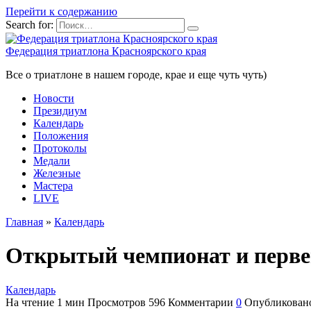
Перейти к содержанию
Search for:
Федерация триатлона Красноярского края
Все о триатлоне в нашем городе, крае и еще чуть чуть)
Новости
Президиум
Календарь
Положения
Протоколы
Медали
Железные
Мастера
LIVE
Главная
»
Календарь
Открытый чемпионат и первен
Календарь
На чтение
1 мин
Просмотров
596
Комментарии
0
Опубликован