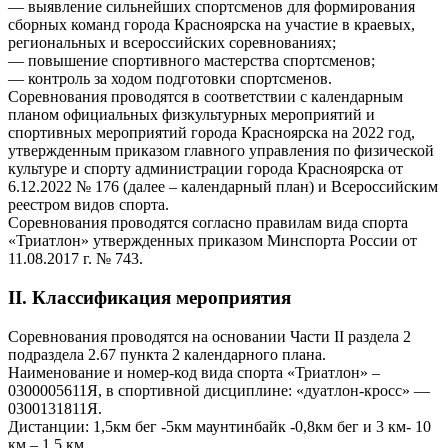
— выявление сильнейших спортсменов для формирования
сборных команд города Красноярска на участие в краевых,
региональных и всероссийских соревнованиях;
— повышение спортивного мастерства спортсменов;
— контроль за ходом подготовки спортсменов.
Соревнования проводятся в соответствии с календарным
планом официальных физкультурных мероприятий и
спортивных мероприятий города Красноярска на 2022 год,
утвержденным приказом главного управления по физической
культуре и спорту администрации города Красноярска от
6.12.2022 № 176 (далее – календарный план) и Всероссийским
реестром видов спорта.
Соревнования проводятся согласно правилам вида спорта
«Триатлон» утвержденных приказом Минспорта России от
11.08.2017 г. № 743.
II. Классификация мероприятия
Соревнования проводятся на основании Части II раздела 2
подраздела 2.67 пункта 2 календарного плана.
Наименование и номер-код вида спорта «Триатлон» –
0300005611Я, в спортивной дисциплине: «дуатлон-кросс» —
0300131811Я.
Дистанции: 1,5км бег -5км маунтинбайк -0,8км бег и 3 км- 10
км – 1,5 км.