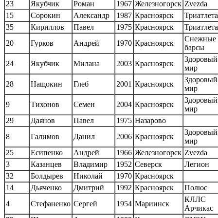
23
Якубчик
Роман
1967
Железногорск
Zvezda
15
Сорокин
Александр
1987
Красноярск
Триатлета
35
Кириллов
Павел
1975
Красноярск
Триатлета
Снежные
20
Гурков
Андрей
1970
Красноярск
барсы
Здоровый
24
Якубчик
Милана
2003
Красноярск
мир
Здоровый
28
Нащокин
Глеб
2001
Красноярск
мир
Здоровый
9
Тихонов
Семен
2004
Красноярск
мир
29
Даянов
Павел
1975
Назарово
Здоровый
8
Галимов
Данил
2006
Красноярск
мир
25
Есипенко
Андрей
1966
Железногорск
Zvezda
3
Казанцев
Владимир
1952
Северск
Легион
32
Болдырев
Николай
1970
Красноярск
14
Дьяченко
Дмитрий
1992
Красноярск
Полюс
КЛЛС
4
Стефаненко
Сергей
1954
Мариинск
Арчикас