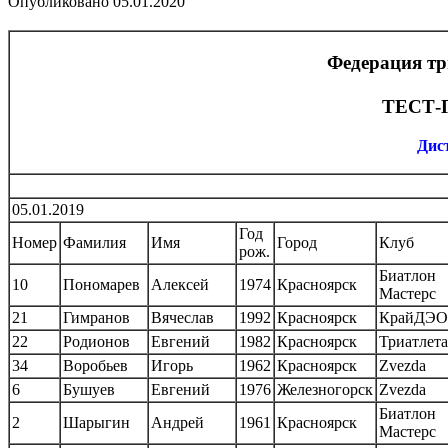
Опубликовано
05.01.2020
Федерация тр
ТЕСТ-
Дист
05.01.2019
Год
Номер
Фамилия
Имя
Город
Клуб
рож.
Биатлон
10
Пономарев
Алексей
1974
Красноярск
Мастерс
21
Гимранов
Вячеслав
1992
Красноярск
КрайДЭО
22
Родионов
Евгений
1982
Красноярск
Триатлета
34
Воробьев
Игорь
1962
Красноярск
Zvezda
6
Бушуев
Евгений
1976
Железногорск
Zvezda
Биатлон
2
Шарыгин
Андрей
1961
Красноярск
Мастерс