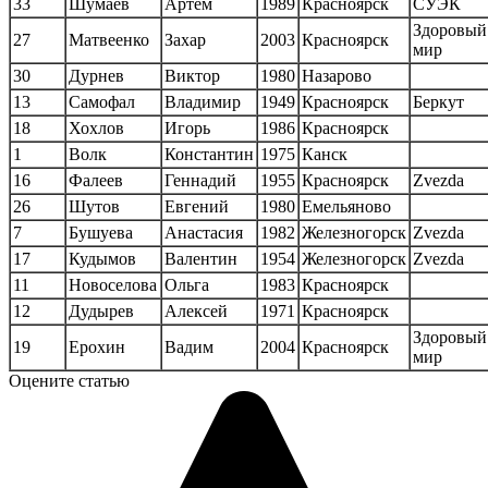
33
Шумаев
Артем
1989
Красноярск
СУЭК
Здоровый
27
Матвеенко
Захар
2003
Красноярск
мир
30
Дурнев
Виктор
1980
Назарово
13
Самофал
Владимир
1949
Красноярск
Беркут
18
Хохлов
Игорь
1986
Красноярск
1
Волк
Константин
1975
Канск
16
Фалеев
Геннадий
1955
Красноярск
Zvezda
26
Шутов
Евгений
1980
Емельяново
7
Бушуева
Анастасия
1982
Железногорск
Zvezda
17
Кудымов
Валентин
1954
Железногорск
Zvezda
11
Новоселова
Ольга
1983
Красноярск
12
Дудырев
Алексей
1971
Красноярск
Здоровый
19
Ерохин
Вадим
2004
Красноярск
мир
Оцените статью