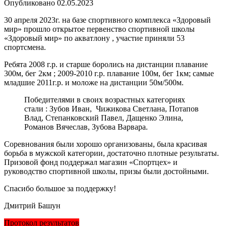
Опубликовано
02.05.2023
30 апреля 2023г. на базе спортивного комплекса «Здоровый
мир» прошло открытое первенство спортивной школы
«Здоровый мир» по акватлону , участие приняли 53
спортсмена.
Ребята 2008 г.р. и старше боролись на дистанции плавание
300м, бег 2км ;
2009-2010
г.р. плавание 100м, бег 1км; самые
младшие 2011г.р. и моложе на дистанции 50м/500м.
Победителями в своих возрастных категориях
стали : Зубов Иван, Чижикова Светлана, Потапов
Влад, Степанковский Павел, Дащенко Элина,
Романов Вячеслав, Зубова Варвара.
Соревнования были хорошо организованы, была красивая
борьба в мужской категории, достаточно плотные результаты.
Призовой фонд поддержал магазин «Спортцех» и
руководство спортивной школы, призы были достойными.
Спасибо большое за поддержку!
Дмитрий Башун
Протокол результатов